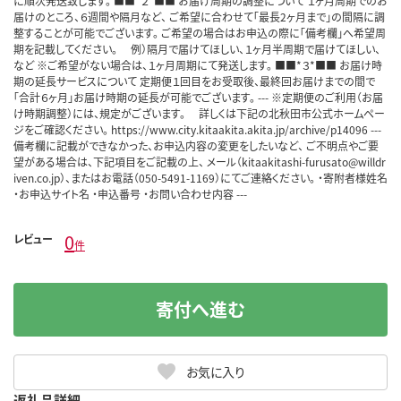
に順次発送致します。 ■■*２*■■ お届け周期の調整について １ヶ月周期でのお
届けのところ、６週間や隔月など、 ご希望に合わせて「最長2ヶ月まで」の間隔に調
整することが可能でございます。 ご希望の場合はお申込の際に「備考欄」へ希望周
期を記載してください。 例）隔月で届けてほしい、１ヶ月半周期で届けてほしい、
など ※ご希望がない場合は、１ヶ月周期にて発送します。 ■■*３*■■ お届け時
期の延長サービスについて 定期便１回目をお受取後、最終回お届けまでの間で
「合計６ヶ月」お届け時期の延長が可能でございます。 --- ※定期便のご利用（お届
け時期調整）には、規定がございます。 詳しくは下記の北秋田市公式ホームペー
ジをご確認ください。 https://www.city.kitaakita.akita.jp/archive/p14096 ---
備考欄に記載ができなかった、お申込内容の変更をしたいなど、 ご不明点やご要
望がある場合は、下記項目をご記載の上、 メール（kitaakitashi-furusato@willdr
iven.co.jp）、またはお電話（050-5491-1169）にてご連絡ください。 ・寄附者様姓名
・お申込サイト名 ・申込番号 ・お問い合わせ内容 ---
0
レビュー
件
寄付へ進む
お気に入り
返礼品詳細