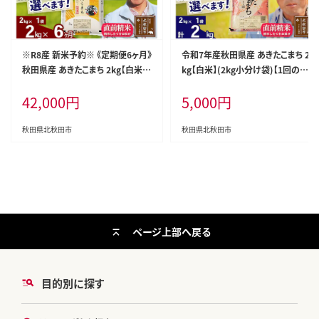
※R8産 新米予約※ 《定期便6ヶ月》
令和7年産秋田県産 あきたこまち 2
秋田県産 あきたこまち 2kg【白米】
kg【白米】(2kg小分け袋)【1回のみ
(2kg小分け袋)2026年産 令和8年
お届け】2025年産 お届け時期選べ
42,000
円
5,000
円
産 お届け周期調整可能 隔月に調
る お米 おおもり [おおもり 秋田 お
整OK お米 みそらファーム [みそら
米 あきたこまち 米どころ 東北 北秋
ファーム 秋田 お米 あきたこまち 米
田市]
秋田県北秋田市
秋田県北秋田市
どころ 東北 北秋田市 秋田県産 冷
めてもおいしい おにぎり おむすび
お弁当 白米]
ページ上部へ戻る
目的別に探す