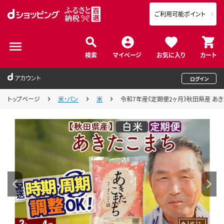
ご利用可能ポイント
検索
マイページ
お気に入り
カート
アカウント
ログイン
トップページ
米・パン
米
令和7年産《定期便2ヶ月》秋田県産 あきた