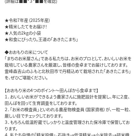
(詳細は■■*３*■■を確認)
★令和7年産（2025年産）
★精米したてをお届け！
★人気の2kgの小袋
★和食にぴったり。王道の「あきたこまち」
◆おおもりの米について
「まちのお米屋さん」である私たちは、お米のプロとして、おいしいお米を
栽培している農家さんを厳選し、皆様の食卓までお届けしております。
霊峰森吉山のふもと北秋田市で丹精込めて栽培された「あきたこまち」
を、ぜひご堪能ください。
【おおもり米の4つのポイント～田んぼから食卓まで】
１．おいしいお米ができるよう農家さんに施肥設計を提案し、年に２度、
田んぼを回って生育調査をしております。
２．「お米の検査員」といわれる農産物検査員（国家資格）が、一粒一粒、
厳しい目でチェックしております。
３．もちろん低温貯蔵でしっかりと温度管理された保冷庫で保管してお
ります。
４．私たち自慢の「精米設備」。石抜き→低温精米→小米除去→研米機