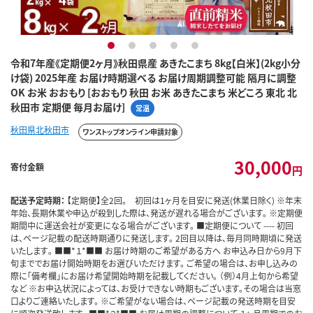
1
2
3
4
5
令和7年産《定期便2ヶ月》秋田県産 あきたこまち 8kg【白米】(2kg小分
け袋) 2025年産 お届け時期選べる お届け周期調整可能 隔月に調整
OK お米 おおもり [おおもり 秋田 お米 あきたこまち 米どころ 東北 北
秋田市 定期便 毎月お届け]
常温
秋田県北秋田市
ワンストップオンライン申請対象
30,000
寄付金額
円
配送予定時期：
【定期便】全2回。 初回は1ヶ月を目安に発送(休業日除く) ※年末
年始、長期休業や申込が殺到した際は、発送が遅れる場合がございます。 ※定期便
期間中に運送会社が変更になる場合がございます。 ■定期便について ---- 初回
は、ページ記載の配送時期通りに発送します。 2回目以降は､毎月同時期頃に発送
いたします｡ ■■*１*■■ お届け時期のご希望がある方へ お申込み日から9月下
旬まででお届け開始時期をお選びいただけます。 ご希望の場合は、お申し込みの
際に「備考欄」にお届け希望開始時期を記載してください。 （例）4月上旬から希望
など ※お申込状況によっては、お受けできない時期もございます。その場合は当窓
口よりご連絡いたします。 ※ご希望がない場合は、ページ記載の発送時期を目安