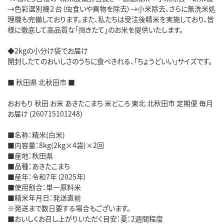
→色彩選別機２台（虫食いや異物を除去）→小米除去、さらに無洗米処
理機も完備しております。また、私たちは受注後精米を実施しており、皆
様に徹底して高品質な「搗きたて」のお米を提供いたします。
◆2kgの小分け袋でお届け
開封したてのおいしさのうちに食べきれる、「ちょうどいい」サイズです。
■ 秋田県 北秋田市 ■
おおもり 秋田 お米 あきたこまち 米どころ 東北 北秋田市 定期便 毎月
お届け (260715101248)
■名称：精米(白米)
■内容量：8kg(2kg×4袋)×2回
■産地：秋田県
■品種：あきたこまち
■産年：令和7年（2025年）
■使用割合：単一原料米
■精米年月日：発送直前
※発送まで数日要する場合もございます。
■おいしくお召し上がりいただく目安：夏：2週間程度