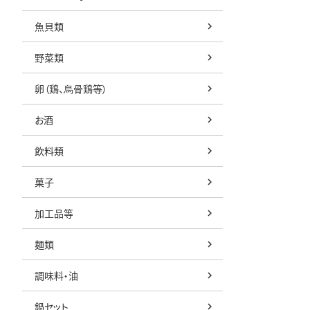
魚貝類
野菜類
卵（鶏、烏骨鶏等）
お酒
飲料類
菓子
加工品等
麺類
調味料・油
鍋セット