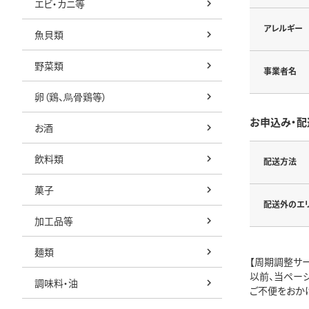
エビ・カニ等
アレルギー
魚貝類
野菜類
事業者名
卵（鶏、烏骨鶏等）
お申込み・配
お酒
飲料類
配送方法
菓子
配送外のエ
加工品等
麺類
【周期調整サ
以前、当ペー
調味料・油
ご不便をおか