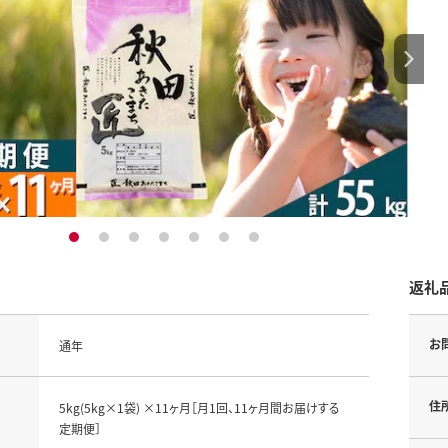
1
2
3
4
5
6
7
返礼
お
通年
住
5kg(5kg×1袋) ×11ヶ月［月1回、11ヶ月間お届けする
定期便］