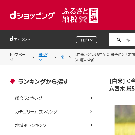
アカウント
ログイン
トップペー
米・パ
【白米】＜令和8年産 新米予約＞ 《定期便1
米
ジ
ン
米 精米5kg]
【白米】＜令
ランキングから探す
ム西木 米5
総合ランキング
カテゴリー別ランキング
地域別ランキング