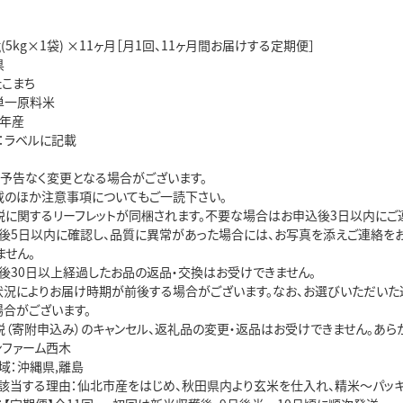
(5kg×1袋) ×11ヶ月［月1回、11ヶ月間お届けする定期便］
県
たこまち
単一原料米
8年産
：ラベルに記載
は予告なく変更となる場合がございます。
載のほか注意事項についてもご一読下さい。
税に関するリーフレットが同梱されます。不要な場合はお申込後3日以内にご
後5日以内に確認し、品質に異常があった場合には、お写真を添えご連絡を
ません。
後30日以上経過したお品の返品・交換はお受けできません。
状況によりお届け時期が前後する場合がございます。なお、お選びいただい
場合がございます。
税（寄附申込み）のキャンセル、返礼品の変更・返品はお受けできません。あら
ンファーム西木
域：沖縄県,離島
該当する理由：仙北市産をはじめ、秋田県内より玄米を仕入れ、精米～パッキ