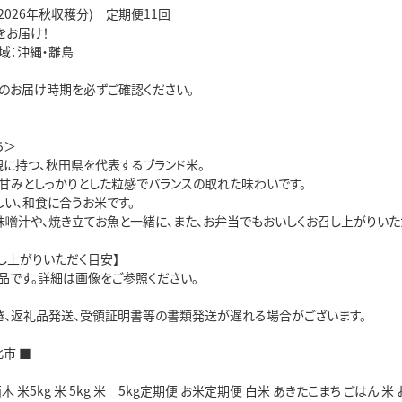
2026年秋収穫分) 定期便11回
をお届け！
域：沖縄・離島
のお届け時期を必ずご確認ください。
ち＞
親に持つ、秋田県を代表するブランド米。
た甘みとしっかりとした粒感でバランスの取れた味わいです。
しい、和食に合うお米です。
味噌汁や、焼き立てお魚と一緒に、また、お弁当でもおいしくお召し上がりいた
し上がりいただく目安】
品です。詳細は画像をご参照ください。
き、返礼品発送、受領証明書等の書類発送が遅れる場合がございます。
北市 ■
 米5kg 米 5kg 米 5kg定期便 お米定期便 白米 あきたこまち ごはん 米 お米 