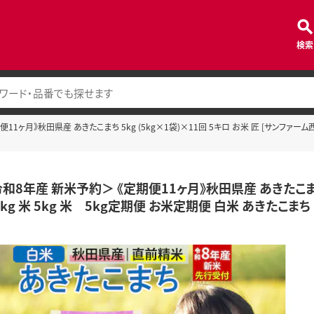
検索
1ヶ月》秋田県産 あきたこまち 5kg (5kg×1袋)×11回 5キロ お米 匠 [サンファーム西
和8年産 新米予約＞ 《定期便11ヶ月》秋田県産 あきたこまち 5
kg 米 5kg 米 5kg定期便 お米定期便 白米 あきたこまち 