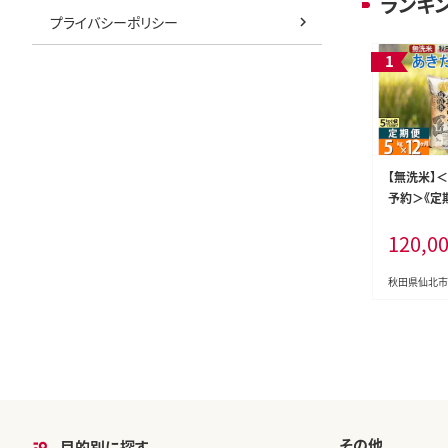
ランキ
プライバシーポリシー
【無洗米】
予約＞《定
県産 あきたこ
120,0
×1袋) ×1
匠 [サンフ
米 5kg 米
秋田県仙北市
定期便 あき
米 お米]
その他
目的別に探す