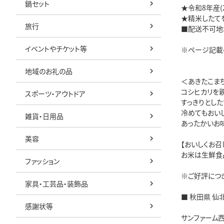
鍋セット
★令和8年産(
★精米したて
旅行
■配送不可地
イベントやチケット等
※ページ記載
地域のお礼の品
＜あきたこま
コシヒカリを
スポーツ・アウトドア
すっきりとし
冷めてもおい
雑貨・日用品
あったかいお
美容
【おいしくお召
お米は生鮮食
ファッション
※ご好評につ
家具・工芸品・装飾品
■ 秋田県 仙
感謝状等
サンファーム西木