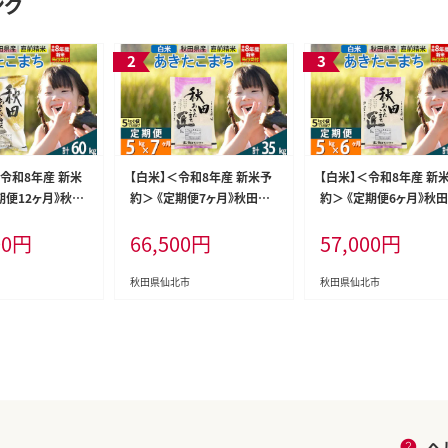
ング
＜令和8年産 新米
【白米】＜令和8年産 新米予
【白米】＜令和8年産 新
期便12ヶ月》秋田
約＞ 《定期便7ヶ月》秋田県
約＞ 《定期便6ヶ月》秋
まち 5kg (5kg
産 あきたこまち 5kg (5kg×
産 あきたこまち 5kg (5k
00
円
66,500
円
57,000
円
2回 5キロ お米
1袋)×7回 5キロ お米 匠
1袋)×6回 5キロ お米 
ァーム西木 米5kg
[サンファーム西木 米5kg 米
[サンファーム西木 米5kg
 5kg定期便 お米
5kg 米 5kg定期便 お米定期
5kg 米 5kg定期便 お
秋田県仙北市
秋田県仙北市
たこまち ごはん
便 白米 あきたこまち ごはん
便 白米 あきたこまち ご
米 お米 精米5kg]
米 お米 精米5kg]
ヘ