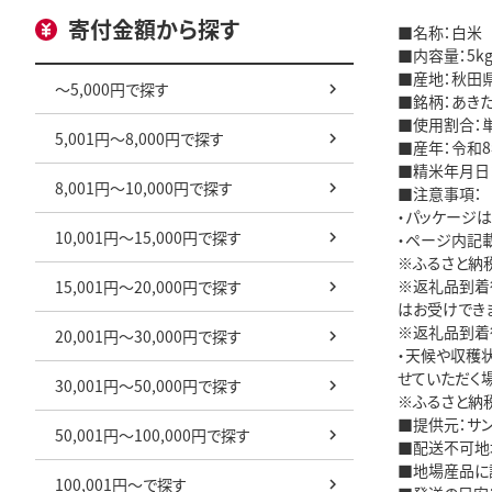
寄付金額から探す
■名称：白米
■内容量：5kg
■産地：秋田
～5,000円で探す
■銘柄：あき
■使用割合：
5,001円～8,000円で探す
■産年：令和
■精米年月日
8,001円～10,000円で探す
■注意事項：
・パッケージ
10,001円～15,000円で探す
・ページ内記
※ふるさと納
※返礼品到着
15,001円～20,000円で探す
はお受けでき
※返礼品到着
20,001円～30,000円で探す
・天候や収穫
せていただく
30,001円～50,000円で探す
※ふるさと納
■提供元：サ
50,001円～100,000円で探す
■配送不可地
■地場産品に
100,001円～で探す