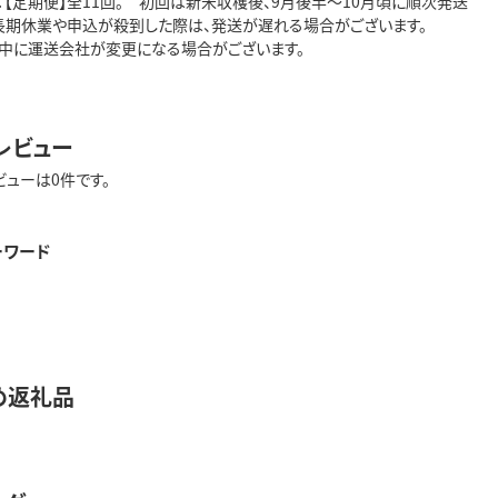
：【定期便】全11回。 初回は新米収穫後、9月後半～10月頃に順次発送
長期休業や申込が殺到した際は、発送が遅れる場合がございます。
中に運送会社が変更になる場合がございます。
レビュー
ビューは0件です。
ーワード
め返礼品