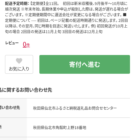
配送予定時期：
【定期便】全11回。 初回は新米収穫後、9月後半～10月頃に
順次発送 ※年末年始、長期休業や申込が殺到した際は、発送が遅れる場合が
ございます。 ※定期便期間中に運送会社が変更になる場合がございます。 ■
定期便について ---- 初回は、ページ記載の配送時期通りに発送します。 2回目
以降は､その翌月､同じ時期を目途に発送いたします｡ 例) 初回発送が10月上
旬の場合 2回目の発送は11月上旬 3回目の発送は12月上旬
0
レビュー
件
寄付へ進む
お気に入り
品に関するお問い合わせ先
問い合わせ先
秋田県仙北市ふるさと納税返礼品お問合せセンター
所
秋田県仙北市角館町上野18番地