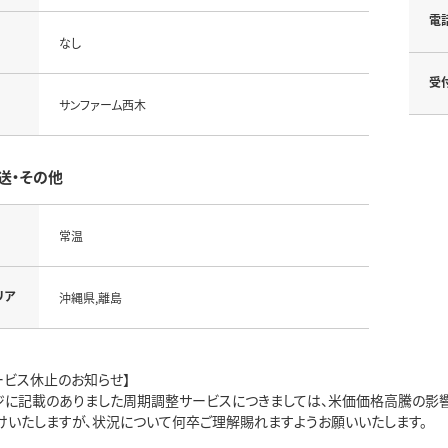
電
なし
受
サンファーム西木
送・その他
常温
リア
沖縄県,離島
ービス休止のお知らせ】
ジに記載のありました周期調整サービスにつきましては、米価価格高騰の影響
けいたしますが、状況について何卒ご理解賜れますようお願いいたします。