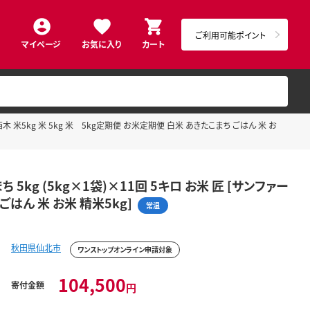
ご利用可能ポイント
マイページ
お気に入り
カート
木 米5kg 米 5kg 米 5kg定期便 お米定期便 白米 あきたこまち ごはん 米 お
kg (5kg×1袋)×11回 5キロ お米 匠 [サンファー
ごはん 米 お米 精米5kg]
常温
秋田県仙北市
ワンストップオンライン申請対象
104,500
寄付金額
円