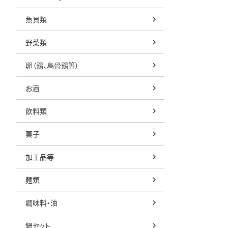
魚貝類
野菜類
卵（鶏、烏骨鶏等）
お酒
飲料類
菓子
加工品等
麺類
調味料・油
鍋セット