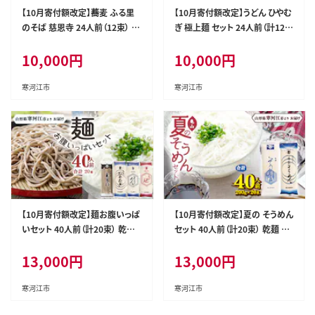
【10月寄付額改定】蕎麦 ふる里
【10月寄付額改定】うどん ひやむ
のそば 慈恩寺 24人前（12束） 乾
ぎ 極上麺 セット 24人前（計12
麺 そば 蕎麦 麺 亀山製麺所 01
束） 乾麺 うどん ひやむぎ 麺 亀
10,000
円
10,000
円
0-F-KY001
山製麺所 010-F-KY004
寒河江市
寒河江市
【10月寄付額改定】麺お腹いっぱ
【10月寄付額改定】夏の そうめん
いセット 40人前（計20束） 乾麺
セット 40人前（計20束） 乾麺 素
そば うどん そうめん ひやむぎ 麺
麺 そうめん 麺 亀山製麺所 01
13,000
円
13,000
円
亀山製麺所 013-F-KY006
3-F-KY009
寒河江市
寒河江市