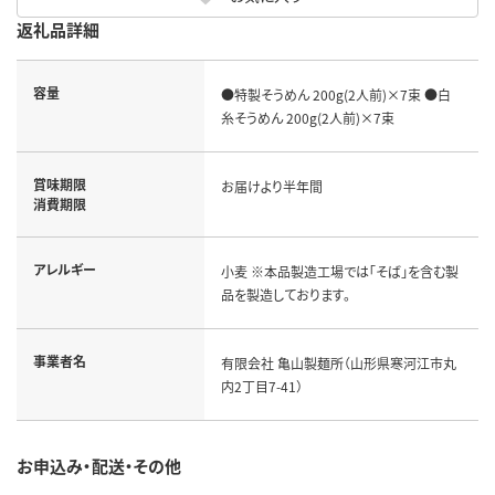
返礼品詳細
容量
●特製そうめん 200g(2人前)×7束 ●白
糸そうめん 200g(2人前)×7束
賞味期限
お届けより半年間
消費期限
アレルギー
小麦 ※本品製造工場では「そば」を含む製
品を製造しております。
事業者名
有限会社 亀山製麺所（山形県寒河江市丸
内2丁目7-41）
お申込み・配送・その他