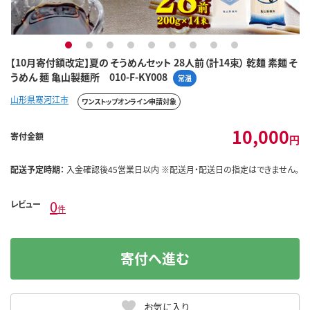
1
2
3
4
5
6
7
8
9
【10月寄付額改定】夏の そうめんセット 28人前（計14束） 乾麺 素麺 そ
うめん 麺 亀山製麺所 010-F-KY008
常温
山形県寒河江市
ワンストップオンライン申請対象
10,000
寄付金額
円
配送予定時期：
入金確認後45営業日以内 ※配送月・配送日の指定はできません。
0
レビュー
件
寄付へ進む
お気に入り