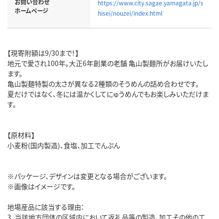
お問い合わせ
https://www.city.sagae.yamagata.jp/s
ホームページ
hisei/nouzei/index.html
【現寄附額は9/30まで！】
地元で愛され100年。大正6年創業の老舗 亀山製麺所がお届けいたし
ます。
亀山製麺特製の太さが異なる2種類のそうめんの詰め合わせです。
夏だけではなく、冬には温かくしてにゅうめんでもお楽しみいただけま
す。
【原材料】
小麦粉(国内製造)、食塩、加工でんぷん
※パッケージ、デザインは変更となる場合がございます。
※画像はイメージです。
地場産品に該当する理由：
3. 当該地方団体の区域内において返礼品等の製造、加工その他の工