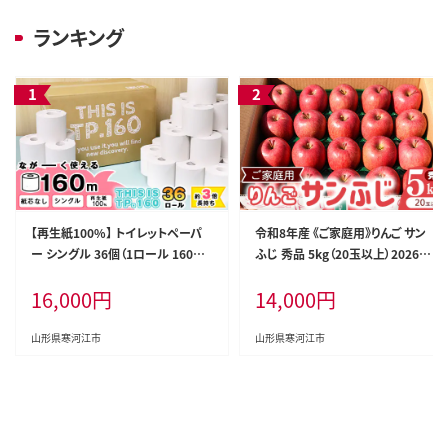
ランキング
【再生紙100%】 トイレットペーパ
令和8年産 《ご家庭用》りんご サン
ー シングル 36個（1ロール 160m
ふじ 秀品 5kg（20玉以上）2026年
芯なし 無地） 【重度障がい者多数
産 山形県産【2026年12月上旬頃
16,000
円
14,000
円
雇用事業所支援品】 SDGs エコ サ
から下旬頃発送予定】 014-B-HK0
ステナブル 国内製造 016-H-BK01
07
1
山形県寒河江市
山形県寒河江市