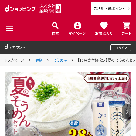
ご利用可能ポイント
検索
マイページ
お気に入り
カート
アカウント
ログイン
トップページ
麺類
そうめん
【10月寄付額改定】夏の そうめんセット 