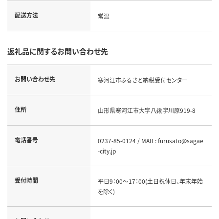
配送方法
常温
返礼品に関するお問い合わせ先
お問い合わせ先
寒河江市ふるさと納税受付センター
住所
山形県寒河江市大字八鍬字川原919-8
電話番号
0237-85-0124 / MAIL: furusato@sagae
-city.jp
受付時間
平日9：00～17：00(土日祝休日、年末年始
を除く)