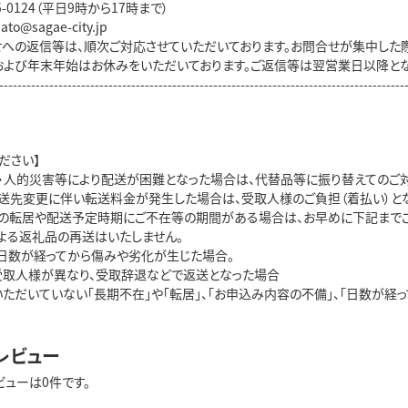
85-0124（平日9時から17時まで）
ato@sagae-city.jp
せへの返信等は、順次ご対応させていただいております。お問合せが集中した
および年末年始はお休みをいただいております。ご返信等は翌営業日以降とな
-----------------------------------------------------------------------------------------
ださい】
・人的災害等により配送が困難となった場合は、代替品等に振り替えてのご対
送先変更に伴い転送料金が発生した場合は、受取人様のご負担（着払い）とな
の転居や配送予定時期にご不在等の期間がある場合は、お早めに下記までご
よる返礼品の再送はいたしません。
、日数が経ってから傷みや劣化が生じた場合。
受取人様が異なり、受取辞退などで返送となった場合
いただいていない「長期不在」や「転居」、「お申込み内容の不備」、「日数が
レビュー
ビューは0件です。