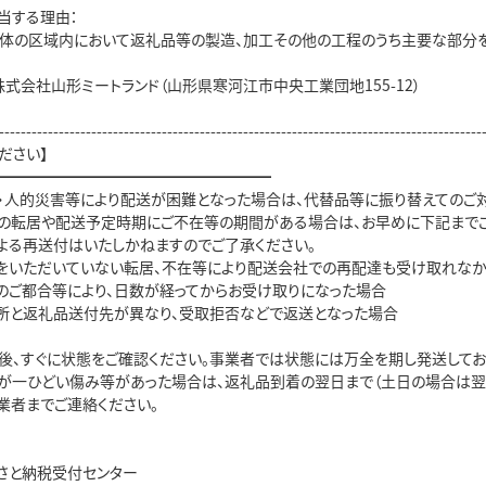
当する理由：
方団体の区域内において返礼品等の製造、加工その他の工程のうち主要な部分
式会社山形ミートランド（山形県寒河江市中央工業団地155-12）
-----------------------------------------------------------------------------------------
ださい】
━━━━━━━━━━━━━━━━━━
・人的災害等により配送が困難となった場合は、代替品等に振り替えてのご対
の転居や配送予定時期にご不在等の期間がある場合は、お早めに下記までご
よる再送付はいたしかねますのでご了承ください。
絡をいただいていない転居、不在等により配送会社での再配達も受け取れな
様のご都合等により、日数が経ってからお受け取りになった場合
住所と返礼品送付先が異なり、受取拒否などで返送となった場合
後、すぐに状態をご確認ください。事業者では状態には万全を期し発送して
万が一ひどい傷み等があった場合は、返礼品到着の翌日まで（土日の場合は
業者までご連絡ください。
さと納税受付センター