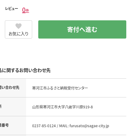
0
レビュー
件
寄付へ進む
お気に入り
品に関するお問い合わせ先
問い合わせ先
寒河江市ふるさと納税受付センター
所
山形県寒河江市大字八鍬字川原919-8
話番号
0237-85-0124 / MAIL: furusato@sagae-city.jp