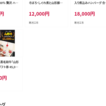
00％ 贅沢 ハン
そぼろ・しぐれ煮と山形豚そ
入り煮込みハンバーグ 合計
ぼろ 惣菜3種セット 【厳選素
１kg以上（220g×8個）湯
円
12,000
円
18,000
円
-D-YL002
材のみ】 012-D-YL003
で温めるだけ！ 《肉の魅
引き出す特製デミグラス》
18-D-YL015
寒河江市
寒河江市
】黒毛和牛「山形
フト券 45,000
15万円）《 牛
0
円
すきやき しゃぶし
 焼肉 焼き肉 肩
サーロイン ヒレ
べ 東北 山形
150-J-YL03
ング