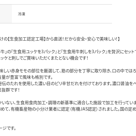
冷凍
だけの【生食加工認定工場】から直送！だから安全・安心で美味しい！】
牛」の『生食用ユッケを3パック』と『生食用牛刺しを3パック』を贅沢にセット
ユッケと刺しでご賞味いただくまたとない機会です！
味しい赤身モモの部位を厳選して、筋の部分を丁寧に取り除き、口の中でほろ
有量が豊富で風味も格別です。
、秘伝のたれを使用した濃い目のピリ辛甘だれを付けております。濃口醤油を
性抜群です！
かいない、生食用食肉加工・調理の新基準に適合した施設で加工を行っていま
初めて、有機畜産物の小分け業者に認定（有機JAS認定）されました。国の
ージです。