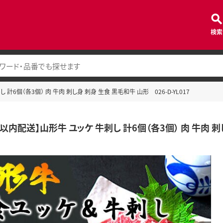
検索
計6個（各3個） 肉 牛肉 刺し身 刺身 生食 黒毛和牛 山形 026-D-YL017
以内配送】山形牛 ユッケ 牛刺し 計6個（各3個） 肉 牛肉 刺し