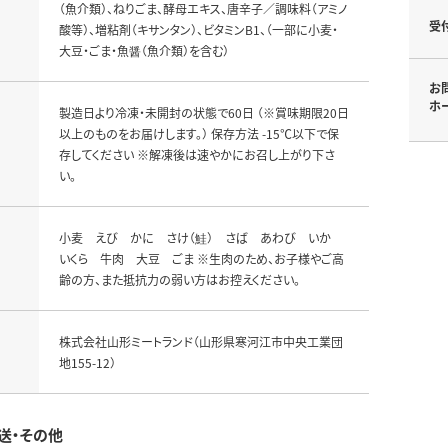
（魚介類）、ねりごま、酵母エキス、唐辛子／調味料（アミノ
受
酸等）、増粘剤（キサンタン）、ビタミンB1、（一部に小麦・
大豆・ごま・魚醤（魚介類）を含む）
お
ホ
製造日より冷凍・未開封の状態で60日 （※賞味期限20日
以上のものをお届けします。） 保存方法 -15℃以下で保
存してください ※解凍後は速やかにお召し上がり下さ
い。
小麦 えび かに さけ（鮭） さば あわび いか
いくら 牛肉 大豆 ごま ※生肉のため、お子様やご高
齢の方、また抵抗力の弱い方はお控えください。
株式会社山形ミートランド（山形県寒河江市中央工業団
地155-12）
送・その他