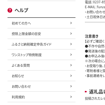
電話：0237-
E-MAIL：furus
ヘルプ
・お問い合わ
・土日祝休日
-----------------
初めての方へ
控除上限金額の目安
注意書き
【必ずご確認く
ふるさと納税確定申告ガイド
●不作や自然
●発送後の配
ワンストップ特例制度
●お申込み後
※次の場合に
よくある質問
・お受取り後
・寄附者様と
・事前連絡を
お知らせ
お問い合わせ
返礼品
利用規約
投稿されたレ