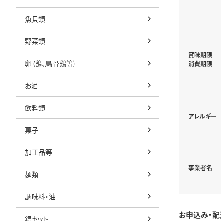
魚貝類
野菜類
賞味期限
卵（鶏、烏骨鶏等）
消費期限
お酒
飲料類
アレルギー
菓子
加工品等
事業者名
麺類
調味料・油
お申込み・配
鍋セット