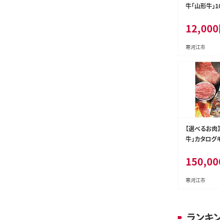
牛「山形牛」1
バーグ （160g×6個）【保存
12,000
料なし】 012
寒河江市
【選べるお肉
牛」カタログギ
円分（寄付金額
150,00
肉 すき焼き 
ゃぶ ステーキ
ロース モモ 
寒河江市
カルビ 食べ比
県 寒河江市 》 
2
ランキ