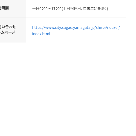
付時間
平日9：00～17：00(土日祝休日、年末年始を除く)
問い合わせ
https://www.city.sagae.yamagata.jp/shisei/nouzei/
ームページ
index.html