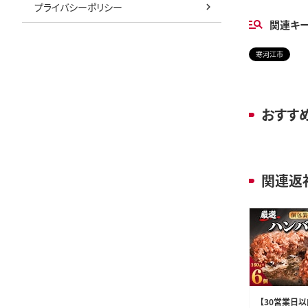
プライバシーポリシー
関連キ
寒河江市
おすす
関連返
【30営業日