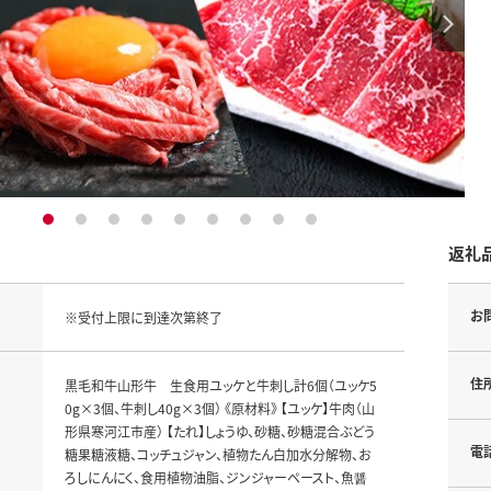
1
2
3
4
5
6
7
8
9
返礼
お
※受付上限に到達次第終了
住
黒毛和牛山形牛 生食用ユッケと牛刺し計6個（ユッケ5
0g×3個、牛刺し40g×3個） 《原材料》 【ユッケ】牛肉（山
形県寒河江市産） 【たれ】しょうゆ、砂糖、砂糖混合ぶどう
電
糖果糖液糖、コッチュジャン、植物たん白加水分解物、お
ろしにんにく、食用植物油脂、ジンジャーペースト、魚醤