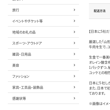
旅行
配送方法
イベントやチケット等
【日本に5社
地域のお礼の品
厳選した「山形
スポーツ・アウトドア
牛肉を生で、
雑貨・日用品
生食で一番美
オレイン酸含
美容
1パックずつ
ユッケとの相
ファッション
日本に５社し
家具・工芸品・装飾品
また、日本で
ております。
感謝状等
※画像はイメ