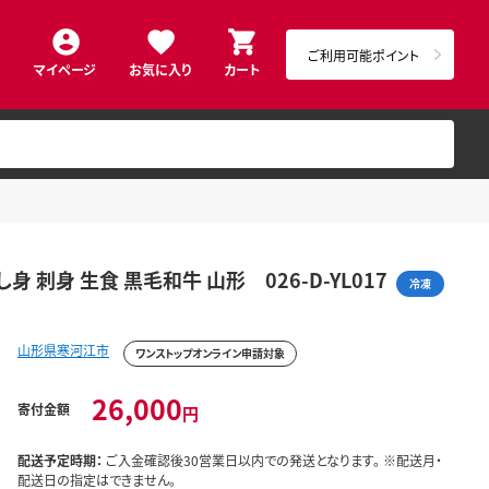
ご利用可能ポイント
マイページ
お気に入り
カート
身 刺身 生食 黒毛和牛 山形 026-D-YL017
冷凍
山形県寒河江市
ワンストップオンライン申請対象
26,000
寄付金額
円
配送予定時期：
ご入金確認後30営業日以内での発送となります。 ※配送月・
配送日の指定はできません。