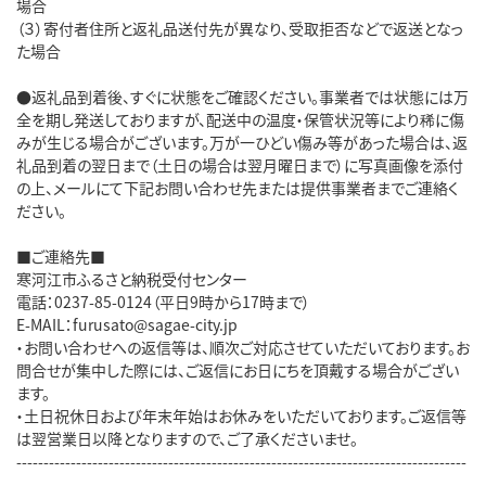
場合
（３）寄付者住所と返礼品送付先が異なり、受取拒否などで返送となっ
た場合
●返礼品到着後、すぐに状態をご確認ください。事業者では状態には万
全を期し発送しておりますが、配送中の温度・保管状況等により稀に傷
みが生じる場合がございます。万が一ひどい傷み等があった場合は、返
礼品到着の翌日まで（土日の場合は翌月曜日まで）に写真画像を添付
の上、メールにて下記お問い合わせ先または提供事業者までご連絡く
ださい。
■ご連絡先■
寒河江市ふるさと納税受付センター
電話：0237-85-0124（平日9時から17時まで）
E-MAIL：furusato@sagae-city.jp
・お問い合わせへの返信等は、順次ご対応させていただいております。お
問合せが集中した際には、ご返信にお日にちを頂戴する場合がござい
ます。
・土日祝休日および年末年始はお休みをいただいております。ご返信等
は翌営業日以降となりますので、ご了承くださいませ。
-----------------------------------------------------------------------------------
-------------------------