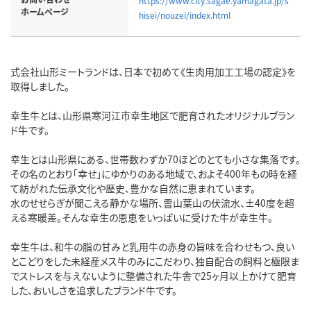
https://www.city.sagae.yamagata.jp/s
ホームページ
hisei/nouzei/index.html
式会社山形ミートランドは、日本で初めて《生肉用加工工場の認定》を
取得しました。
幸生牛とは、山形県寒河江市幸生地区で肥育されたオリジナルブラン
ド牛です。
幸生とは山形県にある、世帯数わずか70ほどのとても小さな集落です。
その名のとおり「幸せ」にゆかりのある地域で、およそ400年もの時を経
て紡がれた伝承文化や歴史、豊かな自然に恵まれています。
水のせせらぎが聞こえる静かな場所、霊山葉山の伏流水、±40度を超
える寒暖差。そんな幸生の恩恵をいっぱいに受けた牛が幸生牛。
幸生牛は、和牛の脂の甘みと乳用牛の赤身の旨味を合わせもつ、良い
とこどりをした未経産メス牛のみにこだわり、独自配合の飼料と極限ま
でストレスを与えないように整備された牛舎で25ヶ月以上かけて肥育
した、おいしさを追求したブランド牛です。