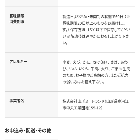
賞味期限
製造日より冷凍・未開封の状態で60日 （※
消費期限
賞味期限20日以上のものをお届けしま
す。） 保存方法 -15℃以下で保存してくださ
い ※解凍後は速やかにお召し上がり下さ
い。
アレルギー
小麦、 えび、 かに、 さけ（鮭）、 さば、 あわ
び、 いか、 いくら、 牛肉、 大豆、 ごま ※生肉
のため、お子様やご高齢の方、また抵抗力
の弱い方はお控え下さい。
事業者名
株式会社山形ミートランド（山形県寒河江
市中央工業団地155-12）
お申込み・配送・その他