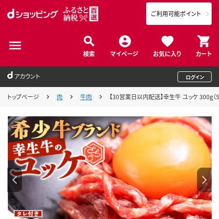
ご利用可能ポイント
検索
マイページ
お気に入り
カート
アカウント
ログイン
トップページ
肉
牛肉
【30営業日以内配送】幸生牛 ユッケ 300g（50