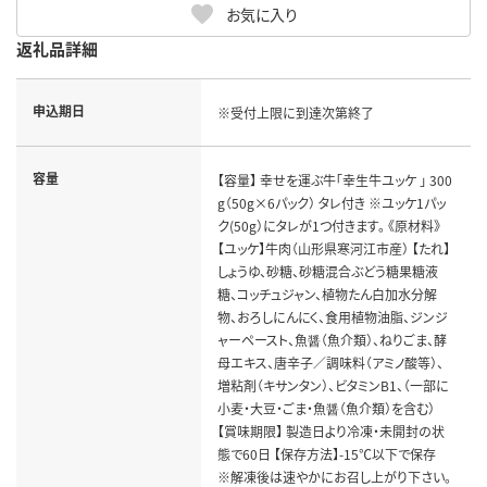
お気に入り
返礼品詳細
申込期日
※受付上限に到達次第終了
容量
【容量】 幸せを運ぶ牛「幸生牛ユッケ 」 300
g（50g×6パック） タレ付き ※ユッケ1パッ
ク(50g）にタレが1つ付きます。 《原材料》
【ユッケ】牛肉（山形県寒河江市産） 【たれ】
しょうゆ、砂糖、砂糖混合ぶどう糖果糖液
糖、コッチュジャン、植物たん白加水分解
物、おろしにんにく、食用植物油脂、ジンジ
ャーペースト、魚醤（魚介類）、ねりごま、酵
母エキス、唐辛子／調味料（アミノ酸等）、
増粘剤（キサンタン）、ビタミンB1、（一部に
小麦・大豆・ごま・魚醤（魚介類）を含む）
【賞味期限】 製造日より冷凍・未開封の状
態で60日 【保存方法】-15℃以下で保存
※解凍後は速やかにお召し上がり下さい。