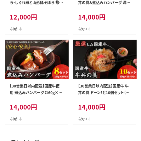
ろ・しぐれ煮と山形豚そぼろ 惣菜
丼の具&煮込みハンバーグ 満足
3種セット 【厳選素材のみ】 01
の9個セット 《こだわりソースと
12,000
円
14,000
円
2-D-YL003
玉ねぎが旨い簡単惣菜》 湯煎で
温めるだけ 014-D-YL008
寒河江市
寒河江市
【30営業日以内配送】国産牛使
【30営業日以内配送】国産牛 牛
用 煮込みハンバーグ（160g×8
丼の具 ドーン！と10個セット（13
個）湯煎で温めるだけ 《こだわり
0g×10個）【湯煎で温めるだけ
14,000
円
14,000
円
製法のデミグラス》 014-D-YL0
簡単便利なお惣菜】 014-D-YL
09
010
寒河江市
寒河江市