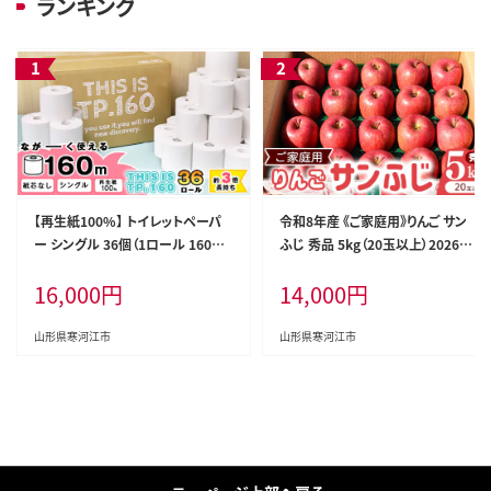
ランキング
【再生紙100%】 トイレットペーパ
令和8年産 《ご家庭用》りんご サン
ー シングル 36個（1ロール 160m
ふじ 秀品 5kg（20玉以上）2026年
芯なし 無地） 【重度障がい者多数
産 山形県産【2026年12月上旬頃
16,000
円
14,000
円
雇用事業所支援品】 SDGs エコ サ
から下旬頃発送予定】 014-B-HK0
ステナブル 国内製造 016-H-BK01
07
1
山形県寒河江市
山形県寒河江市