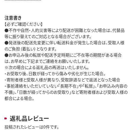
注意書き
【必ずご確認ください】
●不作や自然・人的災害等により配送が困難となった場合は、代替品
等に振り替えてのご対応となる場合がございます。
●発送後の配送先変更に伴い転送料金が発生した場合は、受取人様
のご負担（着払い）となります。
●お申込み後の転居や配送予定時期にご不在等の期間がある場合
は、お早めに下記までご連絡をお願いいたします。
※次の場合による返礼品の再送はいたしません。
・お受取り後、日数が経ってから傷みや劣化が生じた場合。
・寄附者様と受取人様が異なり、受取辞退などで返送となった場合
・事前連絡をいただいていない「長期不在」や「転居」、「お申込み内容の
不備」、「日数が経ってからのお受取り」など寄附者様および受取人様の
都合による場合。
返礼品レビュー
投稿されたレビューは0件です。