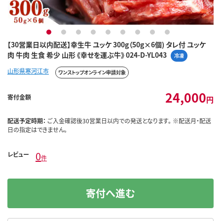
1
2
3
4
5
6
7
8
9
【30営業日以内配送】幸生牛 ユッケ 300g（50g×6個) タレ付 ユッケ
肉 牛肉 生食 希少 山形 《幸せを運ぶ牛》 024-D-YL043
冷凍
山形県寒河江市
ワンストップオンライン申請対象
24,000
寄付金額
円
配送予定時期：
ご入金確認後30営業日以内での発送となります。 ※配送月・配送
日の指定はできません。
0
レビュー
件
寄付へ進む