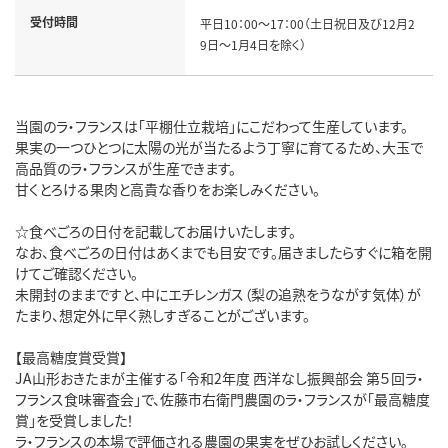
受付時間
平日10：00～17：00（土日祝日及び12月2
9日～1月4日を除く）
当園のラ・フランスは「平棚仕立栽培」にこだわって生産しています。
果実の一つひとつに太陽の光が当たるよう丁寧に育てるため、大玉で
高品質のラ・フランスが生産できます。
甘くとろける果肉と高貴な香りをお楽しみください。
☆食べごろの日付を記載してお届けいたします。
なお、食べごろの日付はあくまでも目安です。届きましたらすぐに箱を開
けてご確認ください。
未開封のままですと、中にエチレンガス（梨の追熟をうながす気体）が
たまり、想定外に早く熟しすぎることがございます。
【最高糖度賞受賞】
JA山形おきたまが主催する「令和2年度 西洋なし振興部会 第５回ラ・
フランス食味審査会」で、佐藤市右衛門農園のラ・フランスが「最高糖度
賞」を受賞しました！
ラ・フランスの本場で評価される農園の果実をぜひお試しください。