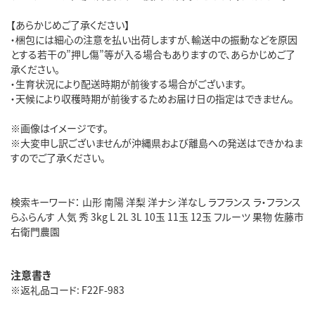
【あらかじめご了承ください】
・梱包には細心の注意を払い出荷しますが、輸送中の振動などを原因
とする若干の”押し傷”等が入る場合もありますので、あらかじめご了
承ください。
・生育状況により配送時期が前後する場合がございます。
・天候により収穫時期が前後するためお届け日の指定はできません。
※画像はイメージです。
※大変申し訳ございませんが沖縄県および離島への発送はできかねま
すのでご了承ください。
検索キーワード： 山形 南陽 洋梨 洋ナシ 洋なし ラフランス ラ・フランス
らふらんす 人気 秀 3kg L 2L 3L 10玉 11玉 12玉 フルーツ 果物 佐藤市
右衛門農園
注意書き
※返礼品コード: F22F-983