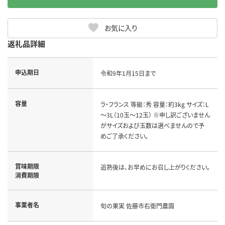
お気に入り
返礼品詳細
申込期日
令和9年1月15日まで
容量
ラ・フランス 等級：秀 容量：約3kg サイズ：L
～3L（10玉～12玉） ※申し訳ございません
がサイズおよび玉数は選べませんので予
めご了承ください。
賞味期限
追熟後は、お早めにお召し上がりください。
消費期限
事業者名
旬の果実 佐藤市右衛門農園