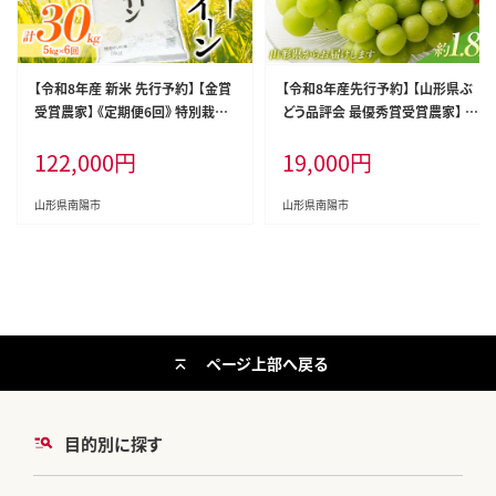
【令和8年産 新米 先行予約】 【金賞
【令和8年産先行予約】 【山形県ぶ
受賞農家】 《定期便6回》 特別栽培
どう品評会 最優秀賞受賞農家】 シ
米 ミルキークイーン 5kg×6か月
ャインマスカット 約1.8kg (3房入り
122,000
円
19,000
円
《令和8年9月下旬～発送》 『あおき
秀) 《令和8年9月中旬～発送》 『青
ライスファーム』 [1614-R8]
木農園』 山形県 南陽市 [2027-R8]
山形県南陽市
山形県南陽市
ページ上部へ戻る
目的別に探す