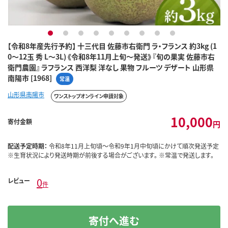
1
2
3
4
5
6
7
8
9
【令和8年産先行予約】 十三代目 佐藤市右衛門 ラ・フランス 約3kg (1
0～12玉 秀 L～3L) 《令和8年11月上旬～発送》 『旬の果実 佐藤市右
衛門農園』 ラフランス 西洋梨 洋なし 果物 フルーツ デザート 山形県
南陽市 [1968]
常温
山形県南陽市
ワンストップオンライン申請対象
10,000
寄付金額
円
配送予定時期：
令和8年11月上旬頃～令和9年1月中旬頃にかけて順次発送予定
※生育状況により発送時期が前後する場合がございます。 ※常温で発送します。
0
レビュー
件
寄付へ進む