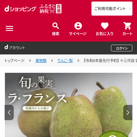
ご利用可能ポイント
検索
マイページ
お気に入り
カート
アカウント
ログイン
トップページ
果物類
りんご・梨
【令和8年産先行予約】 十三代目 佐藤