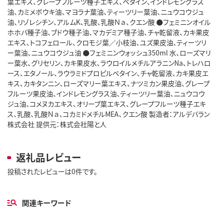
葉エキス、グレープフルーツ種子エキス、ベタイン、インドレモングラス
油、カミメボウキ油、マヨラナ葉油、ティーツリー葉油、ニュウコウジュ
油、リゾレシチン、アルムK、乳酸、乳酸Ｎａ、クエン酸 ●フェミニンオイル
ホホバ種子油、ブドウ種子油、マカデミア種子油、チャ乾留液、カキ果皮
エキス、トコフェロール、クロモジ葉／小枝油、ユズ果皮油、ティーツリ
ー葉油、ニュウコウジュ油 ●フェミニンウォッシュ350ml 水、ローズマリ
ー葉水、グリセリン、カキ果皮水、ラウロイルメチルアラニンNa、トレハロ
ース、エタノール、ラウラミドプロピルベタイン、チャ乾留液、カキ果皮エ
キス、カキタンニン、ローズマリー葉エキス、ナツミカン果皮油、グレープ
フルーツ果皮油、インドレモングラス油、ティーツリー葉油、ニュウコウ
ジュ油、コメヌカエキス、オリーブ葉エキス、グレープフルーツ種子エキ
ス、乳酸、乳酸Ｎａ、コカミドメチルMEA、クエン酸 製造者：アルデバラン
株式会社 提供元：株式会社陽と人
返礼品レビュー
投稿されたレビューは0件です。
関連キーワード