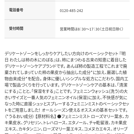
電話番号
0120-485-242
受付時間
営業時間は8：30～17：30（土日祝日除く）
デリケートゾーンをしっかりケアしたい方向けのベーシックセット 『明
日 わたしは柿の木にのぼる』は、柿にまつわる古来の知恵に着目した
デリケートゾーンケアブランドです。 あんぽ柿の製造工程でこれまで廃
棄されてしまっていた柿の果皮から抽出した成分*に加え、厳選した植
物由来成分*を配合。 身体に優しいシンプルな処方にこだわり、国内工
場で製品づくりを行っています。 デリケートゾーンケアの基本は、「清潔
にする」ことと、「保湿をする」ことです。 フェミニンウォッシュ(洗う)の大
きいサイズと一番人気のフェミニンオイル(保湿)に加え、不快感が気に
なった時に直接シュッとスプレーするフェミニンミストのベーシックセッ
トをご用意しました！ オールシーズン使えるオススメの基本セットです。
（*うるおい成分） 【原材料名】 ●フェミニンミスト ローズマリー葉水、カ
キ果皮水、グリセリン、トレハロース、エタノール、チャ乾留液、カキ果皮
エキス、カキタンニン、ローズマリー葉エキス、コメヌカエキス、オリーブ