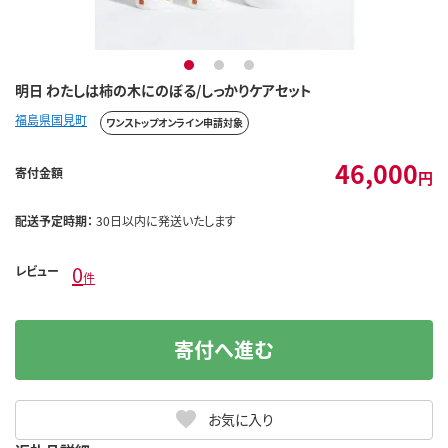
1
2
3
明日 わたしは柿の木にのぼる/しっかりケアセット
福島県国見町
ワンストップオンライン申請対象
46,000
寄付金額
円
配送予定時期：
30日以内に発送いたします
0
レビュー
件
寄付へ進む
お気に入り