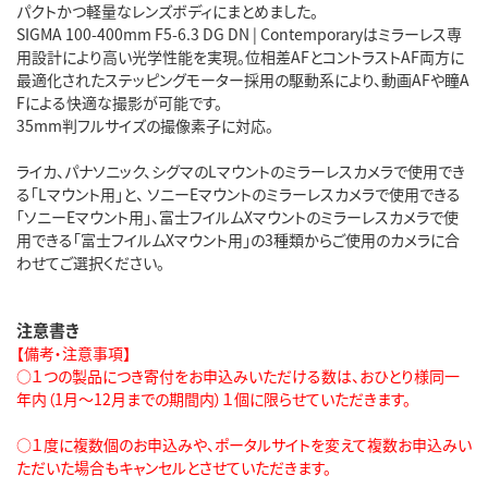
パクトかつ軽量なレンズボディにまとめました。
SIGMA 100-400mm F5-6.3 DG DN | Contemporaryはミラーレス専
用設計により高い光学性能を実現。位相差AFとコントラストAF両方に
最適化されたステッピングモーター採用の駆動系により、動画AFや瞳A
Fによる快適な撮影が可能です。
35mm判フルサイズの撮像素子に対応。
ライカ、パナソニック、シグマのLマウントのミラーレスカメラで使用でき
る「Lマウント用」と、 ソニーEマウントのミラーレスカメラで使用できる
「ソニーEマウント用」、富士フイルムXマウントのミラーレスカメラで使
用できる「富士フイルムXマウント用」の3種類からご使用のカメラに合
わせてご選択ください。
注意書き
【備考・注意事項】
○１つの製品につき寄付をお申込みいただける数は、おひとり様同一
年内（1月～12月までの期間内）１個に限らせていただきます。
○１度に複数個のお申込みや、ポータルサイトを変えて複数お申込みい
ただいた場合もキャンセルとさせていただきます。