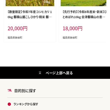
【数量限定】令和7年産コシヒカリ 1
【先行予約】【令和8年産米・新米】ひ
0kg 磐梯山麓こしひかり 精米 磐梯
とめぼれ10kg 会津磐梯山の恵み
町産 福島県産 会津産
こだわり栽培米 令和8年10月下旬
20,000
円
18,000
円
頃より発送予定 減農薬 会津産 福
島産
福島県磐梯町
福島県磐梯町
ページ上部へ戻る
目的別に探す
ランキングから探す