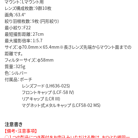
マウント：Lマウント用
レンズ構成枚数：9群10枚
画角：63.4°
絞り羽根枚数：9枚（円形絞り）
最小絞り：F22
最短撮影距離：27cm
最大撮影倍率：1:5.7
サイズ：φ70.0mm×65.4mm※長さレンズ先端からマウント面までの
距離です。
フィルターサイズ：φ58mm
質量：325g
色：シルバー
付属品：ポーチ
レンズフード（LH636-02S）
フロントキャップ（LCF-58 IV）
リアキャップ（LCR III）
マグネット式メタルキャップ（LCF58-02 MS）
注意書き
【備考・注意事項】
○１つの製品につき寄付をお申込みいただける数は、おひとり様同一