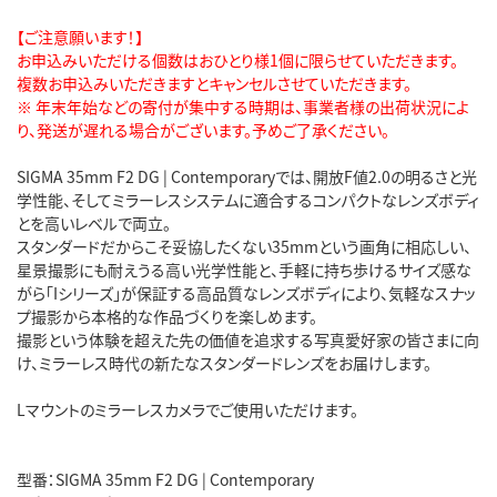
【ご注意願います！】
お申込みいただける個数はおひとり様1個に限らせていただきます。
複数お申込みいただきますとキャンセルさせていただきます。
※ 年末年始などの寄付が集中する時期は、事業者様の出荷状況によ
り、発送が遅れる場合がございます。予めご了承ください。
SIGMA 35mm F2 DG | Contemporaryでは、開放F値2.0の明るさと光
学性能、そしてミラーレスシステムに適合するコンパクトなレンズボディ
とを高いレベルで両立。
スタンダードだからこそ妥協したくない35mmという画角に相応しい、
星景撮影にも耐えうる高い光学性能と、手軽に持ち歩けるサイズ感な
がら「Iシリーズ」が保証する高品質なレンズボディにより、気軽なスナッ
プ撮影から本格的な作品づくりを楽しめます。
撮影という体験を超えた先の価値を追求する写真愛好家の皆さまに向
け、ミラーレス時代の新たなスタンダードレンズをお届けします。
Lマウントのミラーレスカメラでご使用いただけます。
型番：SIGMA 35mm F2 DG | Contemporary