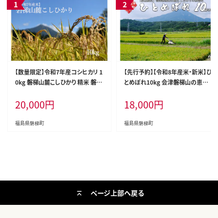
【数量限定】令和7年産コシヒカリ 1
【先行予約】【令和8年産米・新米】ひ
0kg 磐梯山麓こしひかり 精米 磐梯
とめぼれ10kg 会津磐梯山の恵み
町産 福島県産 会津産
こだわり栽培米 令和8年10月下旬
20,000
円
18,000
円
頃より発送予定 減農薬 会津産 福
島産
福島県磐梯町
福島県磐梯町
ページ上部へ戻る