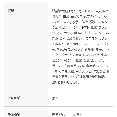
容量
『詰合せ例』 1月～3月 トマト、ちぢみほう
れん草、白菜、曲がりネギ、プチベール、か
ぶ、セロリ、とろろ芋、ごぼう、洋梨(ル・レク
チェ)など 4月～6月 トマト、椎茸、きゅう
り、アスパラ、筍、新玉ねぎ、ブロッコリー、ふ
き、絹さや、たらの芽、トウモロコシ、サクラ
ンボなど 7月～9月 トウモロコシ、カボチ
ャ、ジャガイモ、みょうが、新生姜、茄子、ニン
ニク、オクラ、万願寺辛子、桃、ぶどう、梨な
ど 10月～12月 椎茸、ひらたけ、水菜、里
芋、ムカゴ、薩摩芋、銀杏、食用菊、フルーツ
トマト、辛味大根、かぶ、リンゴ、洋梨など ※
重量と品数については季節や受注時期に
より変動いたします。
アレルギー
あり
事業者名
直売・カフェ こころや