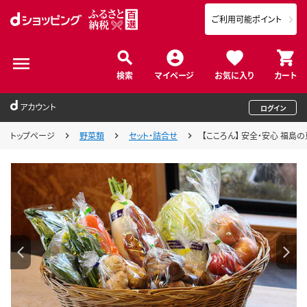
ご利用可能ポイント
検索
マイページ
お気に入り
カート
アカウント
ログイン
トップページ
野菜類
セット・詰合せ
【こころん】 安全・安心 福島