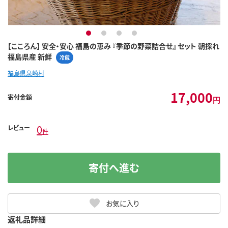
1
2
3
4
【こころん】 安全・安心 福島の恵み 『季節の野菜詰合せ』 セット 朝採れ
福島県産 新鮮
冷蔵
福島県泉崎村
17,000
寄付金額
円
0
レビュー
件
寄付へ進む
お気に入り
返礼品詳細