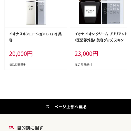
イオナ スキンローション B.I.(R) 美
イオナ イオン クリーム ブリリアント
容
（医薬部外品） 美容グッズ スキンケ
ア
20,000
円
23,000
円
福島県泉崎村
福島県泉崎村
ページ上部へ戻る
目的別に探す