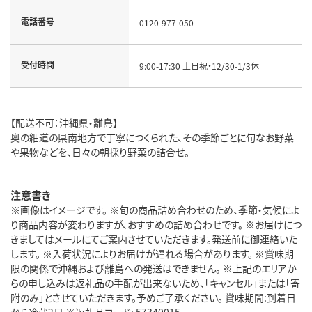
電話番号
0120-977-050
受付時間
9:00-17:30 土日祝・12/30-1/3休
【配送不可：沖縄県・離島】
奥の細道の県南地方で丁寧につくられた、その季節ごとに旬なお野菜
や果物などを、日々の朝採り野菜の詰合せ。
注意書き
※画像はイメージです。 ※旬の商品詰め合わせのため、季節・気候によ
り商品内容が変わりますが、おすすめの詰め合わせです。 ※お届けにつ
きましてはメールにてご案内させていただきます。発送前に御連絡いた
します。 ※入荷状況によりお届けが遅れる場合があります。 ※賞味期
限の関係で沖縄および離島への発送はできません。 ※上記のエリアか
らの申し込みは返礼品の手配が出来ないため、「キャンセル」または「寄
附のみ」とさせていただきます。予めご了承ください。 賞味期間:到着日
から冷蔵2日 ※返礼品コード: 57340015