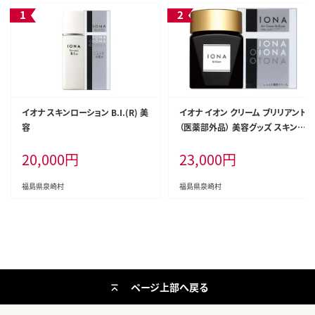
イオナ スキンローション B.I.(R) 美
イオナ イオン クリーム ブリリアント
容
（医薬部外品） 美容グッズ スキンケ
ア
20,000
円
23,000
円
福島県泉崎村
福島県泉崎村
ページ上部へ戻る