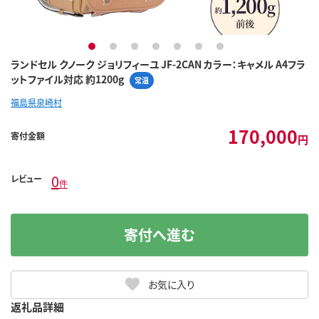
1
2
3
4
5
6
7
ランドセル クノーク ジョリフィーユ JF-2CAN カラー：キャメル A4フラ
ットファイル対応 約1200g
常温
福島県泉崎村
170,000
寄付金額
円
0
レビュー
件
寄付へ進む
お気に入り
返礼品詳細