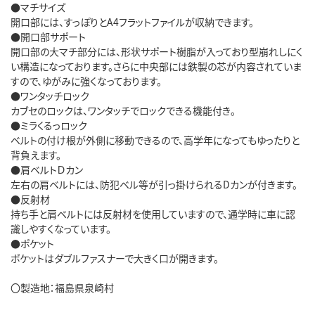
●マチサイズ
開口部には、すっぽりとA4フラットファイルが収納できます。
●開口部サポート
開口部の大マチ部分には、形状サポート樹脂が入っており型崩れしにく
い構造になっております。さらに中央部には鉄製の芯が内容されていま
すので、ゆがみに強くなっております。
●ワンタッチロック
カブセのロックは、ワンタッチでロックできる機能付き。
●ミラくるっロック
ベルトの付け根が外側に移動できるので、高学年になってもゆったりと
背負えます。
●肩ベルトＤカン
左右の肩ベルトには、防犯ベル等が引っ掛けられるDカンが付きます。
●反射材
持ち手と肩ベルトには反射材を使用していますので、通学時に車に認
識しやすくなっています。
●ポケット
ポケットはダブルファスナーで大きく口が開きます。
〇製造地：福島県泉崎村