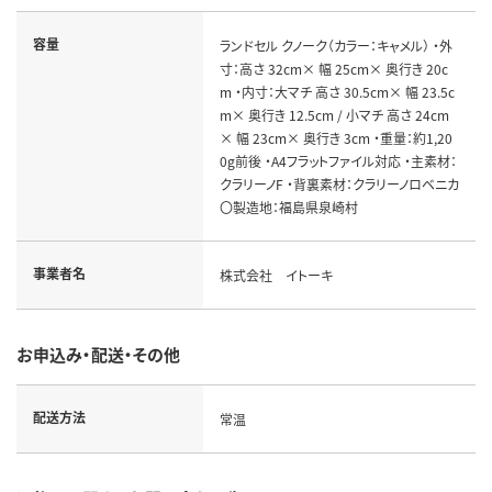
容量
ランドセル クノーク（カラー：キャメル） ・外
寸：高さ 32cm× 幅 25cm× 奥行き 20c
m ・内寸：大マチ 高さ 30.5cm× 幅 23.5c
m× 奥行き 12.5cm / 小マチ 高さ 24cm
× 幅 23cm× 奥行き 3cm ・重量：約1,20
0g前後 ・A4フラットファイル対応 ・主素材：
クラリーノF ・背裏素材：クラリーノロベニカ
〇製造地：福島県泉崎村
事業者名
株式会社 イトーキ
お申込み・配送・その他
配送方法
常温