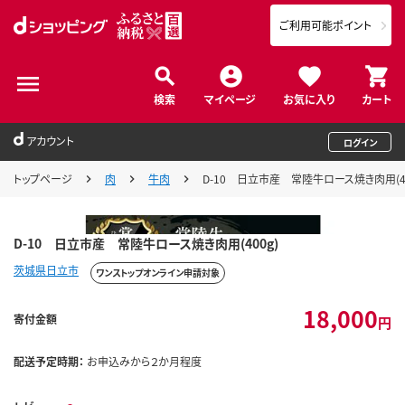
ご利用可能ポイント
検索
マイページ
お気に入り
カート
アカウント
ログイン
トップページ
肉
牛肉
D-10 日立市産 常陸牛ロース焼き肉用(40
D-10 日立市産 常陸牛ロース焼き肉用(400g)
茨城県日立市
ワンストップオンライン申請対象
18,000
寄付金額
円
配送予定時期：
お申込みから２か月程度