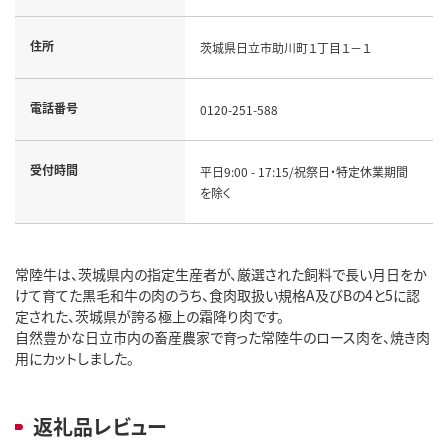
住所
茨城県日立市助川町１丁目１－１
電話番号
0120-251-588
受付時間
平日9:00 - 17:15/祝祭日・特定休業期間
を除く
常陸牛は、茨城県内の指定生産者が、厳選された飼料で長い月日をか
けて育てた黒毛和牛の肉のうち、食肉取扱い規格A及びBの4と5に認
定された、茨城県が誇る極上の霜降り肉です。
自然豊かな日立市内の畜産農家で育った常陸牛のロース肉を、焼き肉
用にカットしました。
返礼品レビュー