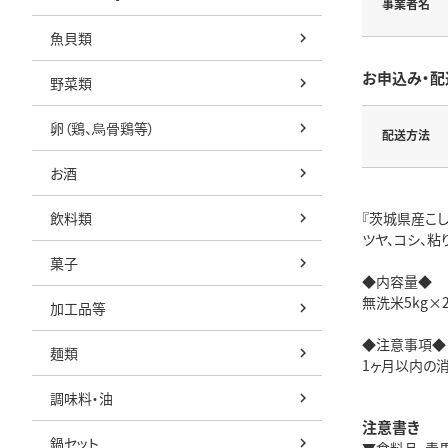
事業者名
魚貝類
お申込み・配
野菜類
卵（鶏、烏骨鶏等）
配送方法
お酒
飲料類
『茨城県産こし
ツヤ、コシ、粘
菓子
◆内容量◆
無洗米5kg×
加工品等
◆注意事項◆
麺類
1ヶ月以内の
調味料・油
注意書き
鍋セット