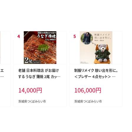
 エ
老舗 日本料理店 がお届け
制服リメイク 想い出を形に。
ンカ
する うなぎ 蒲焼 2尾 カット4
＜ブレザー ４点セット＞ 制
アブラ
パック (合計270g以上) た
服 リメイク 中学校 高校 セ
14,000
円
106,000
円
 [E
れ・山椒付 鰻 ウナギ 蒲焼き
ーラー ブレザー 学ラン オー
かばやき 小分け ひつまぶし
ダー インテリア ぬいぐるみ
うな重 晩酌 晩ごはん 和食
雑貨 小物 ミニチュア プレゼ
茨城県つくばみらい市
茨城県つくばみらい市
レンジ調理 お取り寄せ 夏バ
ント メモリアル 卒業 思い出
テ 土用丑 丑の日 二の丑 レ
[ES03-NT]
ンチン レンジ [DT07-NT]