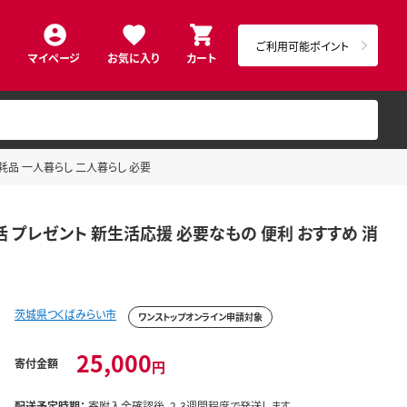
ご利用可能ポイント
マイページ
お気に入り
カート
 消耗品 一人暮らし 二人暮らし 必要
 新生活 プレゼント 新生活応援 必要なもの 便利 おすすめ 消
茨城県つくばみらい市
ワンストップオンライン申請対象
25,000
寄付金額
円
配送予定時期：
寄附入金確認後、2-3週間程度で発送します。