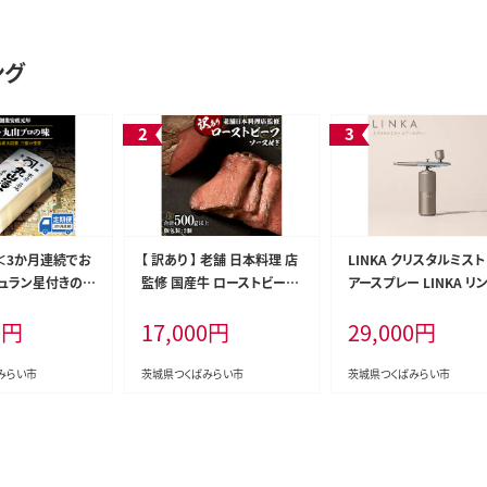
ング
】＜3か月連続でお
【 訳あり 】 老舗 日本料理 店
LINKA クリスタルミスト
ュラン星付きのプ
監修 国産牛 ローストビーフ
アースプレー LINKA リ
る 丸山海苔店 【
2本（合計500g以上） ソース
美顔器 美容 エステ エ
0
円
17,000
円
29,000
円
寿司屋専用缶入）】
付き 不揃い ふぞろい 国産
シ スキンケア 保湿 ミスト
 寿司 高級 プレ
牛肉 ブロック ステーキ 焼肉
V10-NT]
ュラン 三ツ星 プ
おすすめ 大人気 大好評 たっ
みらい市
茨城県つくばみらい市
茨城県つくばみらい市
 3か月 美味しい
ぷり お手軽 簡単 アレンジ
にぎり ごはん [A
ローストビーフ丼 小分け 低
温調理 惣菜 オードブル [DT
06-NT]