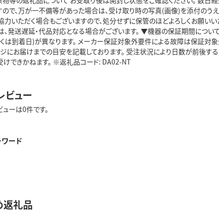
果物等の返礼品について お受取り後は開封し状態をご確認ください。 数日
ので、万が一不備等があった場合は、受け取り時の写真(画像)を添付のうえ、【担当窓口：
協力いただく場合もございますので、処分せずに保管のほどよろしくお願いい
は、発送遅延・代品対応となる場合がございます。 ▼機器の保証期間につい
しくは到着日)が異なります。 メーカー保証対象外要件による故障は保証対象
ージにお届けまでの目安を記載しております。 受注状況により日数が前後す
けできかねます。 ※返礼品コード: DA02-NT
レビュー
ビューは0件です。
ーワード
め返礼品