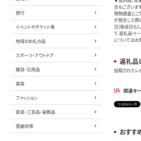
▼食料品、青
合もございます
旅行
現物調査にご
が発生した際
日(発送日も
イベントやチケット等
て 返礼品ペ
についてはお受
地域のお礼の品
スポーツ・アウトドア
返礼品
雑貨・日用品
投稿されたレ
美容
関連キ
ファッション
つくばみらい市
家具・工芸品・装飾品
感謝状等
おすす