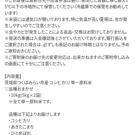
5℃以下の冷暗所にて保管してください（冷蔵庫での保管をお勧めして
います）
※米袋には通気口が開いております。特に気温が高い夏場は、虫が発
生しやすいのでご注意ください。
※虫やカビが発生したことによる返品・交換はお受けしておりません。
※発送の準備は入金確認後とさせていただいております。銀行振込を
ご選択された場合は、必ずしも表記のお届け時期とはなりません。予め
ご承知おきください。
※ご寄附後のお届け先の変更対応は、出来かねますのご寄附申し込み
の画面にて十分にご注意ください。
【内容量】
茨城県つくばみらい市産 コシヒカリ/ 単一原料米
▽品種おまかせ
・10kg(5kg×2袋）
※全て単一原料米です。
品種は下記よりお届けします
・コシヒカリ
・あきたこまち
・ひとめぼれ