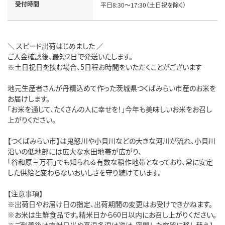
受付時間
平日8:30～17:30（土日祝を除く）
＼ スピード出荷はじめました ／
ご入金確認後、最短2日で発送いたします。
※土日祝日を挟む場合、5日程お時間をいただくことがございます
地元生産者さんが丹精込めて作った茨城県つくばみらい市産のお米を
お届けします。
「お米を通じて、たくさんの人に幸せを！」今年も美味しいお米をお召し
上がりください。
【つくばみらい市】は鬼怒川や小貝川などの大きな河川が流れ、小貝川
沿いの低地部には広大な水田地帯が広がり、
「谷和原三万石」でも知られる有数な稲作地帯となっており、常に安定
した供給と変わらないおいしさを守り続けています。
【注意事項】
※出荷日やお届け日の指定、出荷期間の変更はお受けできかねます。
※お米は生鮮食品です。精米日から60日以内にお召し上がりください。
※ご到着後は直射日光や高温多湿は避け、密閉した容器に移し替え1