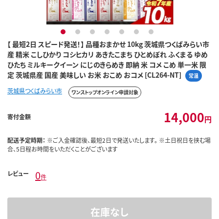
1
2
3
4
5
6
7
【 最短2日 スピード発送！】 品種おまかせ 10kg 茨城県つくばみらい市
産 精米 こしひかり コシヒカリ あきたこまち ひとめぼれ ふくまる ゆめ
ひたち ミルキークイーン にじのきらめき 即納 米 コメ こめ 単一米 限
定 茨城県産 国産 美味しい お米 おこめ おコメ [CL264-NT]
常温
茨城県つくばみらい市
ワンストップオンライン申請対象
14,000
寄付金額
円
配送予定時期：
※ご入金確認後、最短2日で発送いたします。 ※土日祝日を挟む場
合、5日程お時間をいただくことがございます
0
レビュー
件
在庫なし