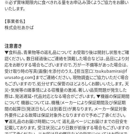
※必ず賞味期限内に食べきれる量をお申込み頂くようご協力をお願い
いたします。
【事業者名】
株式会社あかば
注意書き
▼食料品、青果物等の返礼品について お受取り後は開封し状態をご確
認ください。 数日経過後にご連絡を頂戴した場合などは、品目により対
応をお断りする場合もございますので、万が一不備等があった場合は、
受け取り時の写真(画像)を添付のうえ、【担当窓口：tsukubamirai@f
urusato-g.com】までご連絡ください。 現物調査にご協力いただく場合
もございますので、処分せずに保管のほどよろしくお願いいたします。 天
災・気候等の諸事情による収穫量の激減、著しい品質問題が発生した
際は、発送遅延・代品対応となる場合がございます。 ▼機器の保証期間
について 機器については、機種/メーカーにより保証期間及び保証期
間の起算日(発送日もしくは到着日)が異なります。 メーカー保証対象
外要件による故障は保証対象外となりますので予めご了承ください。
▼返礼品のお届け時期について 返礼品ページにお届けまでの目安を
記載しております。 受注状況により日数が前後する場合もございますの
でご了承ください。 ※お届け日や曜日などの指定についてはお受けで