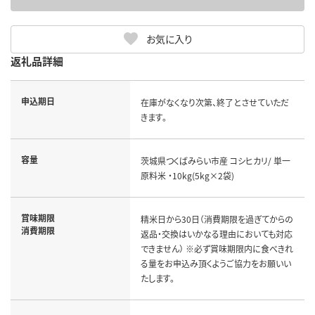
お気に入り
返礼品詳細
申込期日
在庫がなくなり次第、終了とさせていただ
きます。
容量
茨城県つくばみらい市産 コシヒカリ/ 単一
原料米 ・10kg(5kg×2袋)
賞味期限
精米日から30日（消費期限を過ぎてからの
消費期限
返品・交換はいかなる理由においても対応
できません） ※必ず賞味期限内に食べきれ
る量をお申込み頂くようご協力をお願いい
たします。