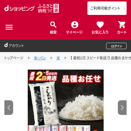
ご利用可能ポイント
検索
マイページ
お気に入り
カート
アカウント
ログイン
トップページ
米・パン
米
【 最短2日 スピード発送！】 品種おまかせ