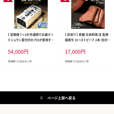
【 定期便 】＜3か月連続でお届け＞
【 訳あり 】 老舗 日本料理 店 監修
ミシュラン星付きのプロが愛用する
国産牛 ローストビーフ 2本（合計5
丸山海苔店 【 すしのり （寿司屋専
00g以上） ソース付き 不揃い ふぞ
54,000
円
17,000
円
用缶入）】 海苔 家庭用 寿司 高級 プ
ろい 国産 牛肉 ブロック ステーキ
レミアム ミシュラン 三ツ星 プロ 丸
焼肉 おすすめ 大人気 大好評 たっ
山海苔 3か月 美味しい おいしい
ぷり お手軽 簡単 アレンジ ロース
茨城県つくばみらい市
茨城県つくばみらい市
おにぎり ごはん [AV05-NT]
トビーフ丼 小分け 低温調理 惣菜
オードブル [DT06-NT]
ページ上部へ戻る