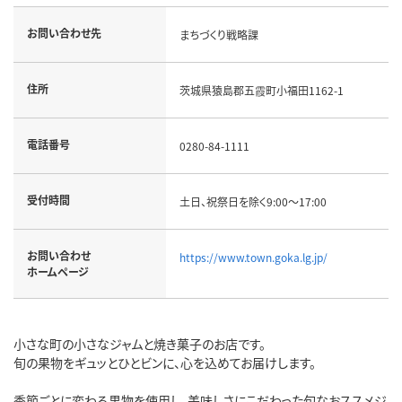
お問い合わせ先
まちづくり戦略課
住所
茨城県猿島郡五霞町小福田1162-1
電話番号
0280-84-1111
受付時間
土日、祝祭日を除く9:00～17:00
お問い合わせ
https://www.town.goka.lg.jp/
ホームページ
小さな町の小さなジャムと焼き菓子のお店です。
旬の果物をギュッとひとビンに、心を込めてお届けします。
季節ごとに変わる果物を使用し、美味しさにこだわった旬なおススメジ