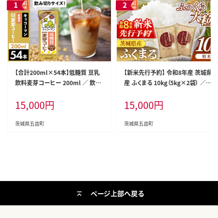
【合計200ml×54本】低糖質 豆乳
【新米先行予約】 令和8年産 茨城県
飲料麦芽コーヒー 200ml ／ 飲料
産 ふくまる 10kg（5kg×2袋） ／
キッコーマン 健康 麦芽 コーヒー
新米 先行受付 先行予約 2026年
15,000
円
15,000
円
豆乳飲料 大豆 パック セット 飲み
米 お米 精米 特A米 特A 特A評価
切り 低糖質 茨城県 五霞町【価格改
旨味 安心 美味しい 茨城県 五霞町
定】
茨城県五霞町
茨城県五霞町
ページ上部へ戻る