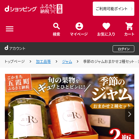
ご利用可能ポイント
検索
マイページ
お気に入り
カート
アカウント
ログイン
トップページ
加工品等
ジャム
季節のジャムおまかせ２種セット - ジ