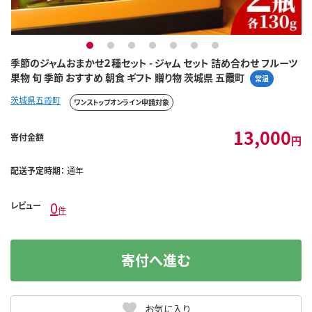
1
2
3
4
5
6
7
季節のジャムおまかせ２種セット - ジャム セット 詰め合わせ フルーツ
果物 旬 季節 おすすめ 朝食 ギフト 贈り物 茨城県 五霞町
常温
茨城県五霞町
ワンストップオンライン申請対象
13,000
寄付金額
円
配送予定時期：
通年
0
レビュー
件
寄付へ進む
お気に入り