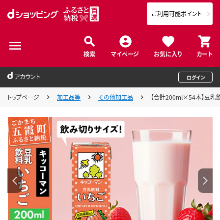
ご利用可能ポイント
検索
マイページ
お気に入り
カート
アカウント
ログイン
トップページ
加工品等
その他加工品
【合計200ml×54本】豆乳