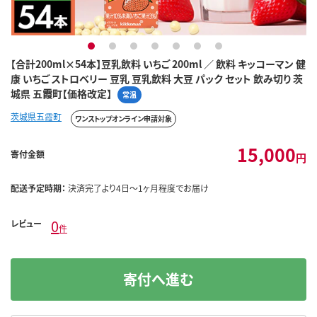
1
2
3
4
5
6
7
【合計200ml×54本】豆乳飲料 いちご 200ml ／ 飲料 キッコーマン 健
康 いちご ストロベリー 豆乳 豆乳飲料 大豆 パック セット 飲み切り 茨
城県 五霞町【価格改定】
常温
茨城県五霞町
ワンストップオンライン申請対象
15,000
寄付金額
円
配送予定時期：
決済完了より4日～1ヶ月程度でお届け
0
レビュー
件
寄付へ進む