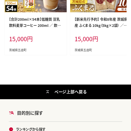
【合計200ml×54本】低糖質 豆乳
【新米先行予約】 令和8年産 茨城県
飲料麦芽コーヒー 200ml ／ 飲料
産 ふくまる 10kg（5kg×2袋） ／
キッコーマン 健康 麦芽 コーヒー
新米 先行受付 先行予約 2026年
15,000
円
15,000
円
豆乳飲料 大豆 パック セット 飲み
米 お米 精米 特A米 特A 特A評価
切り 低糖質 茨城県 五霞町【価格改
旨味 安心 美味しい 茨城県 五霞町
定】
茨城県五霞町
茨城県五霞町
ページ上部へ戻る
目的別に探す
ランキングから探す