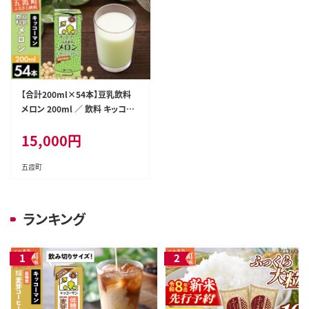
【合計200ml×54本】豆乳飲料
メロン 200ml ／ 飲料 キッコー
マン 健康 メロン 豆乳 豆乳飲料
15,000
円
大豆 パック セット 飲み切り 茨城
県 五霞町【価格改定】
五霞町
ランキング