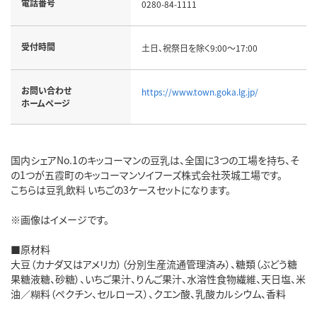
電話番号
0280-84-1111
受付時間
土日、祝祭日を除く9:00～17:00
お問い合わせ
https://www.town.goka.lg.jp/
ホームページ
国内シェアNo.1のキッコーマンの豆乳は、全国に3つの工場を持ち、そ
の1つが五霞町のキッコーマンソイフーズ株式会社茨城工場です。
こちらは豆乳飲料 いちごの3ケースセットになります。
※画像はイメージです。
■原材料
大豆（カナダ又はアメリカ）（分別生産流通管理済み）、糖類（ぶどう糖
果糖液糖、砂糖）、いちご果汁、りんご果汁、水溶性食物繊維、天日塩、米
油／糊料（ペクチン、セルロース）、クエン酸、乳酸カルシウム、香料