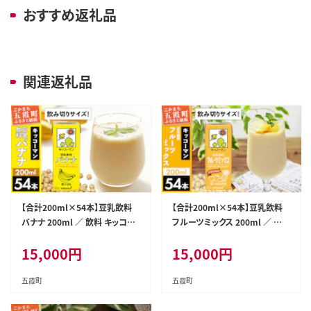
おすすめ返礼品
関連返礼品
【合計200ml×54本】豆乳飲料
【合計200ml×54本】豆乳飲料
バナナ 200ml ／ 飲料 キッコー
フルーツミックス 200ml ／ 飲
マン 健康 バナナ 豆乳 おやつ 豆
料 キッコーマン 健康 フルーツ
15,000
円
15,000
円
乳飲料 大豆 パック セット 飲み
ミックス 豆乳 豆乳飲料 大豆 パ
切り 小腹満たし 豆乳プリン 茨城
ック セット 豆乳アイス 飲み切り
県 五霞町【価格改定】
さっぱり 甘み 酸味 茨城県 五霞
五霞町
五霞町
町【価格改定】