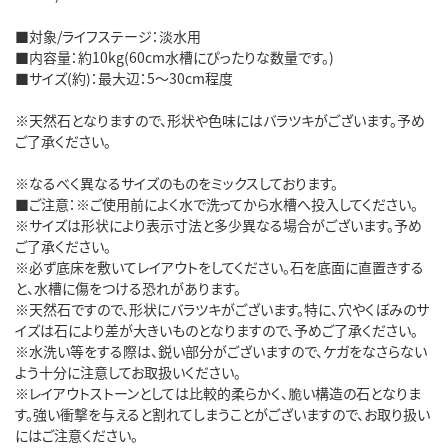
■対象/ライフステージ：淡水用
■内容量：約10kg(60cm水槽にぴったりな数量です。)
■サイズ(約)：最大辺：5～30cm程度
※天然石となりますので、形状や色味にはバラツキがございます。予め
ご了承ください。
※なるべく異なるサイズのものをミックスしております。
■ご注意：※ご使用前によく水で洗ってから水槽へ投入してください。
※サイズは形状により表示寸法と多少異なる場合がございます。予め
ご了承ください。
※必ず底床を敷いてレイアウトをしてください。石を底面に直置きする
と、水槽に傷をつける恐れがあります。
※天然石ですので、形状にバラツキがございます。特に、穴やくぼみのサ
イズは石により差が大きいものとなりますので、予めご了承ください。
※水洗い等をする際は、鋭い部分がございますので、ケガをなさらない
よう十分に注意してお取扱いください。
※レイアウトストーンとしては比較的柔らかく、脆い構造の石となりま
す。強い衝撃を与えると割れてしまうことがございますので、お取り扱い
にはご注意ください。