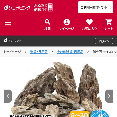
ご利用可能ポイント
検索
マイページ
お気に入り
カート
アカウント
ログイン
トップページ
雑貨・日用品
その他雑貨・日用品
陽火石 サイズミック