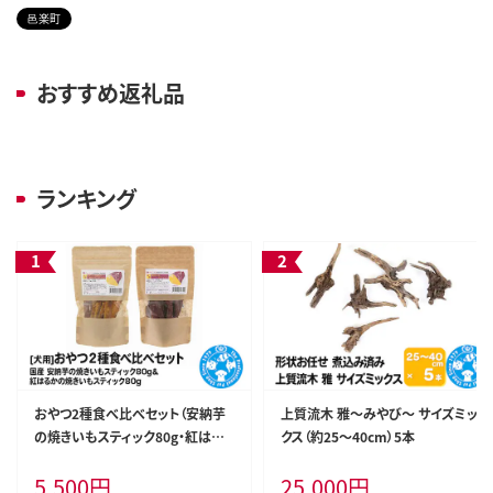
邑楽町
おすすめ返礼品
ランキング
おやつ2種食べ比べセット（安納芋
上質流木 雅～みやび～ サイズミッ
の焼きいもスティック80g・紅はる
クス（約25～40cm）5本
かの焼きいもスティック80g）2種×
5,500
円
25,000
円
1袋