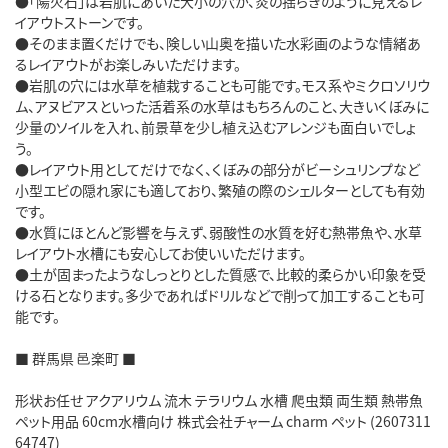
●「陽火石」は岩肌にあいた大小の穴が、炎の揺らぎのように見えるレ
イアウトストーンです。
●そのまま置くだけでも、険しい山奥を描いた水彩画のような情緒あ
るレイアウトがお楽しみいただけます。
●岩肌の穴には水草を植栽することも可能です。モス系やミクロソリウ
ム、アヌビアスといった活着系の水草はもちろんのこと、大きいくぼみに
少量のソイルを入れ、前景草を少し植え込むアレンジも面白いでしょ
う。
●レイアウト用としてだけでなく、くぼみの部分がビーシュリンプなど
小型エビの隠れ家にも適しており、繁殖の際のシェルターとしても有効
です。
●水質にほとんど影響を与えず、弱酸性の水質を好む熱帯魚や、水草
レイアウト水槽にも安心してお使いいただけます。
●土が固まったようなしっとりとした質感で、比較的柔らかい印象を受
ける石となります。多少であればドリルなどで削って加工することも可
能です。
■ 群馬県 邑楽町 ■
形状お任せ アクアリウム 流木 テラリウム 水槽 爬虫類 両生類 熱帯魚
ペット用品 60cm水槽向け 株式会社チャーム charm ペット (2607311
64747)