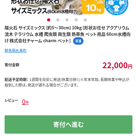
1
2
3
4
5
陽火石 サイズミックス（約5～30cm）10kg [形状お任せ アクアリウム
流木 テラリウム 水槽 爬虫類 両生類 熱帯魚 ペット用品 60cm水槽向
け 株式会社チャーム charm ペット]
常温
群馬県邑楽町
22,000
寄付金額
円
配送予定時期：
1週間を目安に発送(休業日除く)※年末年始、長期休業や申込が
殺到した際は、発送が遅れる場合がございます。
0
レビュー
件
寄付へ進む