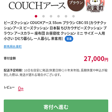
1
2
3
4
5
6
ビーズクッション COUCHアース 55cm ブラウン CBC-55 [カウチクッ
ションアース ビーズクッション 日本製 ちびカウチビーズクッション ブ
ラウン アースカラー 座布団 お昼寝枕 クッション ミニ サイズ 一人用
小さい ひとり暮らし 一人暮らし 来客用]
常温
群馬県邑楽町
27,000
寄付金額
円
配送予定時期：
10日を目安に発送(休業日除く)※年末年始、長期休業や申込が殺
到した際は、発送が遅れる場合がございます。
0
レビュー
件
寄付へ進む