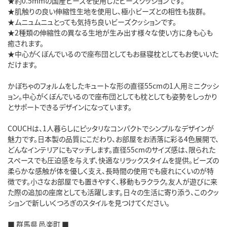
★約0.5mmの国産ビーズを使用したビーズクッションです。
★肌触りの良い伸縮性生地を使用し、極小ビーズとの相性も抜群。
★ムニュムニュとっても気持ち良いビーズクッションです。
★2種類の伸縮性の異なる生地が生み出す様々な使い方に身も心も
癒されます。
★中心がくぼんでいるので座布団としてもお昼寝枕としてもお使いいた
だけます。
かぼちゃのフォルムをしたキュートな形の直径55cmの1人用ミニクッシ
ョン。中心がくぼんでいるので座布団としても枕としても姿勢をしっかり
とサポートできるデザインになっています。
COUCHは、1人暮らしにピッタリなコンパクトでシンプルなデザインが
魅力です。日本製の品質にこだわり、お部屋をお洒落に彩る4色展開で、
どんなインテリアにもマッチします。直径55cmのサイズ感は、限られた
スペースでも圧迫感を与えず、快適なリラックスタイムを提供。ビーズの
柔らかな感触が体を優しく支え、長時間の使用でも疲れにくいのが特
徴です。小さなお部屋でも置きやすく、移動もラクラク。友人が遊びに来
た際の追加の座席としても活躍します。日々の生活に寄り添う、このクッ
ションで新しいくつろぎのスタイルを見つけてください。
■ 群馬県 邑楽町 ■