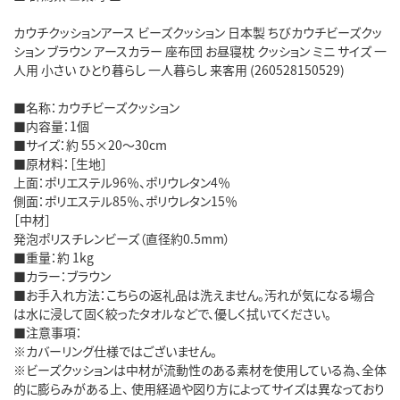
カウチクッションアース ビーズクッション 日本製 ちびカウチビーズクッ
ション ブラウン アースカラー 座布団 お昼寝枕 クッション ミニ サイズ 一
人用 小さい ひとり暮らし 一人暮らし 来客用 (260528150529)
■名称：カウチビーズクッション
■内容量：1個
■サイズ：約 55×20～30cm
■原材料：［生地］
上面：ポリエステル96％、ポリウレタン4％
側面：ポリエステル85％、ポリウレタン15％
［中材］
発泡ポリスチレンビーズ（直径約0.5mm）
■重量：約 1kg
■カラー：ブラウン
■お手入れ方法：こちらの返礼品は洗えません。汚れが気になる場合
は水に浸して固く絞ったタオルなどで、優しく拭いてください。
■注意事項：
※カバーリング仕様ではございません。
※ビーズクッションは中材が流動性のある素材を使用している為、全体
的に膨らみがある上、 使用経過や図り方によってサイズは異なっており