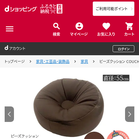
ご利用可能ポイント
検索
マイページ
お気に入り
カート
アカウント
ログイン
トップページ
家具・工芸品・装飾品
家具
ビーズクッション COUC