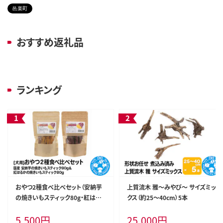
邑楽町
おすすめ返礼品
ランキング
おやつ2種食べ比べセット（安納芋
上質流木 雅～みやび～ サイズミッ
の焼きいもスティック80g・紅はる
クス（約25～40cm）5本
かの焼きいもスティック80g）2種×
5,500
円
25,000
円
1袋