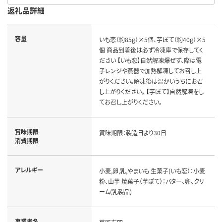
返礼品詳細
容量
いも恋（約85g）×5個、芋ぽて（約40g）×5
個 商品到着後は必ず冷凍庫で保存してく
ださい 【いも恋】自然解凍爆ぜず、際は電
子レンジや蒸器で加熱解凍してお召し上
がりください。解凍後は温かいうちにお召
し上がりください。 【芋ぽて】自然解凍をし
てお召し上がりください。
賞味期限
賞味期限：製造日より30日
消費期限
アレルギー
小麦,卵,乳,やまいも 生菓子(いも恋）：小麦
粉、山芋 焼菓子（芋ぽて）：バター、卵、クリ
ーム(乳製品)
事業者名