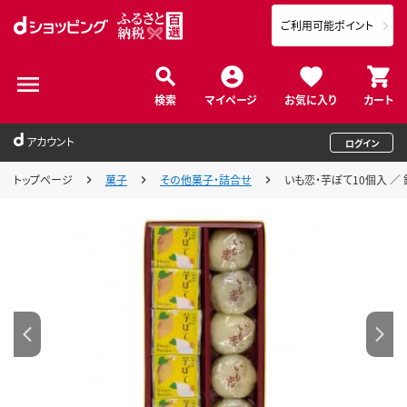
ご利用可能ポイント
検索
マイページ
お気に入り
カート
アカウント
ログイン
トップページ
菓子
その他菓子・詰合せ
いも恋・芋ぽて10個入 ／ 