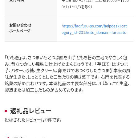
平日9：00～17：15／土日祝10：00～17：0
0（1/1～1/3を除く）
お問い合わせ
https://faq.furu-po.com/helpdesk?cat
ホームページ
egory_id=231&site_domain=furusato
「いも恋」は、さつまいもとつぶ餡を山芋ともち粉の生地でやさしく包
み、昔なつかしい風味に仕上げたまんじゅうです。 「芋ぽて」はさつま
芋、バター、砂糖、生クリーム、卵だけでおつくりしたさつま芋本来の風
味が生きた、しっとりとした口当たりの焼き菓子です。 右門を代表する
銘菓の詰め合わせです。 本返礼品の主要な部分は、川越市にて生産、
製造または加工したものが占めております。
返礼品レビュー
投稿されたレビューは0件です。