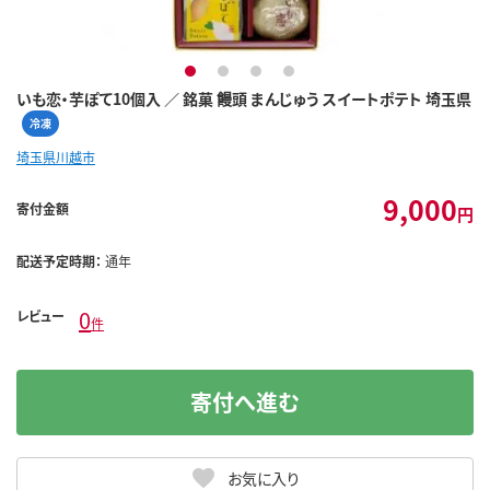
1
2
3
4
いも恋・芋ぽて10個入 ／ 銘菓 饅頭 まんじゅう スイートポテト 埼玉県
冷凍
埼玉県川越市
9,000
寄付金額
円
配送予定時期：
通年
0
レビュー
件
寄付へ進む
お気に入り