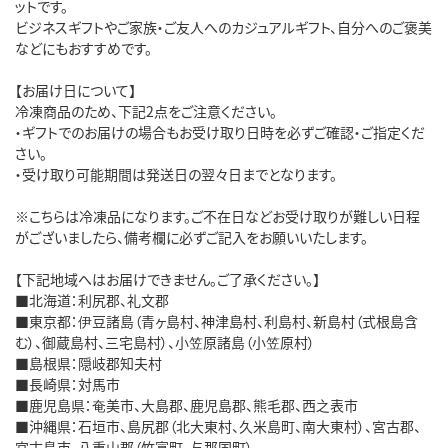
ットです。
ビジネスギフトやご家族・ご友人へのカジュアルギフト、自分へのご褒美
などにもおすすめです。
【お届け日について】
冷凍商品のため、下記2点をご注意ください。
・ギフトでのお届けの場合もお受け取り日時を必ずご確認・ご指定くだ
さい。
・受け取り可能期間は発送日の翌々日までとなります。
※こちらは冷凍品になります。ご不在日などお受け取りが難しい日程
がございましたら、備考欄に必ずご記入をお願いいたします。
【下記地域へはお届けできません。ご了承ください。】
■北海道：利尻郡、礼文郡
■東京都：伊豆諸島（青ヶ島村、神津島村、利島村、新島村（式根島含
む）、御蔵島村、三宅島村）、小笠原諸島（小笠原村）
■島根県：隠岐郡知夫村
■長崎県：対馬市
■鹿児島県：奄美市、大島郡、鹿児島郡、熊毛郡、西之表市
■沖縄県：石垣市、島尻郡（北大東村、久米島町、南大東村）、宮古郡、
宮古島市、八重山郡（竹富町、与那国町）