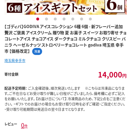
1
2
3
4
5
6
7
【ゴディバ】GODIVA アイスコレクション 6種 6個 - 新フレーバー追加
贅沢 ご褒美 アイスクリーム 贈り物 夏 お菓子 スイーツ お取り寄せ チョ
コレートアイス チョコアイス ダークチョコ ミルクチョコ クリスピー バ
ニラ ヘーゼルナッツ ストロベリーチョコレート godiva 埼玉県 幸手
市 【価格改定】
冷凍
埼玉県幸手市
14,000
寄付金額
円
配送予定時期：
ご入金確認後、順次発送いたします ※こちらは冷凍品になりま
す。ご不在日などお受け取りが難しい日程がございましたら、備考欄に必ずご記入
をお願いいたします。 【お届け日について】 冷凍商品のため、下記2点をご注意くだ
さい。 ・ギフトでのお届けの場合もお受け取り日時を必ずご確認・ご指定ください。
・受け取り可能期間は発送日の翌々日までとなります。
0
レビュー
件