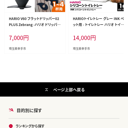
HARIO V60 フラットドリッパー02
HARIOトイレトレー グレー INK ペ
PLUS Zebrang -ハリオ ドリッパー
ット用 - トイレトレー ハリオ トイレ
フラットドリッパー コーヒードリッ
マット ペット用 トイレ 犬 シニア犬
7,000
円
14,000
円
パー コーヒー コンパクト 持ち運び
丸洗い 清潔 簡単 薄型 コンパクト
便利 簡単 組み立て アウトドア ソ
持ち運び 便利 シリコン 埼玉県 幸
ロキャンプ キャンプ 家庭用 シリコ
手市
埼玉県幸手市
埼玉県幸手市
ン 1～4人用 埼玉県 幸手市
ページ上部へ戻る
目的別に探す
ランキングから探す