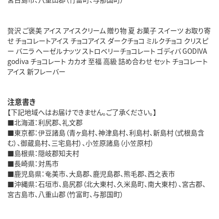
贅沢 ご褒美 アイス アイスクリーム 贈り物 夏 お菓子 スイーツ お取り寄
せ チョコレートアイス チョコアイス ダークチョコ ミルクチョコ クリスピ
ー バニラ ヘーゼルナッツ ストロベリーチョコレート ゴディバ GODIVA
godiva チョコレート カカオ 至福 高級 詰め合わせ セット チョコレート
アイス 新フレーバー
注意書き
【下記地域へはお届けできません。ご了承ください。】
■北海道：利尻郡、礼文郡
■東京都：伊豆諸島（青ヶ島村、神津島村、利島村、新島村（式根島含
む）、御蔵島村、三宅島村）、小笠原諸島（小笠原村）
■島根県：隠岐郡知夫村
■長崎県：対馬市
■鹿児島県：奄美市、大島郡、鹿児島郡、熊毛郡、西之表市
■沖縄県：石垣市、島尻郡（北大東村、久米島町、南大東村）、宮古郡、
宮古島市、八重山郡（竹富町、与那国町）