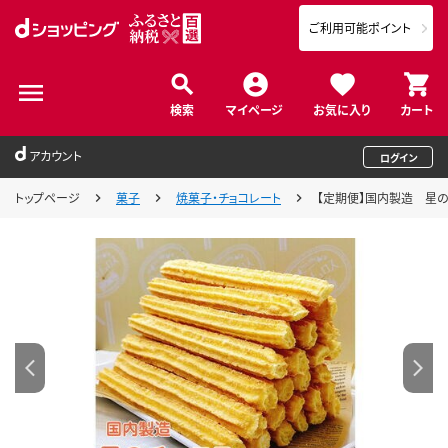
ご利用可能ポイント
検索
マイページ
お気に入り
カート
アカウント
ログイン
トップページ
菓子
焼菓子・チョコレート
【定期便】国内製造 星の