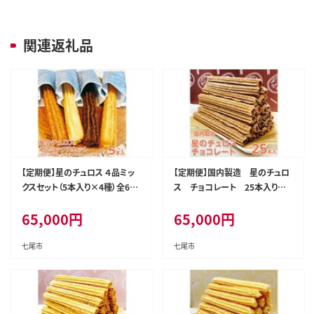
関連返礼品
【定期便】星のチュロス ４品ミッ
【定期便】国内製造 星のチュロ
クスセット（5本入り×4種）全6回
ス チョコレート 25本入り
※着日指定不可
全6回 ※着日指定不可
65,000
円
65,000
円
七尾市
七尾市