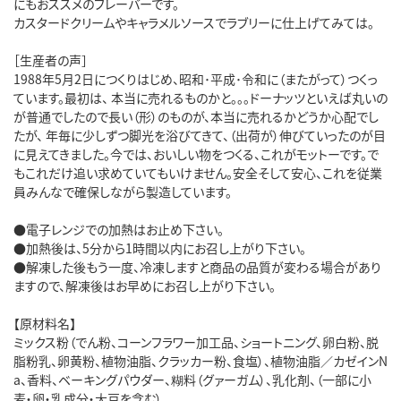
にもおススメのフレーバーです。
カスタードクリームやキャラメルソースでラブリーに仕上げてみては。
［生産者の声］
1988年5月2日につくりはじめ、昭和･平成･令和に（またがって）つくっ
ています。最初は、 本当に売れるものかと。。。ドーナッツといえば丸いの
が普通でしたので長い（形）のものが、本当に売れるかどうか心配でし
たが、 年毎に少しずつ脚光を浴びてきて、（出荷が）伸びていったのが目
に見えてきました。今では、おいしい物をつくる、これがモットーです。で
もこれだけ追い求めていてもいけません。安全そして安心、これを従業
員みんなで確保しながら製造しています。
●電子レンジでの加熱はお止め下さい。
●加熱後は、5分から1時間以内にお召し上がり下さい。
●解凍した後もう一度、冷凍しますと商品の品質が変わる場合があり
ますので、解凍後はお早めにお召し上がり下さい。
【原材料名】
ミックス粉（でん粉、コーンフラワー加工品、ショートニング、卵白粉、脱
脂粉乳、卵黄粉、植物油脂、クラッカー粉、食塩）、植物油脂／カゼインN
a、香料、ベーキングパウダー、糊料（グァーガム）、乳化剤、（一部に小
麦・卵・乳成分・大豆を含む）