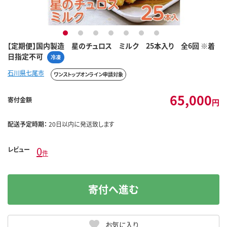
1
2
3
4
5
6
7
【定期便】国内製造 星のチュロス ミルク 25本入り 全6回 ※着
日指定不可
冷凍
石川県七尾市
ワンストップオンライン申請対象
65,000
寄付金額
円
配送予定時期：
20日以内に発送致します
0
レビュー
件
寄付へ進む
お気に入り