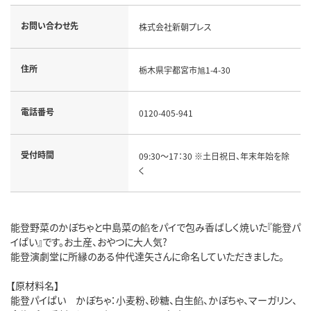
お問い合わせ先
株式会社新朝プレス
住所
栃木県宇都宮市旭1-4-30
電話番号
0120-405-941
受付時間
09:30～17：30 ※土日祝日、年末年始を除
く
能登野菜のかぼちゃと中島菜の餡をパイで包み香ばしく焼いた『能登パ
イぱい』です。お土産、おやつに大人気?
能登演劇堂に所縁のある仲代達矢さんに命名していただきました。
【原材料名】
能登パイぱい かぼちゃ：小麦粉、砂糖、白生餡、かぼちゃ、マーガリン、