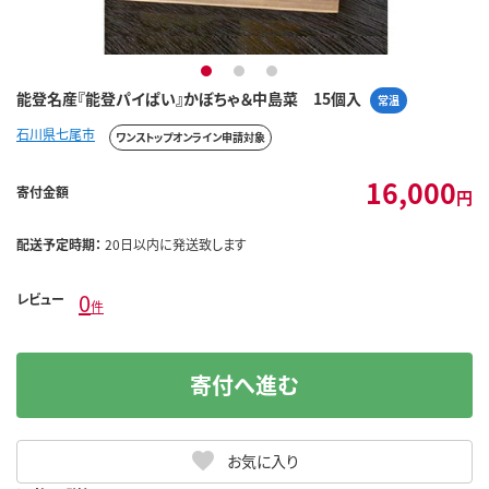
1
2
3
能登名産『能登パイぱい』かぼちゃ＆中島菜 15個入
常温
石川県七尾市
ワンストップオンライン申請対象
16,000
寄付金額
円
配送予定時期：
20日以内に発送致します
0
レビュー
件
寄付へ進む
お気に入り