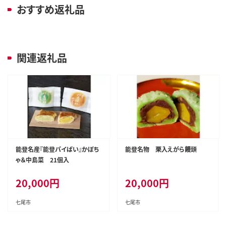
おすすめ返礼品
関連返礼品
能登名産『能登パイぱい』かぼち
能登名物 栗入えがら饅頭
ゃ＆中島菜 21個入
20,000
円
20,000
円
七尾市
七尾市