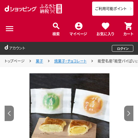
ご利用可能ポイント
検索
マイページ
お気に入り
カート
アカウント
ログイン
トップページ
菓子
焼菓子・チョコレート
能登名産『能登パイぱい』