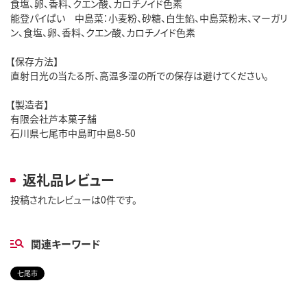
食塩、卵、香料、クエン酸、カロチノイド色素
能登パイぱい 中島菜：小麦粉、砂糖、白生餡、中島菜粉末、マーガリ
ン、食塩、卵、香料、クエン酸、カロチノイド色素
【保存方法】
直射日光の当たる所、高温多湿の所での保存は避けてください。
【製造者】
有限会社芦本菓子舗
石川県七尾市中島町中島8-50
返礼品レビュー
投稿されたレビューは0件です。
関連キーワード
七尾市