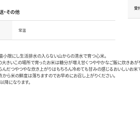
受
送・その他
常温
最小限にし生活排水の入らない山からの清水で育つ心米。
の大きいこの場所で育ったお米は糖分が増え甘くつややかなご飯に炊きあがり
くらんだつやつやな炊き上がりはもちろん冷めても甘みの感じるおいしいお米で
点から米の鮮度は落ちますのでお早めにお召し上がりください。
以降になります。