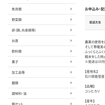
お申込み・配
魚貝類
野菜類
配送方法
卵（鶏、烏骨鶏等）
お酒
農薬の使用を
そして寒暖差
飲料類
ふっくらとふ
精米をした時
※発送は10月
菓子
【産地名】
加工品等
石川県能登産
麺類
【品種】
コシヒカリ
調味料・油
【産年】
鍋セット