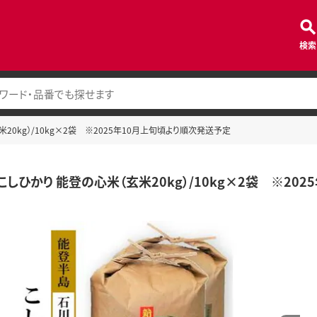
検索
（玄米20kg）/10kg×2袋 ※2025年10月上旬頃より順次発送予定
 / こしひかり 能登の心米（玄米20kg）/10kg×2袋 ※