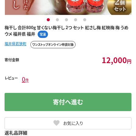
1
2
3
4
5
梅干し 合計800g 甘くない梅干し 2つ セット 紅さし梅 紅映梅 梅 うめ
ウメ 福井県 福井
常温
福井県若狭町
ワンストップオンライン申請対象
12,000
寄付金額
円
0
レビュー
件
寄付へ進む
お気に入り
返礼品詳細