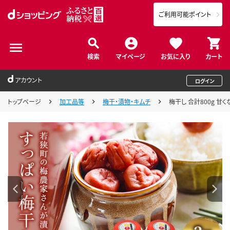
ご利用可能ポイント
検索
マイページ
お気に入り
カート
アカウント
ログイン
トップページ
加工品等
梅干・漬物・キムチ
梅干し 合計800g 甘く