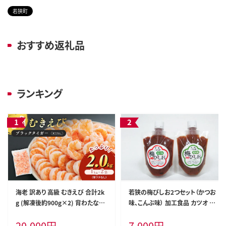
若狭町
おすすめ返礼品
ランキング
海老 訳あり 高級 むきえび 合計2k
若狭の梅びしお2つセット（かつお
g (解凍後約900g×2) 背わたなし
味、こんぶ味） 加工食品 カツオ 昆
冷凍 加工食品 魚介
布 コンブ
20,000
円
7,000
円