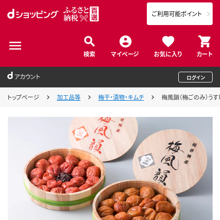
ご利用可能ポイント
検索
マイページ
お気に入り
カート
アカウント
ログイン
トップページ
加工品等
梅干・漬物・キムチ
梅風韻（梅ごのみ）うす