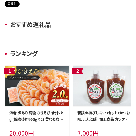
若狭町
おすすめ返礼品
ランキング
海老 訳あり 高級 むきえび 合計2k
若狭の梅びしお2つセット（かつお
g (解凍後約900g×2) 背わたなし
味、こんぶ味） 加工食品 カツオ 昆
冷凍 加工食品 魚介
布 コンブ
20,000
円
7,000
円