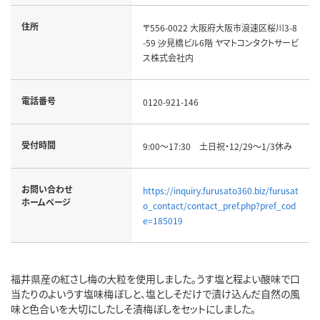
住所
〒556-0022 大阪府大阪市浪速区桜川3-8
-59 汐見橋ビル6階 ヤマトコンタクトサービ
ス株式会社内
電話番号
0120-921-146
受付時間
9:00～17:30 土日祝・12/29～1/3休み
お問い合わせ
https://inquiry.furusato360.biz/furusat
ホームページ
o_contact/contact_pref.php?pref_cod
e=185019
福井県産の紅さし梅の大粒を使用しました。うす塩と程よい酸味で口
当たりのよいうす塩味梅ぼしと、塩としそだけで漬け込んだ自然の風
味と色合いを大切にしたしそ漬梅ぼしをセットにしました。