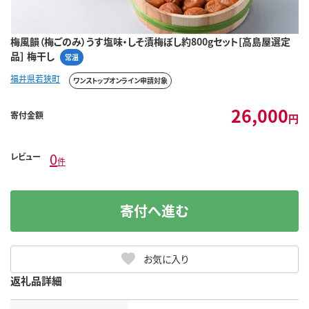
梅風韻（梅ごのみ）うす塩味・しそ漬梅ぼし約800gセット[高島屋選定
品］ 梅干し
常温
福井県若狭町
ワンストップオンライン申請対象
26,000
寄付金額
円
0
レビュー
件
寄付へ進む
お気に入り
返礼品詳細