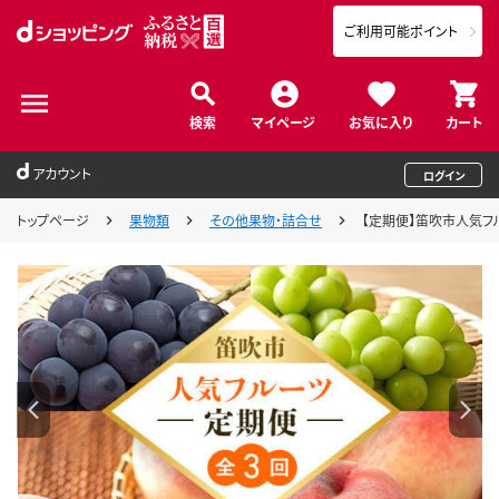
ご利用可能ポイント
検索
マイページ
お気に入り
カート
アカウント
ログイン
トップページ
果物類
その他果物・詰合せ
【定期便】笛吹市人気フル