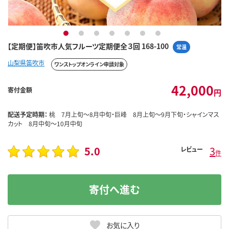
1
2
3
4
5
6
7
【定期便】笛吹市人気フルーツ定期便全３回 168-100
常温
山梨県笛吹市
ワンストップオンライン申請対象
42,000
寄付金額
円
配送予定時期：
桃 7月上旬～8月中旬・巨峰 8月上旬～9月下旬・シャインマス
カット 8月中旬～10月中旬
5.0
3
レビュー
件
寄付へ進む
お気に入り