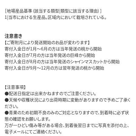
［地場産品基準（該当する類型|類型に該当する理由）］
1|当市における生産品。区域内において栽培されている。
注意書き
【ご寄附月により発送開始のお品が変わります】
寄付入金日が1月～6月の方は当年発送の桃から開始
寄付入金日が7月の方は当年発送の巨峰から開始
寄付入金日が8月の方は当年発送のシャインマスカットから開始
寄付入金日が9月～12月の方は翌年発送の桃から開始
【注意事項】
●配送日指定は出来かねますのでご注意ください。
●天候や収穫状況により出荷時期に変動がありますので予めご了承く
ださい。
●青果のため初期不良のみのご対応となりますので、到着時に必ず状
態の確認をお願いします。
万が一ひどい傷み等がある場合、到着後翌日までに写真を添付の上、
電子メールにてご連絡ください。