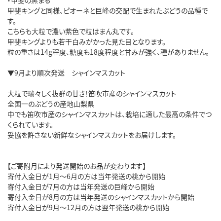
甲斐キングと同様、ピオーネと巨峰の交配で生まれたぶどうの品種で
す。
こちらも大粒で濃い紫色で粒はまん丸です。
甲斐キングよりも若干白みがかった見た目となります。
粒の重さは14g程度、糖度も18度程度と甘みが強く、種がありません。
▼9月より順次発送 シャインマスカット
大粒で瑞々しく抜群の甘さ！笛吹市産のシャインマスカット
全国一のぶどうの産地山梨県
中でも笛吹市産のシャインマスカットは、栽培に適した最高の条件でつ
くられています。
妥協を許さない新鮮なシャインマスカットをお届けします。
【ご寄附月により発送開始のお品が変わります】
寄付入金日が1月～6月の方は当年発送の桃から開始
寄付入金日が7月の方は当年発送の巨峰から開始
寄付入金日が8月の方は当年発送のシャインマスカットから開始
寄付入金日が9月～12月の方は翌年発送の桃から開始