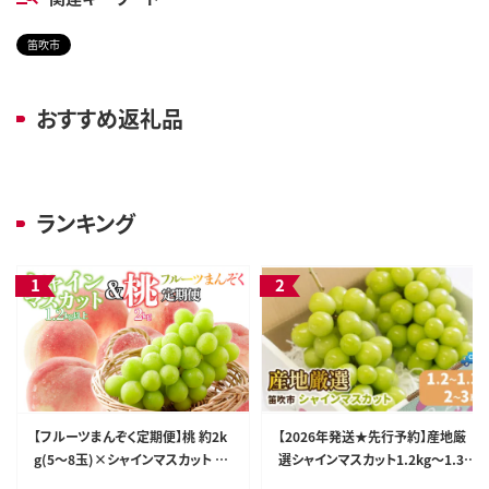
笛吹市
おすすめ返礼品
ランキング
【フルーツまんぞく定期便】桃 約2k
【2026年発送★先行予約】産地厳
g(5～8玉)×シャインマスカット 1.
選シャインマスカット1.2kg～1.3k
2kg以上(2～3房) 126-025
g（2房～3房）※沖縄・離島配送不