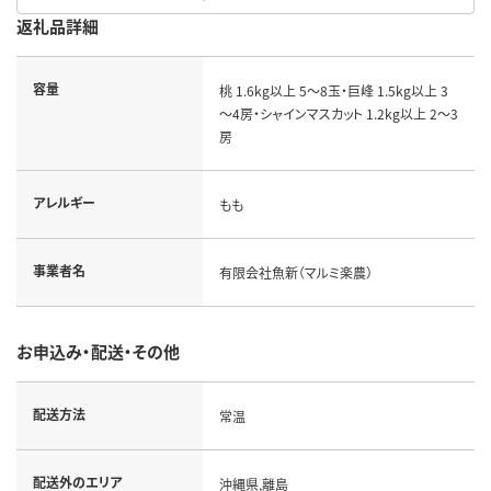
返礼品詳細
容量
桃 1.6kg以上 5～8玉・巨峰 1.5kg以上 3
～4房・シャインマスカット 1.2kg以上 2～3
房
アレルギー
もも
事業者名
有限会社魚新（マルミ楽農）
お申込み・配送・その他
配送方法
常温
配送外のエリア
沖縄県,離島