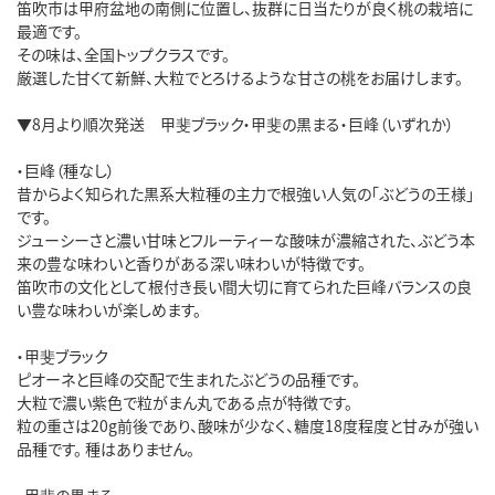
笛吹市は甲府盆地の南側に位置し、抜群に日当たりが良く桃の栽培に
最適です。
その味は、全国トップクラスです。
厳選した甘くて新鮮、大粒でとろけるような甘さの桃をお届けします。
▼8月より順次発送 甲斐ブラック・甲斐の黒まる・巨峰（いずれか）
・巨峰（種なし）
昔からよく知られた黒系大粒種の主力で根強い人気の「ぶどうの王様」
です。
ジューシーさと濃い甘味とフルーティーな酸味が濃縮された、ぶどう本
来の豊な味わいと香りがある深い味わいが特徴です。
笛吹市の文化として根付き長い間大切に育てられた巨峰バランスの良
い豊な味わいが楽しめます。
・甲斐ブラック
ピオーネと巨峰の交配で生まれたぶどうの品種です。
大粒で濃い紫色で粒がまん丸である点が特徴です。
粒の重さは20g前後であり、酸味が少なく、糖度18度程度と甘みが強い
品種です。 種はありません。
・甲斐の黒まる