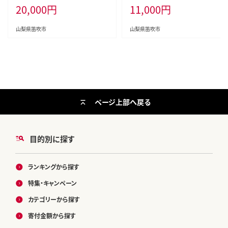
20,000
円
11,000
円
可※ 106-003-26y
山梨県笛吹市
山梨県笛吹市
ページ上部へ戻る
目的別に探す
ランキングから探す
特集・キャンペーン
カテゴリーから探す
寄付金額から探す