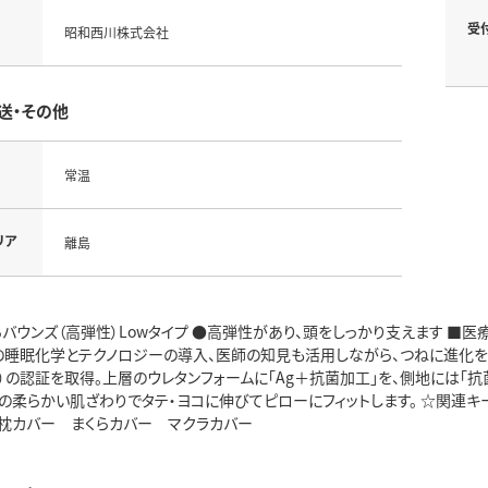
受
昭和西川株式会社
送・その他
常温
リア
離島
らバウンズ（高弾性）Lowタイプ ●高弾性があり、頭をしっかり支えます ■
の睡眠化学とテクノロジーの導入、医師の知見も活用しながら、つねに進化を続
）の認証を取得。上層のウレタンフォームに「Ag＋抗菌加工」を、側地には「抗
の柔らかい肌ざわりでタテ・ヨコに伸びてピローにフィットします。 ☆関連キー
枕カバー まくらカバー マクラカバー