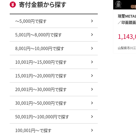
寄付金額から探す
現璽META
～5,000円で探す
／印面鏡面
18mm 原
5,001円～8,000円で探す
1,143,
刻 ハンコ 
セット 実印
8,001円～10,000円で探す
フィス 仕事
山梨県市川三
ト 贈答 特
れ シンプル
10,001円～15,000円で探す
三郷 山梨[58
392077]
15,001円～20,000円で探す
20,001円～30,000円で探す
30,001円～50,000円で探す
50,001円～100,000円で探す
100,001円～で探す