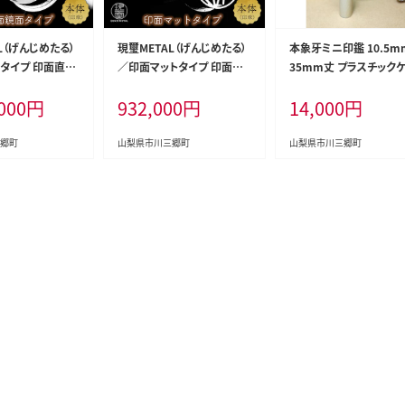
L（げんじめたる）
現璽METAL（げんじめたる）
本象牙ミニ印鑑 10.5m
タイプ 印面直径
／印面マットタイプ 印面直
35mm丈 プラスチック
田晶光堂 印鑑 印
径18mm 原田晶光堂 印鑑
ス入り ボルドー[5839-9
000
円
932,000
円
14,000
円
はんこ 判子 印鑑
印刻 ハンコ はんこ 判子 印
5] [58399915]
 認印 銀行印 オ
鑑セット 実印 認印 銀行印
 プレゼント ギフ
オフィス 仕事 プレゼント ギ
郷町
山梨県市川三郷町
山梨県市川三郷町
別 ご褒美 おしゃ
フト 贈答 特別 ご褒美 おしゃ
 豪華 セット 市川
れ シンプル 豪華 セット 市川
39-2077] [58
三郷 山梨[5839-2076] [58
392076]