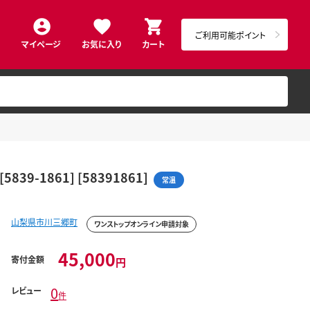
ご利用可能ポイント
マイページ
お気に入り
カート
-1861] [58391861]
常温
山梨県市川三郷町
ワンストップオンライン申請対象
45,000
寄付金額
円
0
レビュー
件