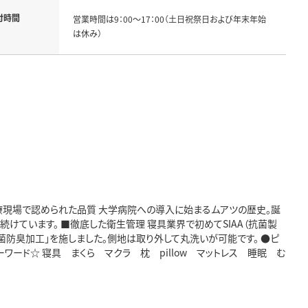
付時間
営業時間は9：00～17：00（土日祝祭日および年末年始
は休み）
医療現場で認められた品質 大学病院への導入に始まるムアツの歴史。誕
けています。 ■徹底した衛生管理 寝具業界で初めてSIAA（抗菌製
菌防臭加工」を施しました。側地は取り外して丸洗いが可能です。 ●ピ
ワード☆ 寝具 まくら マクラ 枕 pillow マットレス 睡眠 む