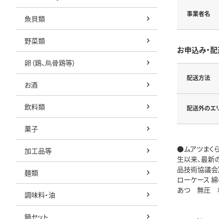
事業者名
魚貝類
野菜類
お申込み・配
卵（鶏、烏骨鶏等）
配送方法
お酒
飲料類
配送外のエ
菓子
●ムアツまく
加工品等
生以来、最新
品技術協議会
麺類
ローケース 綿
あつ 無圧 
調味料・油
鍋セット