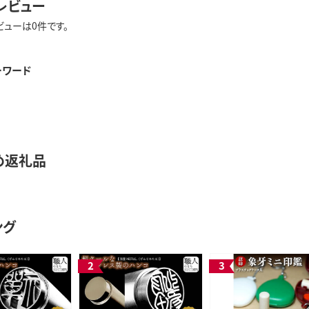
レビュー
ビューは0件です。
ーワード
め返礼品
ング