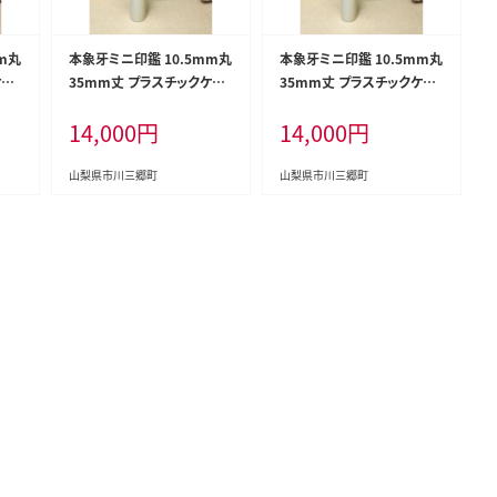
m丸
本象牙ミニ印鑑 10.5mm丸
本象牙ミニ印鑑 10.5mm丸
ケー
35mm丈 プラスチックケー
35mm丈 プラスチックケー
91
ス入り ホワイト[5839-991
ス入り グリーン[5839-991
14,000
円
14,000
円
6] [58399916]
7] [58399917]
山梨県市川三郷町
山梨県市川三郷町