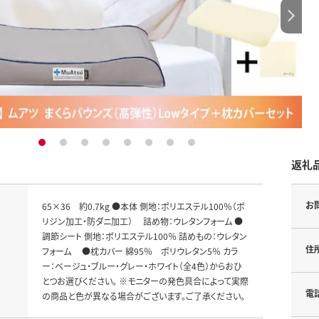
1
2
3
4
5
6
7
8
返礼
お
65×36 約0.7kg ●本体 側地：ポリエステル100％（ポ
リジン加工・防ダニ加工） 詰め物：ウレタンフォーム ●
調節シート 側地：ポリエステル100％ 詰めもの：ウレタン
住
フォーム ●枕カバー 綿95％ ポリウレタン5％ カラ
ー：ベージュ・ブルー・グレー・ホワイト（全4色）からおひ
とつお選びください。 ※モニターの発色具合によって実際
電
の商品と色が異なる場合がございます。ご了承ください。