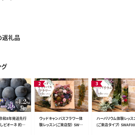
め返礼品
ング
/令和8年発送先行
ウッドキャンバスフラワー体
ハーバリウム体験レッス
しピオーネ 約1.
験レッスン(ご来店型） SWAF
(ご来店タイプ） SWAF00
WAO001
004