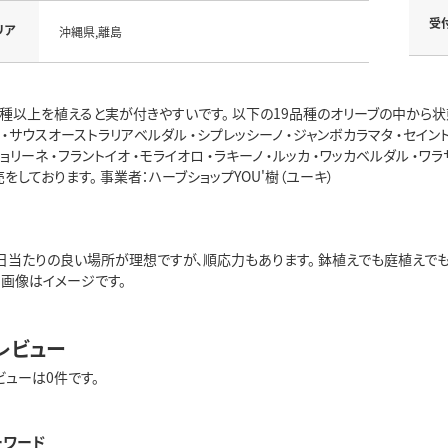
受
リア
沖縄県,離島
種以上を植えると実が付きやすいです。 以下の19品種のオリーブの中から状態
ゾ ・サウスオーストラリアベルダル ・シプレッシーノ ・ジャンボカラマタ ・セイン
チョリーネ ・フラントイオ ・モライオロ ・ラキーノ ・ルッカ ・ワッカベルダル
をしております。 事業者：ハーブショップYOU'樹（ユーキ）
日当たりの良い場所が理想ですが、順応力もあります。 鉢植えでも庭植えでも育
※画像はイメージです。
レビュー
ビューは0件です。
ーワード