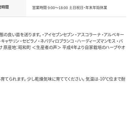
付時間
営業時間 9:00～18:00 土日祝日・年末年始休業
の良い苗を送ります。 ・アイセブンセブン ・アスコラーナ ・アルベキー
トキャサリン ・セビラノ ・ネバディロブランコ ・ハーディーズマンモス ・バ
 ・ワラサ 原産地：昭和町 ＜生産者の声＞ 平成4年より自家栽培のハーブやオ
てられます。 少し乾燥気味に育ててください。 気温は-10℃位まで耐