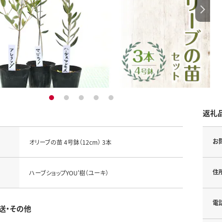
1
2
3
4
5
返礼
お
オリーブの苗 4号鉢（12cm） 3本
住
ハーブショップYOU'樹（ユーキ）
電
送・その他