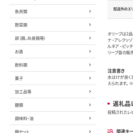
配送外のエ
魚貝類
野菜類
オリーブは2品
卵（鶏、烏骨鶏等）
ナ ・アレクッ
ルネア ・ピッ
お酒
リーブ苗の販売
飲料類
注意書き
水はけが良く
菓子
えられます。 
加工品等
返礼品
麺類
投稿されたレ
調味料・油
関連キ
鍋セット