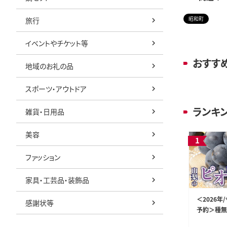
昭和町
旅行
イベントやチケット等
おすす
地域のお礼の品
スポーツ・アウトドア
ランキ
雑貨・日用品
美容
ファッション
家具・工芸品・装飾品
＜2026年
感謝状等
予約＞種無
2kg 2房 S