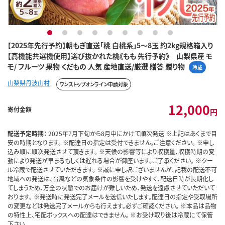
1
2
3
4
5
6
7
8
9
【2025年先行予約】朝もぎ直送「桃 白桃系」5～8玉 約2kg規格箱入り
【高機能共選機使用】選び抜かれた桃《もも 先行予約》 山梨県産 モ
モ/ フルーツ 果物 くだもの 人気 産地直送/厳選 贈答 贈り物
冷蔵
山梨県丹波山村
ワンストップオンライン申請対象
12,000
寄付金額
円
配送予定時期：
2025年7月下旬から8月中にかけて順次発送 ※上記はあくまで目
安の時期となります。 ※配達日の指定は受付できません。ご注意ください。 ※申し
込み順に順次発送させて頂きます。 ※天候の影響等により収穫量、収穫時期の変
動により発送が早まるもしくは遅れる場合が御座います。ご了承ください。 ※クー
ル冷蔵で配送させていただきます。 ※誠に申し訳ございませんが、記載の配送不可
地域への発送は、台風などの気象条件の影響を受けやすく、配送日時が長期化し
てしまうため、万全の状態でのお届けが難しいため、発送を遠慮させていただいて
おります。 ※発送時に発送完了メールを送信いたします。配達日の指定や受取場所
の変更などは発送完了メールからも行えます。必ずご確認ください。 ※本品は品物
の特性上、宅配ボックスへの配達はできません。 ※お受け取り後は冷蔵にて保管
下さい。