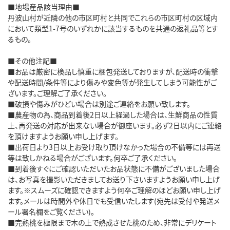
■地場産品該当理由■
丹波山村が近隣の他の市区町村と共同でこれらの市区町村の区域内
において類型1-7号のいずれかに該当するものを共通の返礼品等とす
るもの。
■その他注記■
■お品は厳密に検品し慎重に梱包発送しておりますが、配送時の衝撃
や配送時間/条件等により傷みや変色等が発生してしまう可能性がご
ざいます。ご理解ご了承ください。
■破損や傷みがひどい場合は別途ご連絡をお願い致します。
■農産物の為、商品到着後2日以上経過した場合は、生鮮商品の性質
上、再発送の対応が出来ない場合が御座います。必ず2日以内にご連絡
を頂けますようお願い申し上げます。
■出荷日より3日以上お受け取り頂けなかった場合の不備等には再送
等は致しかねる場合がございます。何卒ご了承ください。
■到着後すぐにご確認いただいたお品状態に不備がございました場合
は、お写真を撮影いただきましてお送り下さいますようお願い申し上げ
ます。※スムーズに確認できますよう何卒ご理解のほどお願い申し上げ
ます。メールは時間外や休日でも受信いたします(宛先は受付や発送メ
ール署名欄をご覧ください)。
■完熟桃を極限まで木の上で熟成させた桃のため、非常にデリケート