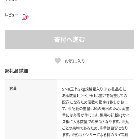
0
レビュー
件
寄付へ進む
お気に入り
返礼品詳細
容量
5～8玉 約2kg規格箱入り ※お礼品名に
ある数量【○～○玉】は重さを調整しての
配送になるため個数の指定は致しかねま
す。 ※記載の重量は箱の規格のため、実重
量には差異が生じます。桃用の記載kgサイ
ズ箱に入る数量での出荷となります。 ※丸
ごとの果物であるため、重量は目安となり
ます。 ※形状センサーによる桃のサイズ測