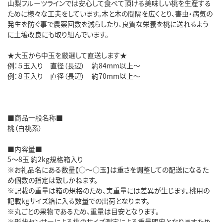
山梨フルーツラインでは安心して食べて頂ける美味しい桃を生産する
ために様々な工夫をしています。木と木の間隔を広くとり、害虫・病気の
発生を防ぐ事で農薬回数を減らしたり、良質な栄養を桃に送れるよう
に土壌改良にも取り組んでいます。
★大玉から中玉を厳選して直送します★
例：５玉入り 直径（長辺） 約84mm以上～
例：８玉入り 直径（長辺） 約70mm以上～
■商品一般名称■
桃（白桃系）
■内容量■
5～8玉 約2kg規格箱入り
※お礼品名にある数量【○～○玉】は重さを調整しての配送になるた
め個数の指定は致しかねます。
※記載の重量は箱の規格のため、実重量には差異が生じます。桃用の
記載kgサイズ箱に入る数量での出荷となります。
※丸ごとの果物であるため、重量は目安となります。
※形状センサーによる桃のサイズ測定による重量明安となりますため