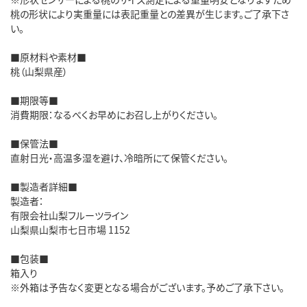
桃の形状により実重量には表記重量との差異が生じます。ご了承下さ
い。
■原材料や素材■
桃（山梨県産）
■期限等■
消費期限：なるべくお早めにお召し上がりください。
■保管法■
直射日光・高温多湿を避け、冷暗所にて保管ください。
■製造者詳細■
製造者：
有限会社山梨フルーツライン
山梨県山梨市七日市場 1152
■包装■
箱入り
※外箱は予告なく変更となる場合がございます。予めご了承下さい。