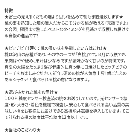
特徴
★富士の見えるくだもの畑より思いを込めて朝もぎ直送致します★
桃の事を熟知した畑の職人だからこそ分かる桃が教える『完熟ですよ』
の合図。 極限まで熟したベストなタイミングを見逃さず収穫しお届けす
る自慢の逸品です！
★ピッチピチ！硬くて桃の濃い味を堪能したい方はこれ！★
桃は沢山の品種があり、その中の一つが『白桃』です。 ８月に収穫でき、
果肉はやや硬め、果汁は少なめですが酸味がなく甘いのが特徴です。
真夏の太陽をたっぷり浴び健康的に真っ赤に日焼けしたピッチピチの
ピーチをお楽しみください。近年、硬めの桃が人気急上昇！歯ごたえの
あるシャクッ！と食べられる桃の虜になりますよ。
★選び抜かれた桃をお届け★
１００％糖度センサー検査済の桃をお送りしています。 光センサーで糖
度・形・大きさ・着色を機械で検査し、安心して食べられる高い品質の美
味しい桃をお客様にお届けできる高機能共選機を導入しています。そこ
で計られる桃の糖度は平均糖度12度以上です。
★当社のこだわり★