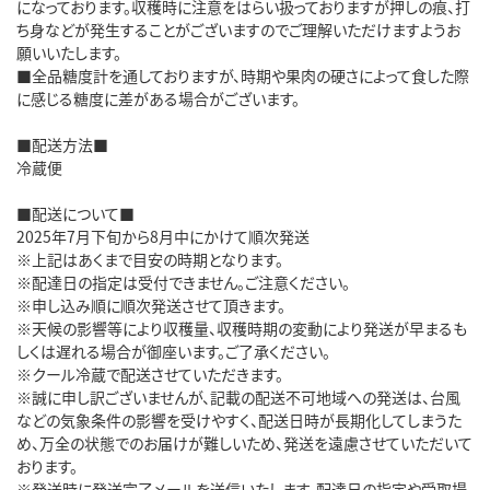
になっております。収穫時に注意をはらい扱っておりますが押しの痕、打
ち身などが発生することがございますのでご理解いただけますようお
願いいたします。
■全品糖度計を通しておりますが、時期や果肉の硬さによって食した際
に感じる糖度に差がある場合がございます。
■配送方法■
冷蔵便
■配送について■
2025年7月下旬から8月中にかけて順次発送
※上記はあくまで目安の時期となります。
※配達日の指定は受付できません。ご注意ください。
※申し込み順に順次発送させて頂きます。
※天候の影響等により収穫量、収穫時期の変動により発送が早まるも
しくは遅れる場合が御座います。ご了承ください。
※クール冷蔵で配送させていただきます。
※誠に申し訳ございませんが、記載の配送不可地域への発送は、台風
などの気象条件の影響を受けやすく、配送日時が長期化してしまうた
め、万全の状態でのお届けが難しいため、発送を遠慮させていただいて
おります。
※発送時に発送完了メールを送信いたします。配達日の指定や受取場