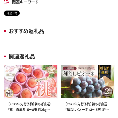
関連キーワード
丹波山村
おすすめ返礼品
関連返礼品
【2025年先行予約】朝もぎ直送！
【2025年先行予約】朝もぎ直送！
『桃 白鳳系』5～8玉 約2kg規
『種なしピオーネ』３～５房（約２k
格箱入り 【高機能共選機使用】選
g規格箱入り）《ぶどう 先行予約》