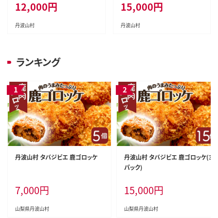
12,000
円
15,000
円
び抜かれた桃《もも 先行予約》
産地直送 フルーツ 果物 くだも
山梨県産 モモ/ フルーツ 果物
の 甘い 旬 新鮮 朝採れ ジューシ
くだもの 人気 産地直送/厳選 贈
ー 種無し 送料無料 山梨 やまな
丹波山村
丹波山村
答 贈り物 6月
し 歴史と伝統を受け継ぐ達人の
こだわり葡萄
ランキング
丹波山村 タバジビエ 鹿ゴロッケ
丹波山村 タバジビエ 鹿ゴロッケ(3
パック)
7,000
円
15,000
円
山梨県丹波山村
山梨県丹波山村