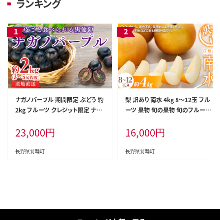
ランキング
ナガノパープル 期間限定 ぶどう 約
梨 訳あり 南水 4kg 8～12玉 フル
2kg フルーツ クレジット限定 ナガ
ーツ 果物 旬の果物 旬のフルーツ
ノパープル
甘い
23,000
円
16,000
円
長野県箕輪町
長野県箕輪町