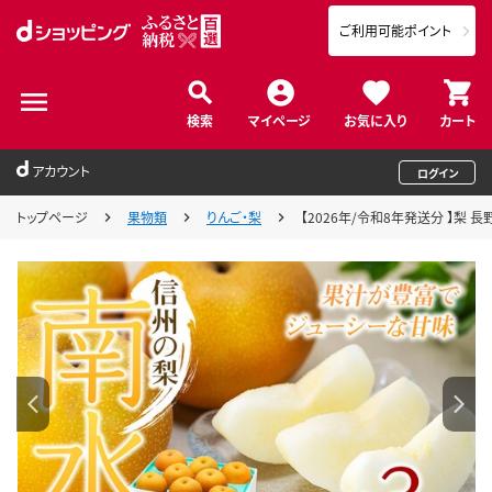
ご利用可能ポイント
検索
マイページ
お気に入り
カート
アカウント
ログイン
トップページ
果物類
りんご・梨
【2026年/令和8年発送分 】梨 