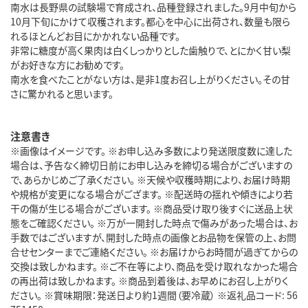
南水は長野県の試験場で育成され、品種登録されました。9月中旬から
10月下旬にかけて収穫されます。都心を中心に出荷され、数量も限ら
れるほとんどお目にかかれない品種です。
非常に糖度が高く果肉は白くしっかりとした歯触りで、とにかく甘い梨
がお好きな方にお勧めです。
南水を食べたことがない方は、是非1度お召し上がりください。その甘
さに驚かれると思います。
注意書き
※画像はイメージです。 ※お申し込み多数により発送限度数に達した
場合は、予告なく締切日前にお申し込みを締切る場合がございますの
で、あらかじめご了承ください。 ※天候や収穫時期により、お届け時期
や規格が変更になる場合がござます。 ※配送時の揺れや傾きにより若
干の傷が生じる場合がございます。 ※商品受け取り後すぐに送品上状
態をご確認ください。 ※万が一開封した時点で傷みがあった場合は、お
手数ではございますが、開封した時点の画像とお品物を保管の上、お問
合せセンターまでご連絡ください。 ※お届けからお時間が過ぎてからの
交換は致しかねます。 ※ご不在等により、商品を受け取れなかった場合
の再出荷は致しかねます。 ※商品到着後は、お早めにお召し上がりく
ださい。 ※賞味期限：発送日より約1週間（要冷蔵） ※返礼品コード: 56