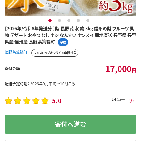
1
2
3
4
5
【2026年/令和8年発送分 】梨 長野 南水 約 3kg 信州の梨 フルーツ 果
物 デザート おやつ なし ナシ なんすい ナンスイ 産地直送 長野県 長野
県産 信州産 長野県箕輪町
冷蔵
長野県箕輪町
ワンストップオンライン申請対象
17,000
寄付金額
円
配送予定時期：
2026年9月中旬～10月ごろ
5.0
2
レビュー
件
寄付へ進む