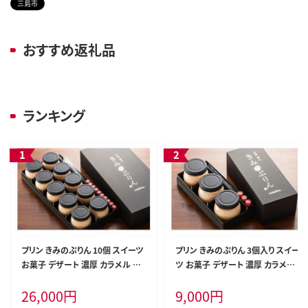
三島市
おすすめ返礼品
ランキング
プリン きみのぷりん 10個 スイーツ
プリン きみのぷりん 3個入り スイー
お菓子 デザート 濃厚 カラメル 三
ツ お菓子 デザート 濃厚 カラメル
島ブランド 日の出たまご 卵 たまご
三島ブランド 日の出たまご 卵 エッ
26,000
円
9,000
円
エッグ 贈り物 ギフト プレゼント お
グ 手作り ギフト プレゼント おやつ
やつ 手土産 絶品 美味しい おいし
贈り物 詰め合わせ 絶品 とろとろ な