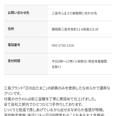
お問い合わせ先
三島市ふるさと納税問い合わせ先
住所
静岡県三島市本町11-6柿島ビル3F
電話番号
050-1730-1318
受付時間
平日9時～17時（※祝祭日・特定休業期間
を除く）
三島ブランド「日の出たまご」の卵黄のみを使用したなめらかで濃厚な
プリンです。
付属のカラメルは和三盆糖を丁寧に煮詰めて仕上げました。
全て自社工房内でひとつひとつ手作りしております。
じっくりと低温で蒸しあげているから出せるなめらか食感が特徴。
添加物不使用。休日には一日200個売れることもある大人気商品。