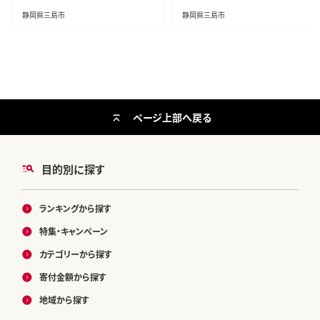
い 老舗 洋菓子 ご当地 名物 特産品
めらか 濃厚プリン カスタードプリ
静岡県三島市
静岡県三島市
卵黄 なめらか 和三盆糖 手作り 低
ン 和三盆糖 自社工房 低温蒸し た
温蒸し たまご専門店 三島市 静岡
まご専門店 三島市 静岡県
県
ページ上部へ戻る
目的別に探す
ランキングから探す
特集・キャンペーン
カテゴリーから探す
寄付金額から探す
地域から探す