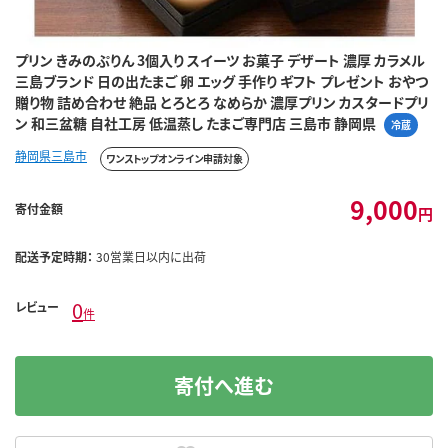
プリン きみのぷりん 3個入り スイーツ お菓子 デザート 濃厚 カラメル
三島ブランド 日の出たまご 卵 エッグ 手作り ギフト プレゼント おやつ
贈り物 詰め合わせ 絶品 とろとろ なめらか 濃厚プリン カスタードプリ
ン 和三盆糖 自社工房 低温蒸し たまご専門店 三島市 静岡県
冷蔵
静岡県三島市
ワンストップオンライン申請対象
9,000
寄付金額
円
配送予定時期：
30営業日以内に出荷
0
レビュー
件
寄付へ進む