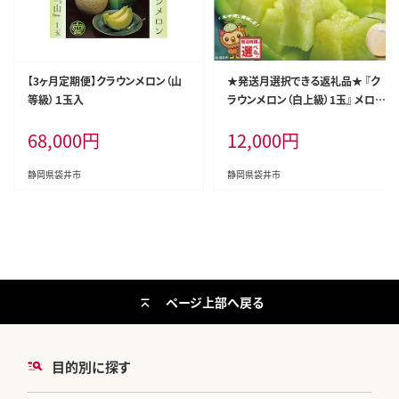
【3ヶ月定期便】クラウンメロン（山
★発送月選択できる返礼品★ 『ク
等級）１玉入
ラウンメロン（白上級）1玉』 メロン
人気 厳選 ギフト 贈り物 デザート
68,000
円
12,000
円
グルメ 袋井市2026年9月発送
静岡県袋井市
静岡県袋井市
ページ上部へ戻る
目的別に探す