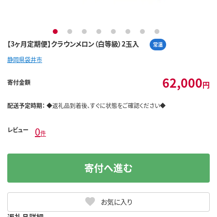
1
2
3
4
5
6
7
8
【3ヶ月定期便】クラウンメロン（白等級）2玉入
常温
静岡県袋井市
62,000
寄付金額
円
配送予定時期：
◆返礼品到着後、すぐに状態をご確認ください◆
0
レビュー
件
寄付へ進む
お気に入り
返礼品詳細