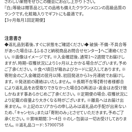
さわしい果物をぜひこの機会にお召し上がり下さい。
『白』等級は贈答品としての品格も備えたクラウンメロンの高級品質の
ランクです。化粧箱入りでギフトにも最適です。
【3ヶ月毎月1回定期便】
注意書き
◆返礼品到着後、すぐに状態をご確認ください◆ 破損･不備･不具合等
があった場合は、【ふるさと納税商品お問合せセンター】へご連絡くださ
い。 ※画像はイメージです。 ※入金確認後、通常1～2週間でお届けし
ますが、時期・収穫状況により1ヶ月以上かかる場合がございます。予め
ご了承ください。 ※食べ頃日が箱およびカードに記入してあります。 ※
寄附金のご入金確認の翌月以降、初回発送から3ヶ月連続でお届けし
ます。 ※発送前の連絡はいたしません。 ※長期不在等【寄付者様都合
により返礼品をお受取りできなかった場合】の再送は・返金はお受け致
しかねます事あらかじめご了承ください。 ※定期便の場合、収穫状況に
より記載の容量より大きくなる時がございます。 ※離島へはお届け出
来ません。 ※上記のエリアからの申し込みは返礼品の手配が出来ない
ため、「キャンセル」または「寄附のみ」とさせていただきます。予めご了
承ください。 ※賞味期間：3～4日 ※のし・包装は一切お受けしておりま
せん。 ※返礼品コード: 57900758