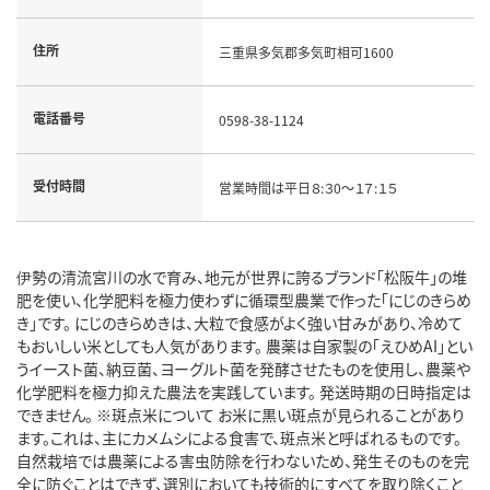
住所
三重県多気郡多気町相可1600
電話番号
0598-38-1124
受付時間
営業時間は平日８:３0～１７:１５
伊勢の清流宮川の水で育み、地元が世界に誇るブランド「松阪牛」の堆
肥を使い、化学肥料を極力使わずに循環型農業で作った「にじのきらめ
き」です。 にじのきらめきは、大粒で食感がよく強い甘みがあり、冷めて
もおいしい米としても人気があります。 農薬は自家製の「えひめAI」とい
うイースト菌、納豆菌、ヨーグルト菌を発酵させたものを使用し、農薬や
化学肥料を極力抑えた農法を実践しています。 発送時期の日時指定は
できません。 ※斑点米について お米に黒い斑点が見られることがあり
ます。これは、主にカメムシによる食害で、斑点米と呼ばれるものです。
自然栽培では農薬による害虫防除を行わないため、発生そのものを完
全に防ぐことはできず、選別においても技術的にすべてを取り除くこと