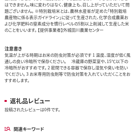
はできません。味に変わりはなく、健康上も、召し上がっていただいて問
題ございません。 ※特別栽培米とは、農林水産省が定めた「特別栽培
農産物に係る表示ガイドライン」に従って生産された、化学合成農薬お
よび化学肥料の窒素成分を慣行レベルの5割以上削減して生産した米
のことをいいます。 【提供事業者】外城田川農業センター
注意書き
気温が上がる時期はお米の防虫対策が必須です 1 温度、湿度が低く風
通しの良い冷暗所で保存ください。 冷蔵庫の野菜室や、15℃以下の
冷暗所がおすすめです。 2 密閉できる容器で保存し湿気や臭いを防い
でください。 3 お米専用防虫剤等で防虫対策を入れていただくことをお
すすめします。
返礼品レビュー
投稿されたレビューは0件です。
関連キーワード