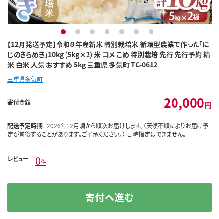
1
2
3
4
5
6
7
【12月発送予定】令和８年産新米 特別栽培米 循環型農業で作った「に
じのきらめき」10kg (5kg×2) 米 コメ こめ 特別栽培 先行 先行予約 精
米 白米 人気 おすすめ 5kg 三重県 多気町 TC-0612
三重県多気町
20,000
寄付金額
円
配送予定時期：
2026年12月頃から順次お届けします。（天候不順によりお届け予
定が前後することがあります。ご了承ください。） 日時指定はできません。
0
レビュー
件
寄付へ進む