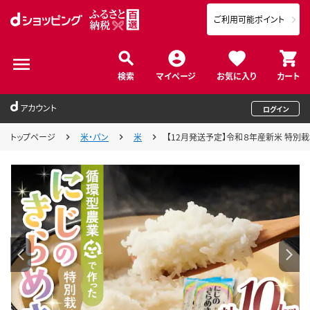
ご利用可能ポイント
検索
マイページ
お気に入り
カート
アカウント
ログイン
トップページ
米・パン
米
【12月発送予定】令和８年産新米 特別栽培米