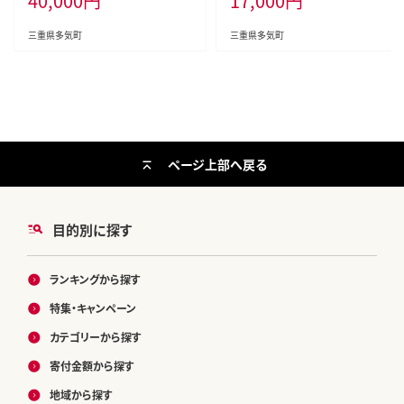
40,000
円
17,000
円
ふり肉 霜降りしゃぶしゃぶ 松阪牛
酒 酒 国産 伊勢の国 ライスワイン
とろける 牛肉 しゃぶしゃぶ肉 自宅
三重県 多気町
三重県多気町
三重県多気町
用 ギフト 牛肉 肩ロース 肩 しゃぶ
しゃぶ 松阪牛すき焼き 松阪牛 三重
県 多気町)UOD-05-02
ページ上部へ戻る
目的別に探す
ランキングから探す
特集・キャンペーン
カテゴリーから探す
寄付金額から探す
地域から探す