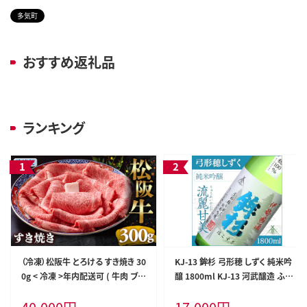
多気町
おすすめ返礼品
ランキング
（冷凍）松阪牛 とろける すき焼き 30
KJ-13 鉾杉 弓形穂 しずく 純米吟
0g < 冷凍 >年内配送可 ( 牛肉 ブラ
醸 1800ml KJ-13 河武醸造 ふる
ンド牛 高級 和牛 国産牛 松阪牛 松
さと納税 さけ 金賞 ゴールド 受賞
坂牛 しゃぶしゃぶ 肩ロース 肩 霜
山田錦 アルコール 15度 日本酒 清