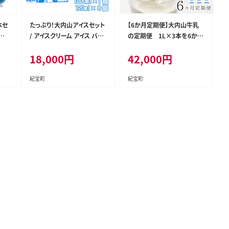
本セ
たっぷり！大内山アイスセット
【6か月定期便】大内山牛乳
無調
/ アイスクリーム アイス バニ
の定期便 1L×3本を6か月
ラ 抹茶 グリーンティー イチ
連続でお届け！ 牛乳 ミルク
18,000
円
42,000
円
ゴ ストロベリー チョコ チョ
成分無調整牛乳 定期便【tkb
コレート 大容量【khy041B】
404】
紀宝町
紀宝町