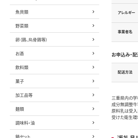
魚貝類
アレルギー
野菜類
事業者名
卵（鶏、烏骨鶏等）
お酒
お申込み・配
飲料類
配送方法
菓子
加工品等
三重県内の学
成分無調整牛
麺類
原料乳は受入
受けた衛生環
調味料・油
鍋セット