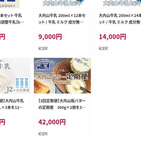
本セット 牛乳
大内山牛乳 200ml×12本セ
大内山牛乳 200ml×24
調整牛乳【khy
ット / 牛乳 ミルク 成分無調
ット / 牛乳 ミルク 成分
整牛乳【khy023A】
整牛乳【khy024A】
円
9,000
円
14,000
円
紀宝町
紀宝町
期便】大内山牛乳
【3回定期便】大内山瓶バター
L×3本を12か
の定期便 300g×2個を3回
け！ 牛乳 ミ
お届け！ / バター 有塩バター
円
42,000
円
調整牛乳 定期便
瓶 クリーム パン 料理 材料
お菓子 お菓子作り 国産 三重
県産 チャーン製法 手造り 手
紀宝町
作り てづくり 乳製品 定期便