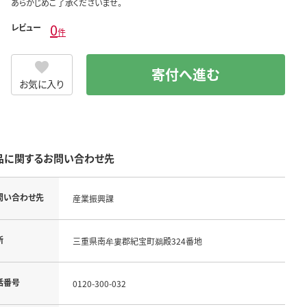
あらかじめご了承くださいませ。
0
レビュー
件
寄付へ進む
お気に入り
品に関するお問い合わせ先
問い合わせ先
産業振興課
所
三重県南牟婁郡紀宝町鵜殿324番地
話番号
0120-300-032