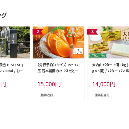
【tkb407】
ング
雪 HISETSU」
【先行予約】Lサイズ 15～17
大内山バター 5個 1kg (
700ml / お酒
玉 石本農園のハウスせとか
g×5個) / バター パン 
ラフトジン スピリ
約3kg【2027年2月中旬から
材料 お菓子 お菓子作り
0
円
15,000
円
14,000
円
ーレモン レモン
下旬に順次発送予定】【mis
塩バター トースト 冷蔵 
滝【rkr011】
022】
ーム 国産 三重県産 チャ
製法【khy017C】
三重県紀宝町
三重県紀宝町