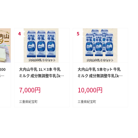
200
大内山牛乳 1L×3本 牛乳
大内山牛乳 5本セット 牛乳
料理
ミルク 成分無調整牛乳【kh
ミルク 成分無調整牛乳【kh
 有
y019】
y021A】
7,000
円
10,000
円
クリ
ーン
三重県紀宝町
三重県紀宝町