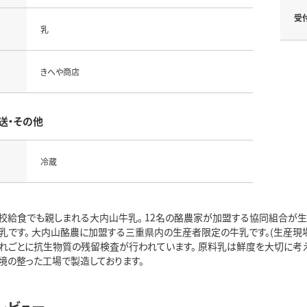
受
乳
きへや商店
送・その他
冷蔵
校給食でも親しまれる大内山牛乳。 12名の酪農家が加盟する協同組合が生
乳です。 大内山酪農に加盟する三重県内の生産者限定の牛乳です。(生産現
れごとに抗生物質の残留検査が行われています。 原料乳は鮮度を大切に考え、
境の整った工場で製造しております。