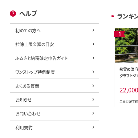
ヘルプ
ランキ
初めての方へ
控除上限金額の目安
ふるさと納税確定申告ガイド
飛雪の滝 「飛
ワンストップ特例制度
クラフトジン 
酒 ジン ク
よくある質問
22,00
ッツ マイヤ
バジル 飛雪の
お知らせ
三重県紀宝町
お問い合わせ
利用規約