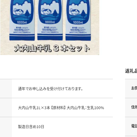
返礼
お
通年でお申し込みを受け付けております。
住
大内山牛乳1L×3本 【原材料】 大内山牛乳：生乳100%
電
製造日含め10日