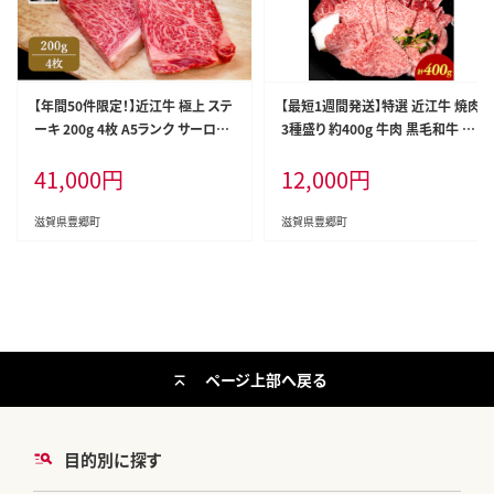
【年間50件限定！】近江牛 極上 ステ
【最短1週間発送】特選 近江牛 焼肉
ーキ 200g 4枚 A5ランク サーロイ
3種盛り 約400g 牛肉 黒毛和牛 焼
ンステーキ A5 サーロイン 和牛 黒
き肉 焼肉用 カルビ 赤身 霜降り 肉
41,000
円
12,000
円
毛和牛 ブランド牛 牛肉 お肉 肉 牛
和牛 日本三大和牛 ブランド牛 BB
肩ロース 冷蔵 滋賀 高級部位 特選
Q バーベキュー 滋賀県 豊郷町
牛
滋賀県豊郷町
滋賀県豊郷町
ページ上部へ戻る
目的別に探す