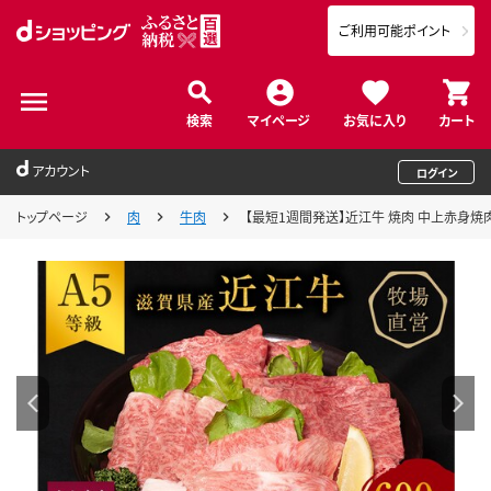
ご利用可能ポイント
検索
マイページ
お気に入り
カート
アカウント
ログイン
トップページ
肉
牛肉
【最短1週間発送】近江牛 焼肉 中上赤身焼肉用