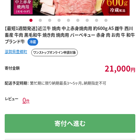
1
2
3
4
5
6
7
8
9
【最短1週間発送】近江牛 焼肉 中上赤身焼肉用 約600g A5 雌牛 西川
畜産 牛肉 黒毛和牛 焼き肉 焼肉用 バーベキュー 赤身 肉 お肉 牛 和牛
ブランド牛
冷蔵
滋賀県豊郷町
ワンストップオンライン申請対象
21,000
寄付金額
円
配送予定時期：
繁忙期に限り納期最長3～5ヶ月。納期指定不可
0
レビュー
件
寄付へ進む