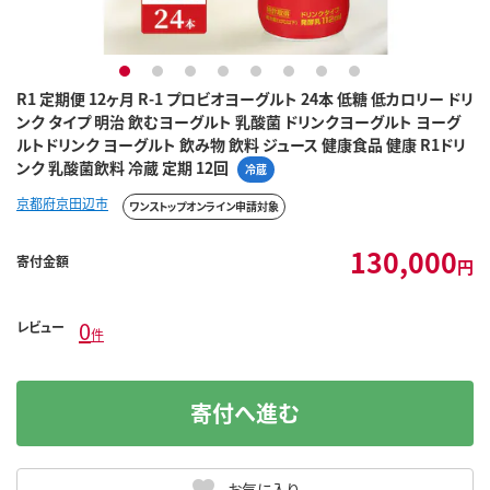
1
2
3
4
5
6
7
8
R1 定期便 12ヶ月 R-1 プロビオヨーグルト 24本 低糖 低カロリー ドリ
ンク タイプ 明治 飲むヨーグルト 乳酸菌 ドリンクヨーグルト ヨーグ
ルトドリンク ヨーグルト 飲み物 飲料 ジュース 健康食品 健康 R1ドリ
ンク 乳酸菌飲料 冷蔵 定期 12回
冷蔵
京都府京田辺市
ワンストップオンライン申請対象
130,000
寄付金額
円
0
レビュー
件
寄付へ進む
お気に入り