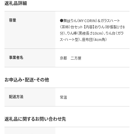
返礼品詳細
容量
●舞妓りん（MY CORIN）＆ガラスハート
〈茶柿〉台セット 【内容】おりん（砂張製1寸8
分）、りん棒（黒檀長さ10cm）、りん台（ガラ
ス・ハート型）、座布団（4cm角）
事業者名
京都 二方屋
お申込み・配送・その他
配送方法
常温
返礼品に関するお問い合わせ先