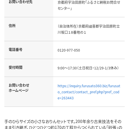
お問い合わせ先
京都府宇治田原町「ふるさと納税お問合せ
センター」
住所
（自治体所在）京都府綴喜郡宇治田原町立
川坂口１８番地の１
電話番号
0120-977-050
受付時間
9:00～17:30（土日祝日・12/29-1/3休み）
お問い合わせ
https://inquiry.furusato360.biz/furusat
ホームページ
o_contact/contact_pref.php?pref_cod
e=263443
手のひらサイズの小さなおりんセットです。200年余り古来技法をその
まま引き継ぎ、ひとつひとつ約170の工程からつくられている「砂張」の