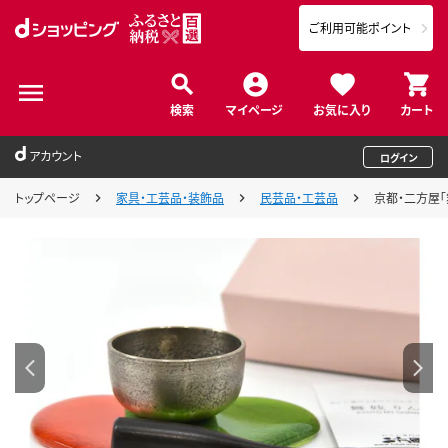
ご利用可能ポイント
検索
マイページ
お気に入り
カート
アカウント
ログイン
トップページ
家具・工芸品・装飾品
民芸品・工芸品
京都・二方屋「