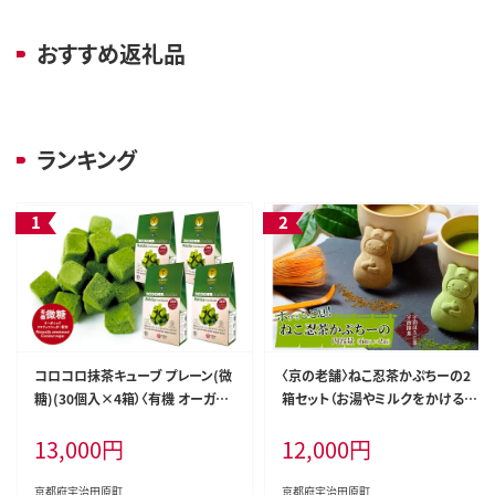
おすすめ返礼品
ランキング
コロコロ抹茶キューブ プレーン(微
〈京の老舗〉ねこ忍茶かぷちーの2
糖)(30個入×4箱）〈有機 オーガニ
箱セット（お湯やミルクをかけると
ック 無農薬 抹茶スイーツ スイーツ
ドロン）〈スイーツ 宇治抹茶 抹茶
13,000
円
12,000
円
お菓子 宇治抹茶 抹茶 抹茶ラテ フ
お茶 茶 カプチーノ ほうじ茶 アイス
リーズドライ〉 手軽 茶道具要らず
ホット ミルク ギフト 贈り物 飲料 加
工食品〉 和菓子
京都府宇治田原町
京都府宇治田原町