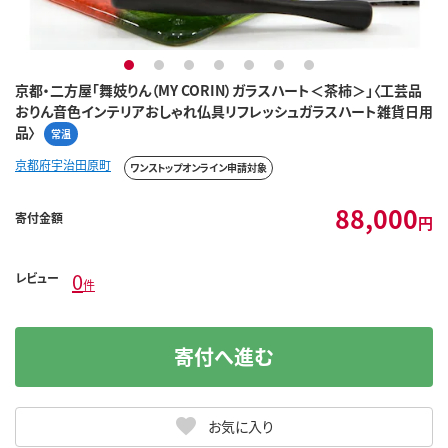
1
2
3
4
5
6
7
京都・二方屋「舞妓りん（MY CORIN）ガラスハート＜茶柿＞」〈工芸品
おりん音色インテリアおしゃれ仏具リフレッシュガラスハート雑貨日用
品〉
常温
京都府宇治田原町
ワンストップオンライン申請対象
88,000
寄付金額
円
0
レビュー
件
寄付へ進む
お気に入り