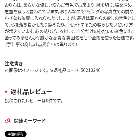
おりんは、柔らかな優しい澄んだ音色で古来より「魔を切り、場を清め、
悪霊を祓うと言われています。おりんなのでリビングの写真立ての前や
小さなお仏壇に入れられたりしますが、最近は耳からの癒しの音色とし
て、心を落ち着かせたり静めたり、リセットするため鳴らしたいという方
が増えています。心の拠りどころとして、自分だけの心地いい音色に出
会ってみませんか？厳かな高貴な雰囲気をもつ金箔を使った仕様です。
（手仕事の為1点1点風合いは異ります）
注意書き
※画像はイメージです。 ※返礼品コード: 56210246
返礼品レビュー
投稿されたレビューは0件です。
関連キーワード
宇治田原町