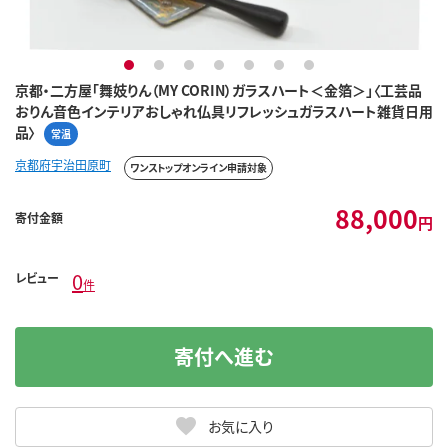
1
2
3
4
5
6
7
京都・二方屋「舞妓りん（MY CORIN）ガラスハート＜金箔＞」〈工芸品
おりん音色インテリアおしゃれ仏具リフレッシュガラスハート雑貨日用
品〉
常温
京都府宇治田原町
ワンストップオンライン申請対象
88,000
寄付金額
円
0
レビュー
件
寄付へ進む
お気に入り