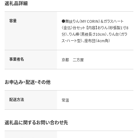
返礼品詳細
容量
●舞妓りん（MY CORIN）＆ガラスハート
〈金箔〉台セット 【内容】おりん（砂張製1寸8
分）、りん棒（黒檀長さ10cm）、りん台（ガラ
ス・ハート型）、座布団（4cm角）
事業者名
京都 二方屋
お申込み・配送・その他
配送方法
常温
返礼品に関するお問い合わせ先