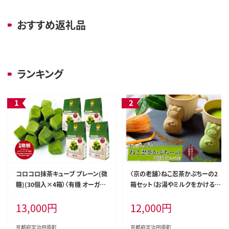
おすすめ返礼品
ランキング
コロコロ抹茶キューブ プレーン(微
〈京の老舗〉ねこ忍茶かぷちーの2
糖)(30個入×4箱）〈有機 オーガニ
箱セット（お湯やミルクをかけると
ック 無農薬 抹茶スイーツ スイーツ
ドロン）〈スイーツ 宇治抹茶 抹茶
13,000
円
12,000
円
お菓子 宇治抹茶 抹茶 抹茶ラテ フ
お茶 茶 カプチーノ ほうじ茶 アイス
リーズドライ〉 手軽 茶道具要らず
ホット ミルク ギフト 贈り物 飲料 加
工食品〉 和菓子
京都府宇治田原町
京都府宇治田原町