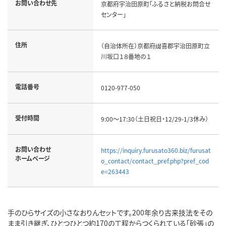
お問い合わせ先
京都府宇治田原町「ふるさと納税お問合せ
センター」
住所
（自治体所在）京都府綴喜郡宇治田原町立
川坂口１８番地の１
電話番号
0120-977-050
受付時間
9:00～17:30（土日祝日・12/29-1/3休み）
お問い合わせ
https://inquiry.furusato360.biz/furusat
ホームページ
o_contact/contact_pref.php?pref_cod
e=263443
手のひらサイズの小さなおりんセットです。200年余り古来技法をその
まま引き継ぎ、ひとつひとつ約170の工程からつくられている「砂張」の