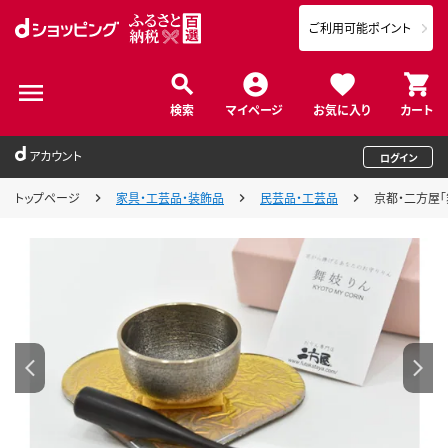
ご利用可能ポイント
検索
マイページ
お気に入り
カート
アカウント
ログイン
トップページ
家具・工芸品・装飾品
民芸品・工芸品
京都・二方屋「