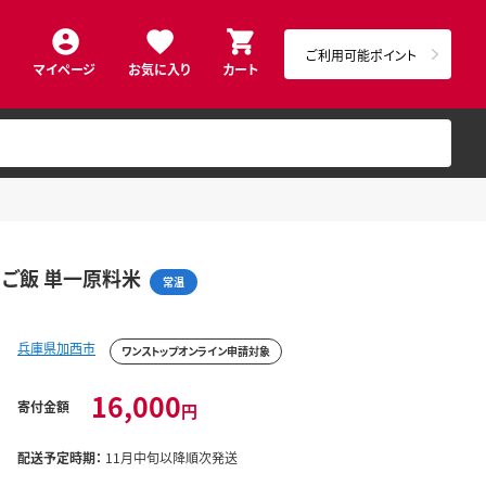
ご利用可能ポイント
マイページ
お気に入り
カート
ん ご飯 単一原料米
常温
兵庫県加西市
ワンストップオンライン申請対象
16,000
寄付金額
円
配送予定時期：
11月中旬以降順次発送