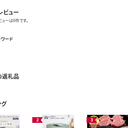
レビュー
ビューは0件です。
ーワード
め返礼品
ング