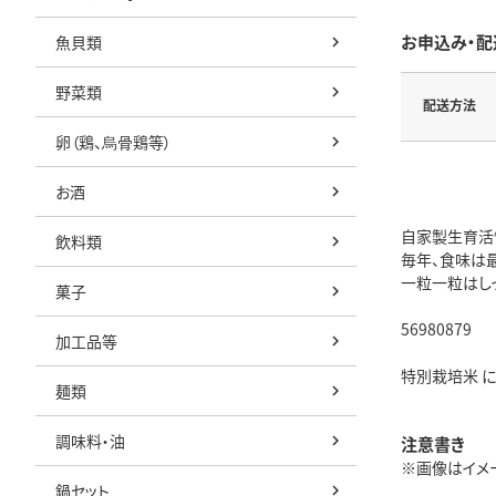
お申込み・配
魚貝類
野菜類
配送方法
卵（鶏、烏骨鶏等）
お酒
自家製生育活
飲料類
毎年、食味は最
一粒一粒はし
菓子
56980879
加工品等
特別栽培米 に
麺類
調味料・油
注意書き
※画像はイメージ
鍋セット