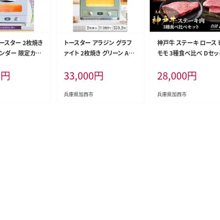
ースター 2枚焼き
トースター アラジン グラフ
神戸牛 ステーキ ロース 
ンダー 限定カラ
ァイト 2枚焼き グリーン AET
モモ 3種食べ比べ Dセッ
 グラファイト お
-GS13CG 緑 速熱 おしゃれ
計5枚（520g） ヘレ モ
0
円
33,000
円
28,000
円
テリア キッチン
インテリア キッチン 家電 兵
牛肉 和牛 お肉 ステー
朝食 パン 調理家
庫 加西市 朝食 食パン グラ
焼肉 焼き肉 黒毛和牛 
家電 時短 お手入
ファイトヒーター 速暖 パン
冷凍
兵庫県加西市
兵庫県加西市
-GS13D(V) 新生
焼き タイマー付き 温め サク
らし
サク カリカリ トースト