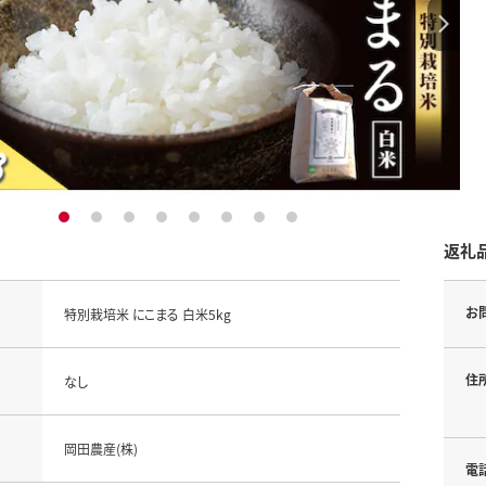
1
2
3
4
5
6
7
8
返礼
お
特別栽培米 にこまる 白米5kg
住
なし
岡田農産(株)
電