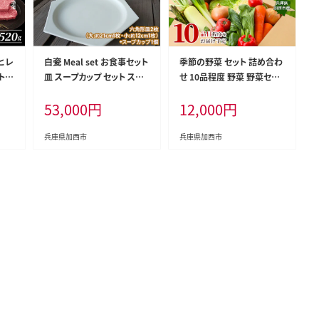
ヒレ
白瓷 Meal set お食事セット
季節の野菜 セット 詰め合わ
ト
皿 スープカップ セット スー
せ 10品程度 野菜 野菜セッ
モ赤身
プ皿 電子レンジ対応 食洗機
ト 旬の野菜 野菜詰め合わせ
53,000
円
12,000
円
キ肉
対応 陶芸 陶器 食器 カップ
野菜詰め合わせセット 新鮮
福袋
野菜 新鮮野菜詰め合わせ
新鮮 旬
兵庫県加西市
兵庫県加西市