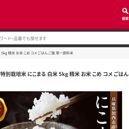
検索
5kg 精米 お米 こめ コメ ごはん ご飯 単一原料米
特別栽培米 にこまる 白米 5kg 精米 お米 こめ コメ ごは