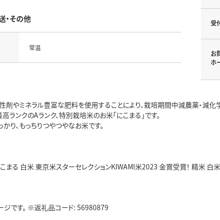
送・その他
受
常温
お
ホ
性剤やミネラル豊富な肥料を使用することにより、栽培期間中減農薬・減化学
高ランクのAランク、特別栽培米のお米「にこまる」です。
っかり、もっちりつやつやなお米です。
こまる 白米 東京米スターセレクションKIWAMI米2023 金賞受賞！ 精米 白米
です。 ※返礼品コード: 56980879