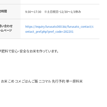
付時間
9:30～17:30 ※土日祝日・12/30～1/3休み
問い合わせ
https://inquiry.furusato360.biz/furusato_contact/c
ームページ
ontact_pref.php?pref_code=282201
肥料で安心・安全なお米を作っています。
 お米 こめ コメ ごはん ご飯 ニコマル 先行予約 単一原料米