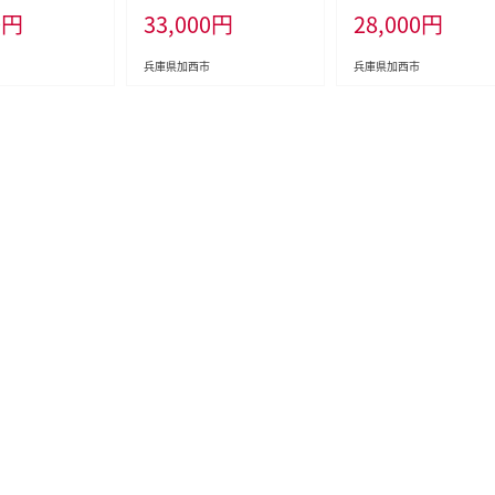
0
円
33,000
円
28,000
円
テリア キッチン
インテリア キッチン 家電 兵
牛肉 和牛 お肉 ステー
朝食 パン 調理家
庫 加西市 朝食 食パン グラ
焼肉 焼き肉 黒毛和牛 
家電 時短 お手入
ファイトヒーター 速暖 パン
冷凍
兵庫県加西市
兵庫県加西市
-GS13D(V) 新生
焼き タイマー付き 温め サク
らし
サク カリカリ トースト