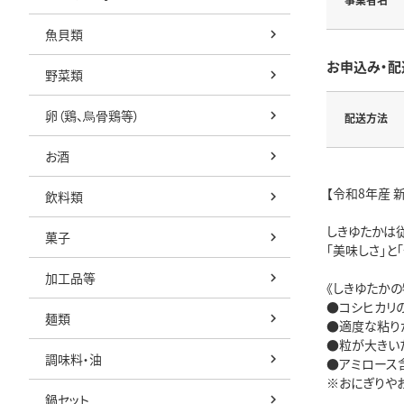
魚貝類
お申込み・配
野菜類
卵（鶏、烏骨鶏等）
配送方法
お酒
【令和8年産 
飲料類
しきゆたかは
菓子
「美味しさ」
加工品等
《しきゆたかの
●コシヒカリ
麺類
●適度な粘り
●粒が大きい
調味料・油
●アミロース
※おにぎりや
鍋セット