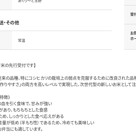
あぐり～ど玉野
受
送・その他
お
ホ
常温
新米の先行受付です】
従来の品種、特にコシヒカリの栽培上の弱点を克服するために改良された品種
と「作りやすさ」の両方を高いレベルで実現した、次世代型の新しいお米として
特徴》
の血を引く食味で、甘みが強い
があり、もちもちとした食感
ため、しっかりとした食べ応えがある
含量が低め（半もち性）であるため、冷めても美味しい
お弁当にも適しています。