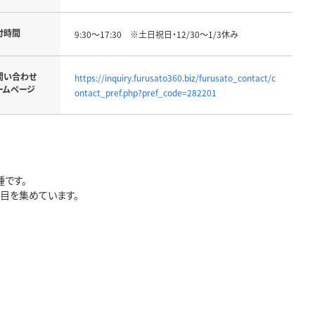
付時間
9:30～17:30 ※土日祝日・12/30～1/3休み
問い合わせ
https://inquiry.furusato360.biz/furusato_contact/c
ームページ
ontact_pref.php?pref_code=282201
です。
注目を集めています。