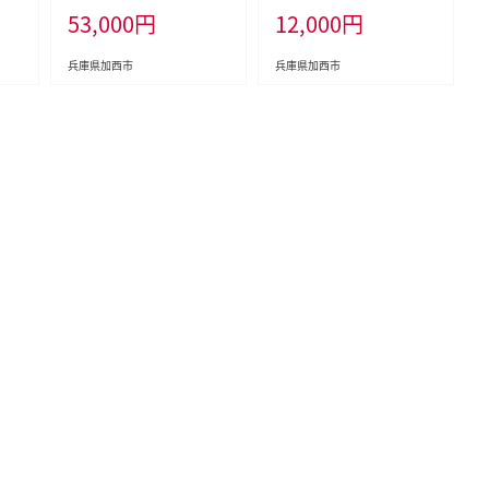
53,000
円
12,000
円
キ肉
対応 陶芸 陶器 食器 カップ
野菜詰め合わせセット 新鮮
福袋
野菜 新鮮野菜詰め合わせ
新鮮 旬
兵庫県加西市
兵庫県加西市