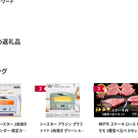
ーワード
め返礼品
ング
ースター 2枚焼き
トースター アラジン グラフ
神戸牛 ステーキ ロース 
ンダー 限定カラ
ァイト 2枚焼き グリーン AET
モモ 3種食べ比べ Dセッ
 グラファイト お
-GS13CG 緑 速熱 おしゃれ
計5枚（520g） ヘレ モ