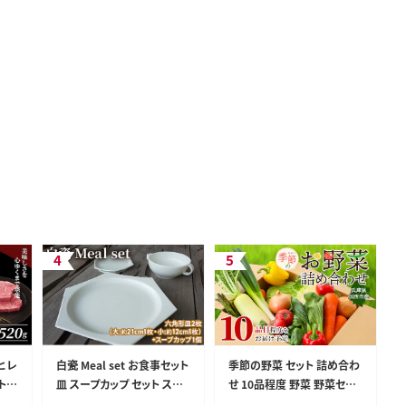
ヒレ
白瓷 Meal set お食事セット
季節の野菜 セット 詰め合わ
ト
皿 スープカップ セット スー
せ 10品程度 野菜 野菜セッ
モ赤身
プ皿 電子レンジ対応 食洗機
ト 旬の野菜 野菜詰め合わせ