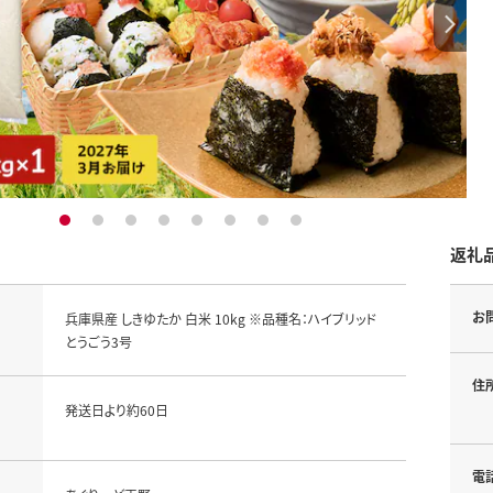
1
2
3
4
5
6
7
8
返礼
お
兵庫県産 しきゆたか 白米 10kg ※品種名：ハイブリッド
とうごう3号
住
発送日より約60日
電