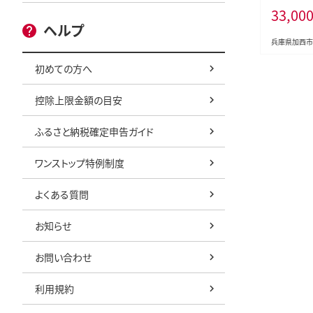
33,00
しゃれ イン
ヘルプ
家電 調理 
電 キッチン
兵庫県加西市
れ簡単 AET
初めての方へ
活 一人暮
控除上限金額の目安
ふるさと納税確定申告ガイド
ワンストップ特例制度
よくある質問
お知らせ
お問い合わせ
利用規約