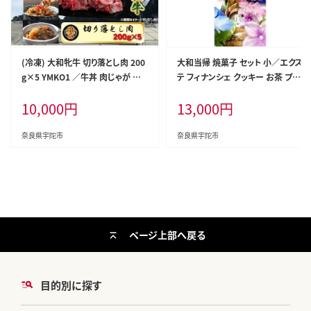
(冷凍) 大和牝牛 切り落とし肉 200
大和当帰 焼菓子 セット 小／エクス
g×5 YMKO1 ／牛丼 肉じゃが 焼
テ フィナンシェ クッキー お茶 プレ
肉 バーベキュー アウトドア キャン
ゼント お土産 お取り寄せ 奈良県
10,000
円
13,000
円
プ 贈答用 贈り物 太田家 奈良県 宇
宇陀市
陀市 ふるさと納税
奈良県宇陀市
奈良県宇陀市
ページ上部へ戻る
目的別に探す