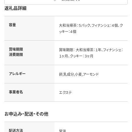
返礼品詳細
容量
大和当帰茶：５パック、フィナンシェ：４個、ク
ッキー：４個
賞味期限
賞味期限： 大和当帰茶：１年、フィナンシェ：
消費期限
１ヶ月、クッキー：３ヶ月
アレルギー
卵,乳成分,小麦,アーモンド
事業者名
エクステ
お申込み・配送・その他
配送方法
常温