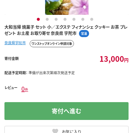
1
2
3
4
5
6
7
大和当帰 焼菓子 セット 小／エクステ フィナンシェ クッキー お茶 プレ
ゼント お土産 お取り寄せ 奈良県 宇陀市
常温
奈良県宇陀市
ワンストップオンライン申請対象
13,000
寄付金額
円
配送予定時期：
準備が出来次第順次発送予定
0
レビュー
件
寄付へ進む
お気に入り