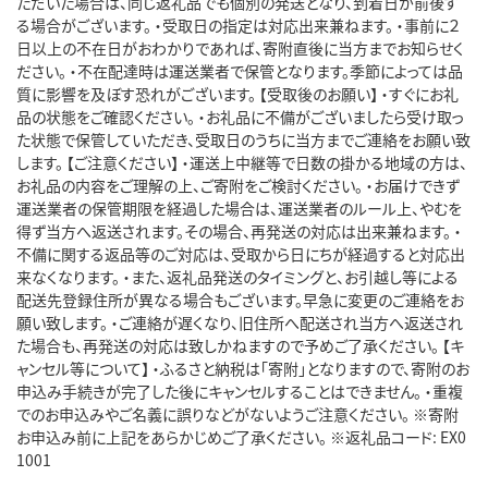
ただいた場合は、同じ返礼品でも個別の発送となり、到着日が前後す
る場合がございます。 ・受取日の指定は対応出来兼ねます。 ・事前に２
日以上の不在日がおわかりであれば、寄附直後に当方までお知らせく
ださい。 ・不在配達時は運送業者で保管となります。季節によっては品
質に影響を及ぼす恐れがございます。 【受取後のお願い】 ・すぐにお礼
品の状態をご確認ください。 ・お礼品に不備がございましたら受け取っ
た状態で保管していただき、受取日のうちに当方までご連絡をお願い致
します。 【ご注意ください】 ・運送上中継等で日数の掛かる地域の方は、
お礼品の内容をご理解の上、ご寄附をご検討ください。 ・お届けできず
運送業者の保管期限を経過した場合は、運送業者のルール上、やむを
得ず当方へ返送されます。その場合、再発送の対応は出来兼ねます。 ・
不備に関する返品等のご対応は、受取から日にちが経過すると対応出
来なくなります。 ・また、返礼品発送のタイミングと、お引越し等による
配送先登録住所が異なる場合もございます。早急に変更のご連絡をお
願い致します。 ・ご連絡が遅くなり、旧住所へ配送され当方へ返送され
た場合も、再発送の対応は致しかねますので予めご了承ください。 【キ
ャンセル等について】 ・ふるさと納税は「寄附」となりますので、寄附のお
申込み手続きが完了した後にキャンセルすることはできません。 ・重複
でのお申込みやご名義に誤りなどがないようご注意ください。 ※寄附
お申込み前に上記をあらかじめご了承ください。 ※返礼品コード: EX0
1001