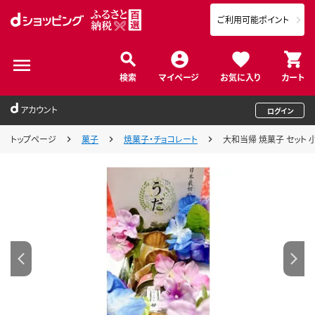
ご利用可能ポイント
検索
マイページ
お気に入り
カート
アカウント
ログイン
トップページ
菓子
焼菓子・チョコレート
大和当帰 焼菓子 セット 