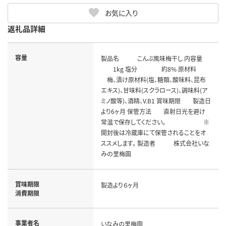
お気に入り
返礼品詳細
容量
製品名 こんぶ風味梅干し 内容量
1kg 塩分 約8% 原材料
梅、漬け原材料(塩、糖類、酸味料、昆布
エキス)、甘味料(スクラロース)、調味料(ア
ミノ酸等)、酒精、V.B1 賞味期限 製造日
より6ヶ月 保管方法 直射日光を避け
常温で保存してください。 ※
開封後は冷蔵庫にて保管されることをオ
ススメします。 製造者 株式会社いな
みの里梅園
賞味期限
製造より６ヶ月
消費期限
事業者名
いなみの里梅園