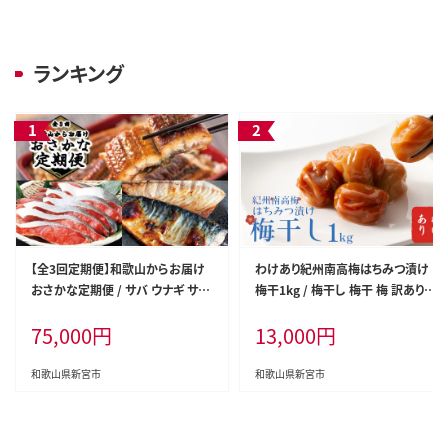
ランキング
【全3回定期便】和歌山からお届け
わけあり紀州南高梅はちみつ漬け
おさかな定期便 / サバ ウナギ サケ
梅干1kg / 梅干し 梅干 梅 訳あり【y
鰻 鮭 鯖 海鮮 冷凍 おかず 魚 お魚
pl001A】
75,000
円
13,000
円
定期便【tkb131】
和歌山県新宮市
和歌山県新宮市