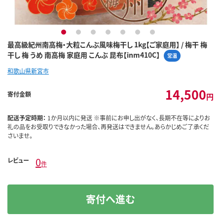
1
2
3
4
5
6
7
最高級紀州南高梅・大粒こんぶ風味梅干し 1kg【ご家庭用】 / 梅干 梅
干し 梅 うめ 南高梅 家庭用 こんぶ 昆布【inm410C】
常温
和歌山県新宮市
14,500
寄付金額
円
配送予定時期：
1か月以内に発送 ※事前にお申し出がなく、長期不在等によりお
礼の品をお受取りできなかった場合、再発送はできません。あらかじめご了承くだ
さいませ。
0
レビュー
件
寄付へ進む