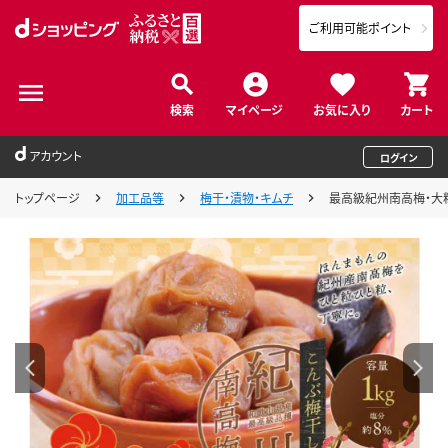
ご利用可能ポイント
検索
マイページ
お気に入り
カート
アカウント
ログイン
トップページ
加工品等
梅干・漬物・キムチ
最高級紀州南高梅・大粒こん