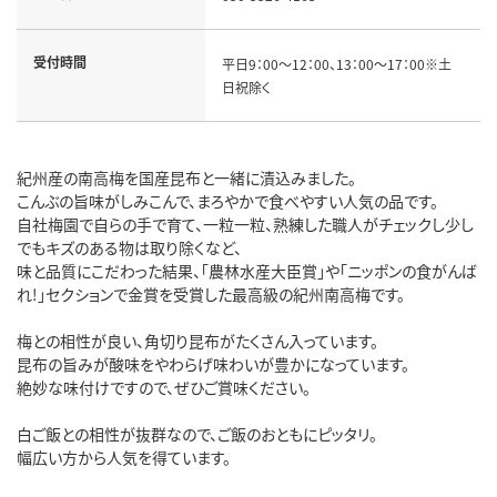
受付時間
平日9：00～12：00、13：00～17：00※土
日祝除く
紀州産の南高梅を国産昆布と一緒に漬込みました。
こんぶの旨味がしみこんで、まろやかで食べやすい人気の品です。
自社梅園で自らの手で育て、一粒一粒、熟練した職人がチェックし少し
でもキズのある物は取り除くなど、
味と品質にこだわった結果、「農林水産大臣賞」や「ニッポンの食がんば
れ!」セクションで金賞を受賞した最高級の紀州南高梅です。
梅との相性が良い、角切り昆布がたくさん入っています。
昆布の旨みが酸味をやわらげ味わいが豊かになっています。
絶妙な味付けですので、ぜひご賞味ください。
白ご飯との相性が抜群なので、ご飯のおともにピッタリ。
幅広い方から人気を得ています。