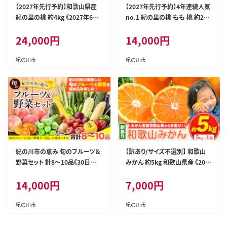
【2027年先行予約】和歌山県産
【2027年先行予約】4年連続人気
紀の里の桃 約4kg 《2027年6月
no.1 紀の里の桃 もも 桃 約2kg
中旬-8月中旬頃出荷》10-15玉入
《2027年6月中旬-8月中旬頃出
24,000
円
14,000
円
り 旬の桃を厳選 あかつき 桃 も
荷》 紀の里の桃 6～8玉入り 旬
も モモ 果物 フルーツ 白鳳 日川
の桃を厳選 あかつき モモ 果物
白鳳 八旗白鳳 清水白桃 川中島
フルーツ あかつき 白鳳 日川白
紀の川市
紀の川市
白桃 つきあかり なつおとめ---wf
鳳 八旗白鳳 清水白桃 川中島白
n_cwlocal253_6c8c_26_240
桃 つきあかり---wfn_cwlocal25
00_4kg---
1_6c8c_26_14000_2kg---
紀の川市の恵み 旬のフルーツ＆
【訳あり/サイズ不選別】 和歌山
野菜セット 計8～10品《30日以
みかん 約5kg 和歌山県産 《202
内に出荷予定(土日祝除く)》和歌
6年11月中旬-1月中旬頃出荷》た
14,000
円
7,000
円
山県 紀の川市 フルーツ 果物 野
っぷり ご家庭用 2L～2S 産地直
菜 セット 桃 梅 みかん 新玉ねぎ
送 みかん 旬 蜜柑 ミカン 柑橘
なす トマト キャベツ---wfn_cwl
果物 フルーツ 和歌山県 紀の川
紀の川市
紀の川市
ocal69_30d_25_14000_8_10
市---wfn_wlocal89_11c1c_25
s---
_7000_5kg---｜みかん 早生み