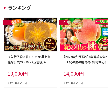
かん 極早生みかん 中生みかん
ランキング
晩生みかん
＜先行予約＞紀の川市産 黒あま
【2027年先行予約】4年連続人気n
種なし 約2kg（6～9玉前後）4L～2
o.1 紀の里の桃 もも 桃 約2kg 《2
Lサイズ《2026年10月中旬-11月末
027年6月中旬-8月中旬頃出荷》 紀
10,000
円
14,000
円
頃出荷》和歌山県 紀の川市 たねな
の里の桃 6～8玉入り 旬の桃を厳
し柿 くろあま 高級 産地直送 かき
選 あかつき モモ 果物 フルーツ あ
柿 カキ 果物 フルーツ---wfn_wlo
かつき 白鳳 日川白鳳 八旗白鳳 清
和歌山県紀の川市
和歌山県紀の川市
cal81_10c11m_25_10000_2kg-
水白桃 川中島白桃 つきあかり---wf
--
n_cwlocal251_6c8c_26_14000
_2kg---