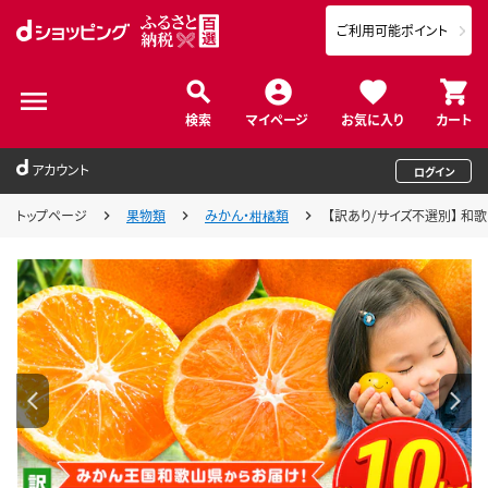
ご利用可能ポイント
検索
マイページ
お気に入り
カート
アカウント
ログイン
トップページ
果物類
みかん・柑橘類
【訳あり/サイズ不選別】 和歌山み