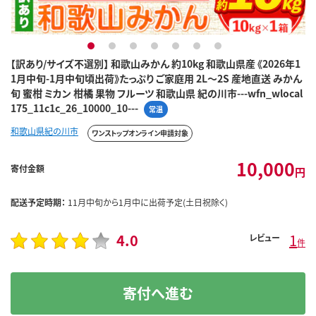
1
2
3
4
5
6
7
【訳あり/サイズ不選別】 和歌山みかん 約10kg 和歌山県産 《2026年1
1月中旬-1月中旬頃出荷》たっぷり ご家庭用 2L～2S 産地直送 みかん
旬 蜜柑 ミカン 柑橘 果物 フルーツ 和歌山県 紀の川市---wfn_wlocal
175_11c1c_26_10000_10---
常温
和歌山県紀の川市
ワンストップオンライン申請対象
10,000
寄付金額
円
配送予定時期：
11月中旬から1月中に出荷予定(土日祝除く)
4.0
1
レビュー
件
寄付へ進む