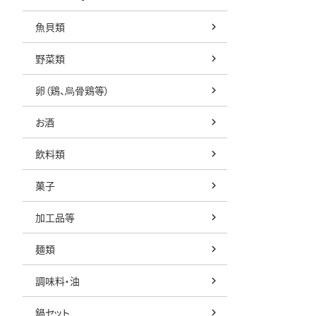
魚貝類
野菜類
卵（鶏、烏骨鶏等）
お酒
飲料類
菓子
加工品等
麺類
調味料・油
鍋セット