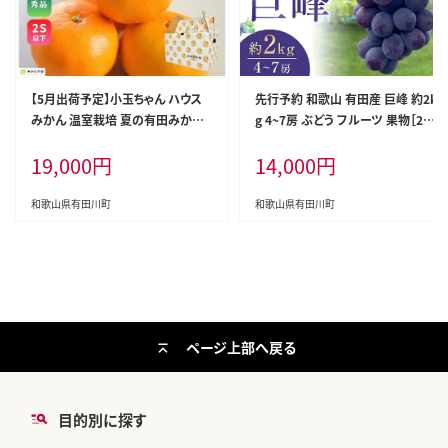
【5月出荷予定】小玉ちゃん ハウス
先行予約 和歌山 有田産 巨峰 約2k
みかん 温室栽培 夏の有田みかん 2
g 4~7房 ぶどう フルーツ 果物［20
kg 秀品 2Sサイズ以下 和歌山県 産
26年8月下旬以降発送］
19,000
円
14,000
円
地直送 みかんの会
和歌山県有田川町
和歌山県有田川町
ページ上部へ戻る
目的別に探す