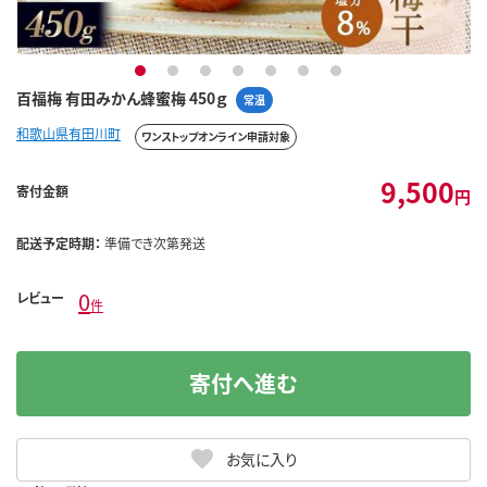
1
2
3
4
5
6
7
百福梅 有田みかん蜂蜜梅 450ｇ
常温
和歌山県有田川町
ワンストップオンライン申請対象
9,500
寄付金額
円
配送予定時期：
準備でき次第発送
0
レビュー
件
寄付へ進む
お気に入り