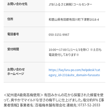
お問い合わせ先
JTB（ふるさと納税）コールセンター
住所
和歌山県有田郡有田川町下津野2018-4
電話番号
050-3151-9967
受付時間
10:00～17:00（1/1～1/3を除く） ※土日も
電話受付しております※
お問い合わせ
https://faq.furu-po.com/helpdesk?cat
ホームページ
egory_id=231&site_domain=furusato
＜紀州産A級南高梅使用＞ 有田みかんの花から採蜜された蜂蜜を使
って、爽やかでマイルドな甘さの梅干しに仕上げました。塩分約8％ 【事
業者情報】 事業者名：百福梅本舗有限会社 連絡先：0737-52-2033