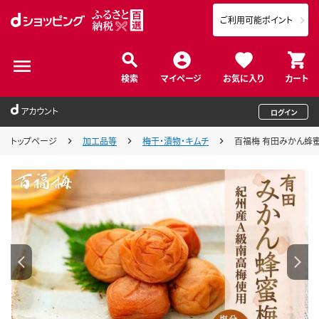
ご利用可能ポイント
検索
マイページ
お気に入り
カート
アカウント
ログイン
トップページ
加工品等
梅干・漬物・キムチ
百福梅 有田みかん蜂蜜梅