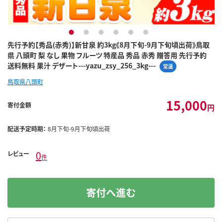
1
2
3
4
5
6
先行予約【秀品(赤秀)】新甘泉 約3kg《8月下旬-9月下旬頃出荷》鳥取
県 八頭町 梨 なし 果物 フルーツ 特産品 秀品 赤秀 贈答用 先行予約
送料無料 果汁 デザート---yazu_zsy_256_3kg---
常温
鳥取県八頭町
15,000
寄付金額
円
配送予定時期：
8月下旬-9月下旬頃出荷
0
レビュー
件
寄付へ進む