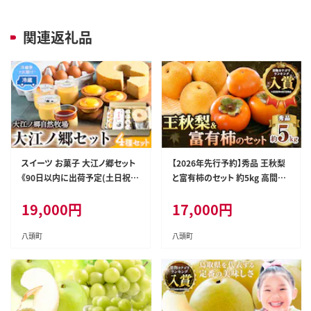
関連返礼品
スイーツ お菓子 大江ノ郷セット
【2026年先行予約】秀品 王秋梨
《90日以内に出荷予定(土日祝除
と富有柿のセット 約5kg 高間商
く)》鳥取県 八頭町 大江ノ郷自然
店《2026年11月上旬-12月下旬
19,000
円
17,000
円
牧場 天美卵 ギフト お菓子 スイ
頃出荷》鳥取県 八頭町 送料無料
ーツ お菓子 送料無料 洋菓子 お
梨 なし ナシ 柿 かき カキ 王秋梨
菓子 焼き菓子 ---yazu_ons_3_
富有柿 果物 フルーツ ギフト 贈
八頭町
八頭町
s---
り物---yazu_tkm_123_5---