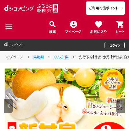
ご利用可能ポイント
検索
マイページ
お気に入り
カート
アカウント
ログイン
トップページ
果物類
りんご・梨
先行予約【秀品(赤秀)】新甘泉 約3k