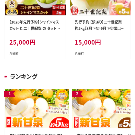
【2026年先行予約】シャインマス
先行予約 【訳あり】二十世紀梨
カット と 二十世紀梨 の セット
約5kg《8月下旬-9月下旬頃出
(大) 《2026年8月下旬-10月中旬
荷》二十世紀梨 梨 ご家庭用 旬
25,000
円
15,000
円
頃出荷予定》鳥取県 八頭町 梨
二十世紀 鳥取県 八頭町 なし 果
なし ナシ マスカット 果物 フルー
物 フルーツ 特産品 送料無料 果
ツ 秀品 厳選 甘い 果汁 果実 ふ
汁 デザート 八頭---yazu_zsy_2
八頭町
八頭町
るさと納税 シャインマスカット
48_5kg---
送料無料 二十世紀梨---yazu_t
km_152_b---
ランキング