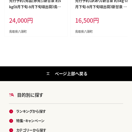
先行予約【秀品(赤秀)】新甘泉 約5
先行予約【訳あり】新甘泉 約5kg 《8
kg《8月下旬-9月下旬頃出荷》鳥取
月下旬-9月下旬頃出荷》新甘泉 梨
県 八頭町 梨 なし 果物 フルーツ
訳あり ご家庭用 鳥取県 八頭町 な
24,000
円
16,500
円
特産品 秀品 赤秀 贈答用 先行予約
し 果物 フルーツ 特産品 送料無料
送料無料 果汁 デザート---yazu_zs
果汁 デザート 八頭 ---yazu_zsy_7
y_257_5kg---
5_5kg---
鳥取県八頭町
鳥取県八頭町
ページ上部へ戻る
目的別に探す
ランキングから探す
特集・キャンペーン
カテゴリーから探す