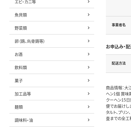
エビ・カニ等
魚貝類
事業者名
野菜類
卵（鶏、烏骨鶏等）
お申込み・配
お酒
配送方法
飲料類
菓子
商品情報：大江
加工品等
ヘン1個 賞味
クーヘン15日
便でお届けしま
麺類
タルト、プリ
査までの全工
調味料・油