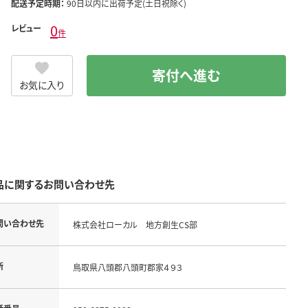
配送予定時期：
90日以内に出荷予定(土日祝除く)
0
レビュー
件
寄付へ進む
お気に入り
品に関するお問い合わせ先
問い合わせ先
株式会社ローカル 地方創生CS部
所
鳥取県八頭郡八頭町郡家４９３