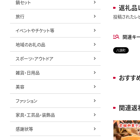
鍋セット
返礼品
旅行
投稿されたレ
イベントやチケット等
関連キ
地域のお礼の品
八頭町
スポーツ・アウトドア
雑貨・日用品
おすす
美容
ファッション
関連返
家具・工芸品・装飾品
感謝状等