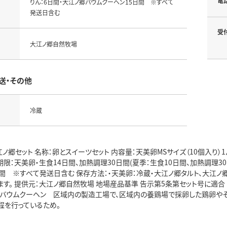
電
りん：6日間・大江ノ郷バウムクーヘン15日間 ※すべて
発送日含む
受
大江ノ郷自然牧場
送・その他
冷蔵
ノ郷セット 名称：卵とスイーツセット 内容量：天美卵MSサイズ（10個入り）
期限：天美卵・生食14日間、加熱調理30日間(夏季：生食10日間、加熱調理3
間 ※すべて発送日含む 保存方法：・天美卵：冷蔵・大江ノ郷タルト、大江ノ郷
す。 提供元：大江ノ郷自然牧場 地場産品基準 告示第5条第セット号に適合
ン、バウムクーヘン 区域内の製造工場で、区域内の養鶏場で採卵した鶏卵やそ
程を行っているため。