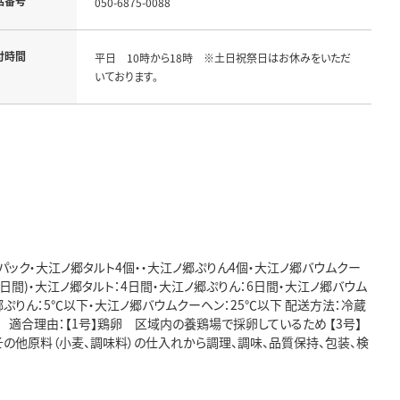
話番号
050-6875-0088
付時間
平日 10時から18時 ※土日祝祭日はお休みをいただ
いております。
1パック・大江ノ郷タルト4個・・大江ノ郷ぷりん4個・大江ノ郷バウムクー
0日間)・大江ノ郷タルト：4日間・大江ノ郷ぷりん：6日間・大江ノ郷バウム
ぷりん：5℃以下・大江ノ郷バウムクーヘン：25℃以下 配送方法：冷蔵
 適合理由：【1号】鶏卵 区域内の養鶏場で採卵しているため 【3号】
の他原料（小麦、調味料）の仕入れから調理、調味、品質保持、包装、検