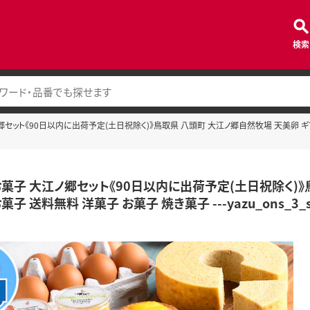
検索
セット《90日以内に出荷予定(土日祝除く)》鳥取県 八頭町 大江ノ郷自然牧場 天美卵 ギフト 
お菓子 大江ノ郷セット《90日以内に出荷予定(土日祝除く)》
菓子 送料無料 洋菓子 お菓子 焼き菓子 ---yazu_ons_3_s-