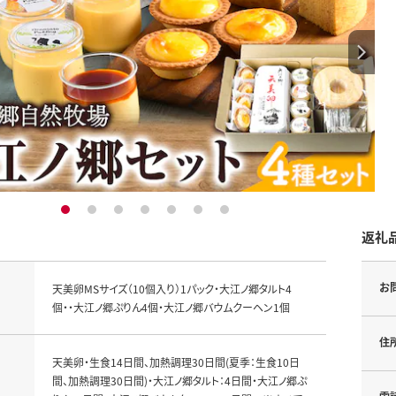
1
2
3
4
5
6
7
返礼
お
天美卵MSサイズ（10個入り）1パック・大江ノ郷タルト4
個・・大江ノ郷ぷりん4個・大江ノ郷バウムクーヘン1個
住
天美卵・生食14日間、加熱調理30日間(夏季：生食10日
間、加熱調理30日間)・大江ノ郷タルト：4日間・大江ノ郷ぷ