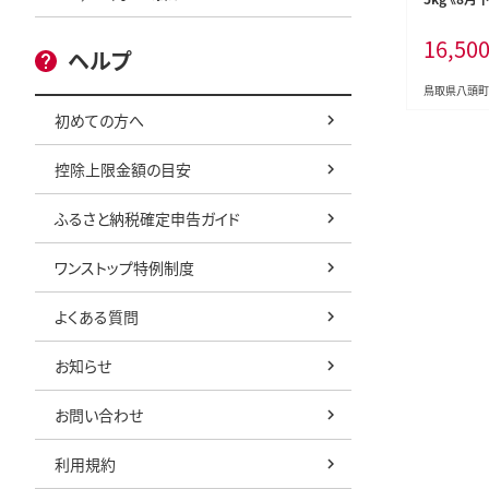
荷》新甘泉 
16,50
用 鳥取県 
ヘルプ
フルーツ 
果汁 デザート
鳥取県八頭町
_zsy_75_5
初めての方へ
控除上限金額の目安
ふるさと納税確定申告ガイド
ワンストップ特例制度
よくある質問
お知らせ
お問い合わせ
利用規約