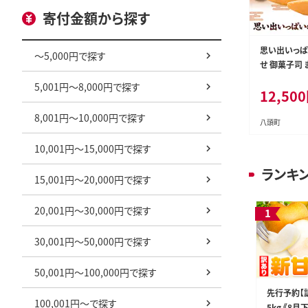
寄付金額から探す
思い出いっ
～5,000円で探す
せ 御菓子司 
内に出荷予定
5,001円～8,000円で探す
12,500
鳥取県 八頭
子 お茶うけ 
8,001円～10,000円で探す
まんじゅう ど
八頭町
セット ギフト 
10,001円～15,000円で探す
tm_1_s---
ランキ
15,001円～20,000円で探す
20,001円～30,000円で探す
30,001円～50,000円で探す
50,001円～100,000円で探す
先行予約【
100,001円～で探す
5kg 《8