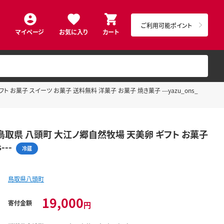
ご利用可能ポイント
マイページ
お気に入り
カート
お菓子 スイーツ お菓子 送料無料 洋菓子 お菓子 焼き菓子 ---yazu_ons_
鳥取県 八頭町 大江ノ郷自然牧場 天美卵 ギフト お菓子
--
冷蔵
鳥取県八頭町
19,000
寄付金額
円