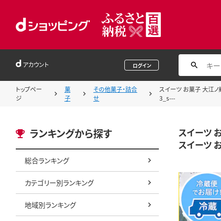
アカウント
ログイン
トップペー
菓
その他菓子・詰合
スイーツ お菓子 大江ノ郷
ジ
子
せ
3_s---
スイーツ 
ランキングから探す
スイーツ お
総合ランキング
カテゴリー別ランキング
地域別ランキング