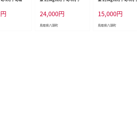
梨 訳あり ご家庭
頃出荷》鳥取県 八頭町 梨 な
頃出荷》二十世紀梨 梨 
0
円
24,000
円
15,000
円
八頭町 なし 果物
し 果物 フルーツ 特産品 秀
庭用 旬 二十世紀 鳥取県
特産品 送料無料
品 赤秀 贈答用 先行予約 送
頭町 なし 果物 フルーツ
 八頭 ---yazu
料無料 果汁 デザート---yaz
産品 送料無料 果汁 デ
鳥取県八頭町
鳥取県八頭町
kg---
u_zsy_257_5kg---
ト 八頭---yazu_zsy_24
kg---