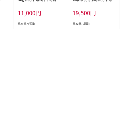
ご家
荷》新甘泉 梨 訳あり ご家庭
9月上旬頃出荷》鳥取県 八頭
11,000
円
19,500
円
 八
用 鳥取県 八頭町 なし 果物
町 梨 なし 果物 しんかんせ
 特
フルーツ 特産品 送料無料
ん フルーツ ふるさと納税 送
ザー
果汁 デザート 八頭 梨 訳あ
料無料 果実 果汁 常温便---y
鳥取県八頭町
鳥取県八頭町
8_5
り 新甘泉---yazu_zsy_77_
azu_jti_40_5kg---
3kg---