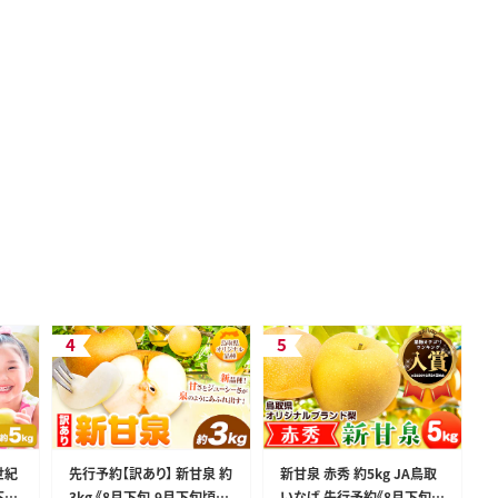
世紀
先行予約【訳あり】 新甘泉 約
新甘泉 赤秀 約5kg JA鳥取
下旬
3kg 《8月下旬-9月下旬頃出
いなば 先行予約《8月下旬‐