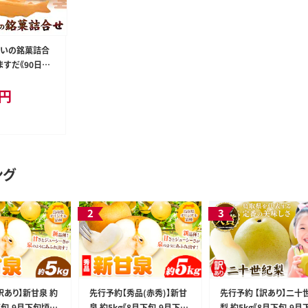
ぱいの銘菓詰合
ますだ《90日以
(土日祝除く)》
円
町 お菓子 和菓
スイーツ 饅頭
ら焼き どらやき
贈呈---yazu_o
ング
訳あり】新甘泉 約
先行予約【秀品(赤秀)】新甘
先行予約 【訳あり】二十
月下旬-9月下旬頃出
泉 約5kg《8月下旬-9月下旬
梨 約5kg《8月下旬-9月