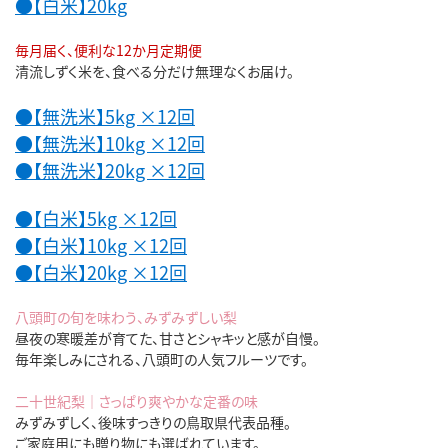
●【白米】20kg
毎月届く、便利な12か月定期便
清流しずく米を、食べる分だけ無理なくお届け。
●【無洗米】5kg ×12回
●【無洗米】10kg ×12回
●【無洗米】20kg ×12回
●【白米】5kg ×12回
●【白米】10kg ×12回
●【白米】20kg ×12回
八頭町の旬を味わう、みずみずしい梨
昼夜の寒暖差が育てた、甘さとシャキッと感が自慢。
毎年楽しみにされる、八頭町の人気フルーツです。
二十世紀梨｜さっぱり爽やかな定番の味
みずみずしく、後味すっきりの鳥取県代表品種。
ご家庭用にも贈り物にも選ばれています。