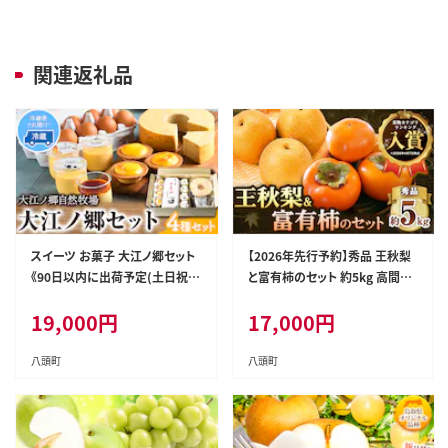
関連返礼品
スイーツ お菓子 大江ノ郷セット
【2026年先行予約】秀品 王秋梨
《90日以内に出荷予定(土日祝除
と富有柿のセット 約5kg 高間商
く)》鳥取県 八頭町 大江ノ郷自然
店《2026年11月上旬-12月下旬
19,000
円
17,000
円
牧場 天美卵 ギフト お菓子 スイ
頃出荷》鳥取県 八頭町 送料無料
ーツ お菓子 送料無料 洋菓子 お
梨 なし ナシ 柿 かき カキ 王秋梨
菓子 焼き菓子 ---yazu_ons_3_
富有柿 果物 フルーツ ギフト 贈
八頭町
八頭町
s---
り物---yazu_tkm_123_5---