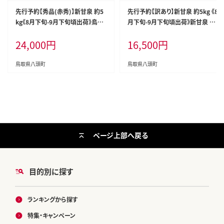
先行予約【秀品(赤秀)】新甘泉 約5
先行予約【訳あり】新甘泉 約5kg 《8
kg《8月下旬-9月下旬頃出荷》鳥取
月下旬-9月下旬頃出荷》新甘泉 梨
県 八頭町 梨 なし 果物 フルーツ
訳あり ご家庭用 鳥取県 八頭町 な
24,000
円
16,500
円
特産品 秀品 赤秀 贈答用 先行予約
し 果物 フルーツ 特産品 送料無料
送料無料 果汁 デザート---yazu_zs
果汁 デザート 八頭 ---yazu_zsy_7
y_257_5kg---
5_5kg---
鳥取県八頭町
鳥取県八頭町
ページ上部へ戻る
目的別に探す
ランキングから探す
特集・キャンペーン