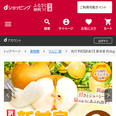
ご利用可能ポイント
検索
マイページ
お気に入り
カート
アカウント
ログイン
トップページ
果物類
りんご・梨
先行予約【訳あり】 新甘泉 約3kg 