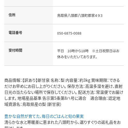
住所
鳥取県八頭郡八頭町郡家４９３
電話番号
050-6875-0088
受付時間
平日 10時から18時 ※土日祝祭日はお
休みをいただいております。
商品情報：【訳あり】新甘泉 名称：梨 内容量：約3kg 賞味期限：できる
だけお早めにお召し上がりください。 保存方法：高温多湿を避け、直射
日光の当たらない場所で保存してください。 配送方法：常温便でお届け
します。 地場産品基準 告示第5条第8ハ号に適合 適合理由：認定地
域資源名：鳥取県産の梨（新甘泉）
豊かな自然が育てた、毎日のごはんと旬の果実
清らかな水と寒暖差に恵まれた八頭町から、選りすぐりの返礼品をお
届けします。