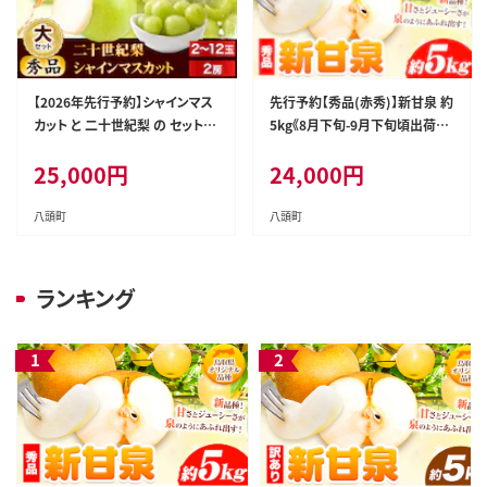
【2026年先行予約】シャインマス
先行予約【秀品(赤秀)】新甘泉 約
カット と 二十世紀梨 の セット
5kg《8月下旬-9月下旬頃出荷》
(大) 《2026年8月下旬-10月中旬
鳥取県 八頭町 梨 なし 果物 フル
25,000
円
24,000
円
頃出荷予定》鳥取県 八頭町 梨
ーツ 特産品 秀品 赤秀 贈答用
なし ナシ マスカット 果物 フルー
先行予約 送料無料 果汁 デザー
ツ 秀品 厳選 甘い 果汁 果実 ふ
ト---yazu_zsy_257_5kg---
八頭町
八頭町
るさと納税 シャインマスカット
送料無料 二十世紀梨---yazu_t
km_152_b---
ランキング