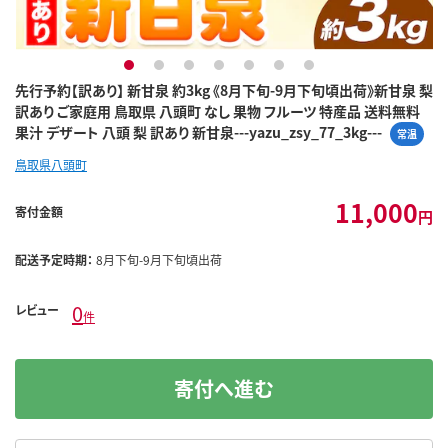
1
2
3
4
5
6
7
先行予約【訳あり】 新甘泉 約3kg 《8月下旬-9月下旬頃出荷》新甘泉 梨
訳あり ご家庭用 鳥取県 八頭町 なし 果物 フルーツ 特産品 送料無料
果汁 デザート 八頭 梨 訳あり 新甘泉---yazu_zsy_77_3kg---
常温
鳥取県八頭町
11,000
寄付金額
円
配送予定時期：
8月下旬-9月下旬頃出荷
0
レビュー
件
寄付へ進む